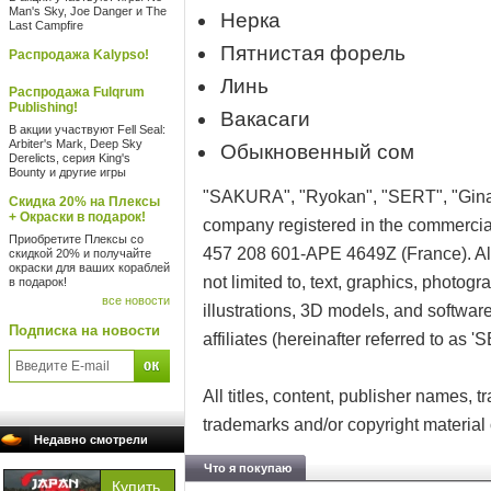
Man's Sky, Joe Danger и The
Нерка
Last Campfire
Пятнистая форель
Распродажа Kalypso!
Линь
Распродажа Fulqrum
Publishing!
Вакасаги
В акции участвуют Fell Seal:
Arbiter's Mark, Deep Sky
Обыкновенный сом
Derelicts, серия King's
Bounty и другие игры
"SAKURA", "Ryokan", "SERT", "Gina
Скидка 20% на Плексы
+ Окраски в подарок!
company registered in the commerci
Приобретите Плексы со
457 208 601-APE 4649Z (France). All 
скидкой 20% и получайте
окраски для ваших кораблей
not limited to, text, graphics, photog
в подарок!
все новости
illustrations, 3D models, and softwa
Подписка на новости
affiliates (hereinafter referred to as '
All titles, content, publisher names,
trademarks and/or copyright material o
Недавно смотрели
Что я покупаю