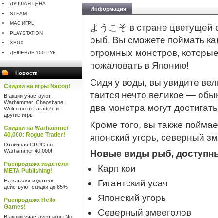
ЛУЧШАЯ ЦЕНА
Информация
STEAM
MAC ИГРЫ
ようこそ в стране цветущей са
PLAYSTATION
рыб. Вы сможете поймать как
XBOX
огромных монстров, которые 
ДЕШЕВЛЕ 100 РУБ
пожаловать в Японию!
Новости
Сидя у воды, вы увидите вел
Скидки на игры Nacon!
таится нечто великое — обык
В акции участвуют
Warhammer: Chaosbane,
два монстра могут достигать 
Welcome to ParadiZe и
другие игры
Кроме того, вы также поймает
Скидки на Warhammer
40,000: Rogue Trader!
японский угорь, северный з
Отличная CRPG по
Warhammer 40,000!
Новые виды рыб, доступны
Распродажа издателя
Карп кои
META Publishing!
На каталог издателя
Гигантский усач
действуют скидки до 85%
Японский угорь
Распродажа Hello
Games!
Северный змееголов
В акции участвуют игры No