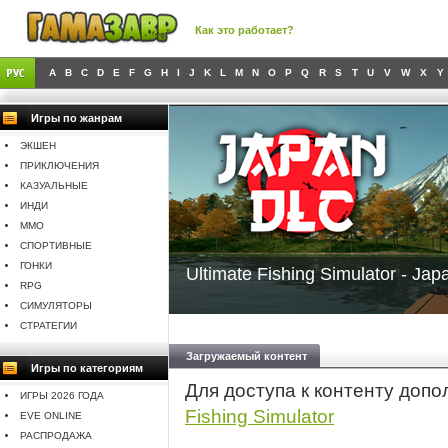
Как это работает?
A
B
C
D
E
F
G
H
I
J
K
L
M
N
O
P
Q
R
S
T
U
V
W
X
Y
Игры по жанрам
ЭКШЕН
ПРИКЛЮЧЕНИЯ
КАЗУАЛЬНЫЕ
ИНДИ
MMO
СПОРТИВНЫЕ
ГОНКИ
Ultimate Fishing Simulator - Ja
RPG
СИМУЛЯТОРЫ
СТРАТЕГИИ
Загружаемый контент
Игры по категориям
Для доступа к контенту доп
ИГРЫ 2026 ГОДА
Fishing Simulator
EVE ONLINE
РАСПРОДАЖА