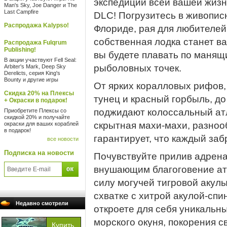
экспедиции всей вашей жизни в
Man's Sky, Joe Danger и The
Last Campfire
DLC! Погрузитесь в живопис
Распродажа Kalypso!
Флориде, рая для любителей
собственная лодка станет в
Распродажа Fulqrum
Publishing!
вы будете плавать по манящ
В акции участвуют Fell Seal:
рыболовных точек.
Arbiter's Mark, Deep Sky
Derelicts, серия King's
Bounty и другие игры
От ярких коралловых рифов
Скидка 20% на Плексы
тунец и красный горбыль, до
+ Окраски в подарок!
поджидают колоссальный атл
Приобретите Плексы со
скидкой 20% и получайте
скрытная махи-махи, разноо
окраски для ваших кораблей
в подарок!
гарантирует, что каждый за
все новости
Подписка на новости
Почувствуйте прилив адрена
внушающим благоговение ат
силу могучей тигровой акулы
схватке с хитрой акулой-сп
Недавно смотрели
откроете для себя уникальн
морского окуня, покорения с