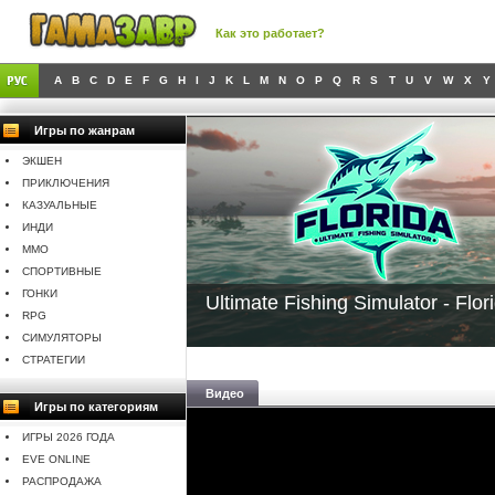
Как это работает?
A
B
C
D
E
F
G
H
I
J
K
L
M
N
O
P
Q
R
S
T
U
V
W
X
Y
Игры по жанрам
ЭКШЕН
ПРИКЛЮЧЕНИЯ
КАЗУАЛЬНЫЕ
ИНДИ
MMO
СПОРТИВНЫЕ
ГОНКИ
Ultimate Fishing Simulator - Flo
RPG
СИМУЛЯТОРЫ
СТРАТЕГИИ
Видео
Игры по категориям
ИГРЫ 2026 ГОДА
EVE ONLINE
РАСПРОДАЖА