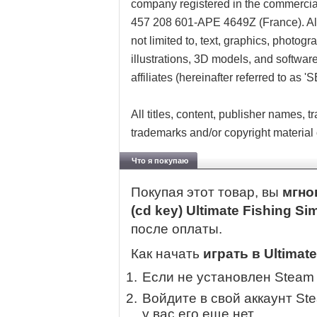
company registered in the commerci
457 208 601-APE 4649Z (France). All 
not limited to, text, graphics, photog
illustrations, 3D models, and softwa
affiliates (hereinafter referred to as '
All titles, content, publisher names,
trademarks and/or copyright material o
Что я покупаю
Покупая этот товар, вы
мгно
(cd key) Ultimate Fishing Si
после оплаты.
Как начать
играть в Ultimate
Если не установлен Steam
Войдите в свой аккаунт St
у вас его еще нет.