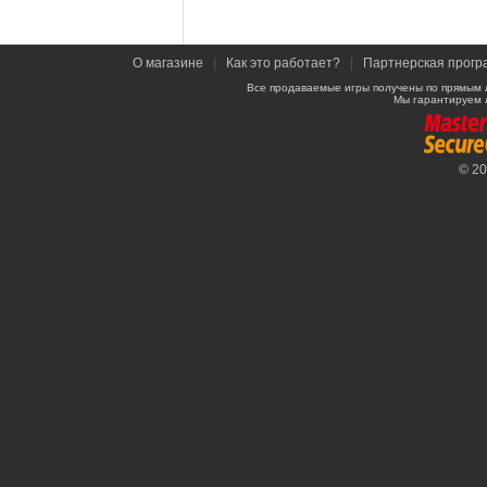
О магазине
|
Как это работает?
|
Партнерская прогр
Все продаваемые игры получены по прямым 
Мы гарантируем 
© 2