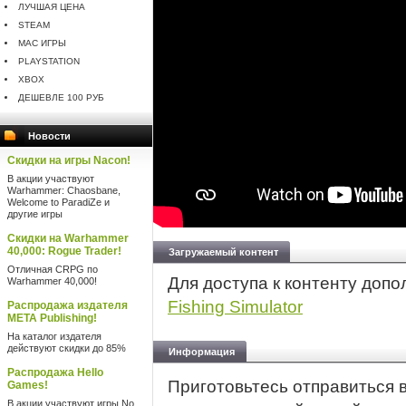
ЛУЧШАЯ ЦЕНА
STEAM
MAC ИГРЫ
PLAYSTATION
XBOX
ДЕШЕВЛЕ 100 РУБ
Новости
Скидки на игры Nacon!
В акции участвуют
Warhammer: Chaosbane,
Welcome to ParadiZe и
другие игры
Скидки на Warhammer
40,000: Rogue Trader!
Загружаемый контент
Отличная CRPG по
Для доступа к контенту доп
Warhammer 40,000!
Fishing Simulator
Распродажа издателя
META Publishing!
На каталог издателя
действуют скидки до 85%
Информация
Распродажа Hello
Приготовьтесь отправиться 
Games!
В акции участвуют игры No