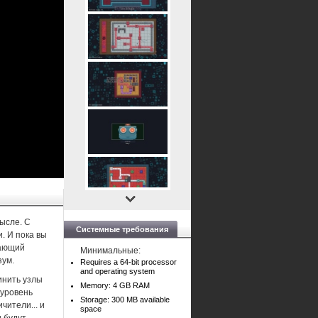
мысле. С
Системные требования
. И пока вы
вающий
Минимальные:
зум.
Requires a 64-bit processor
and operating system
инить узлы
Memory: 4 GB RAM
 уровень
Storage: 300 MB available
чители... и
space