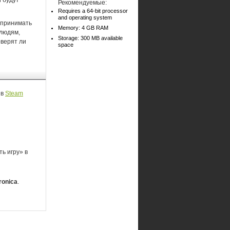
 будут
Рекомендуемые:
Requires a 64-bit processor
and operating system
я принимать
Memory: 4 GB RAM
 людям,
Storage: 300 MB available
оверят ли
space
a
в
Steam
ь игру» в
ronica
.