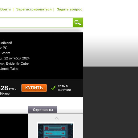
|
|
Войти
Зарегистрироваться
Задать вопрос
лийский
PC
а:
Steam
:
22 октября 2024
да:
Evidently Cube
ики:
Untold Tales
328
есть в
КУПИТЬ
РУБ
наличии
16-авг
Скриншоты