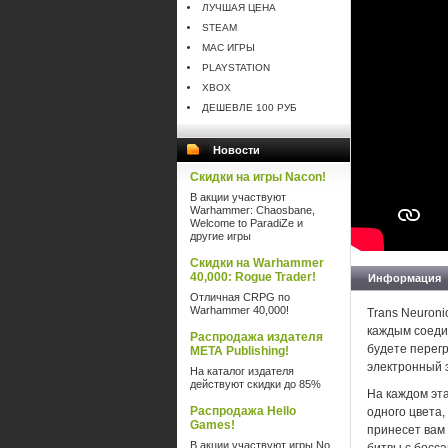
ЛУЧШАЯ ЦЕНА
STEAM
MAC ИГРЫ
PLAYSTATION
XBOX
ДЕШЕВЛЕ 100 РУБ
Новости
Скидки на игры Nacon!
В акции участвуют
Warhammer: Chaosbane,
Welcome to ParadiZe и
другие игры
Скидки на Warhammer
40,000: Rogue Trader!
Информация
Отличная CRPG по
Warhammer 40,000!
Trans Neuroni
каждым соеди
Распродажа издателя
будете перег
META Publishing!
электронный 
На каталог издателя
действуют скидки до 85%
На каждом эт
Распродажа Hello
одного цвета,
Games!
принесет вам
В акции участвуют игры No