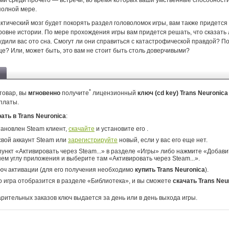
ми среди прочего — встречи, во время которых ваши умственные способности
полной мере.
ктический мозг будет покорять раздел головоломок игры, вам также придетс
ровне истории. По мере прохождения игры вам придется решать, что сказать
дили вас ото сна. Смогут ли они справиться с катастрофической правдой? П
е? Или, может быть, это вам не стоит быть столь доверчивыми?
*
товар, вы
мгновенно
получите
лицензионный
ключ (cd key) Trans Neuronic
платы.
рать в Trans Neuronica
:
тановлен Steam клиент,
скачайте
и установите его .
свой аккаунт Steam или
зарегистрируйте
новый, если у вас его еще нет.
ункт «Активировать через Steam...» в разделе «Игры» либо нажмите «Добавит
ем углу приложения и выберите там «Активировать через Steam...».
юч активации (для его получения необходимо
купить Trans Neuronica
).
о игра отобразится в разделе «Библиотека», и вы сможете
скачать Trans Neu
арительных заказов ключ выдается за день или в день выхода игры.