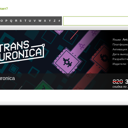
тает?
O
P
Q
R
S
T
U
V
W
X
Y
Z
#
Анг
Языки:
Платформ
Активация
Дата выхо
Разработч
Издатели:
ronica
820
скидка по 