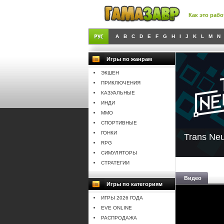
Как это рабо
A
B
C
D
E
F
G
H
I
J
K
L
M
N
Игры по жанрам
ЭКШЕН
ПРИКЛЮЧЕНИЯ
КАЗУАЛЬНЫЕ
ИНДИ
MMO
СПОРТИВНЫЕ
ГОНКИ
Trans Neu
RPG
СИМУЛЯТОРЫ
СТРАТЕГИИ
Видео
Игры по категориям
ИГРЫ 2026 ГОДА
EVE ONLINE
РАСПРОДАЖА