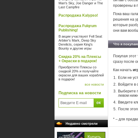
битвы с босса
Man's Sky, Joe Danger и The
проверены в 
Last Campfire
Пока ваш гала
Распродажа Kalypso!
решения на у
которые разбу
Распродажа Fulqrum
Publishing!
они вам вообщ
В акции участвуют Fell Seal:
Arbiter's Mark, Deep Sky
Что я покупаю
Derelicts, серия King's
Bounty и другие игры
Покупая этот 
Скидка 20% на Плексы
+ Окраски в подарок!
сразу после о
Приобретите Плексы со
Как начать
иг
скидкой 20% и получайте
окраски для ваших кораблей
Если не ус
в подарок!
Войдите в 
все новости
Выберите п
Подписка на новости
левом нижн
Введите кл
После этог
* – для предв
Недавно смотрели