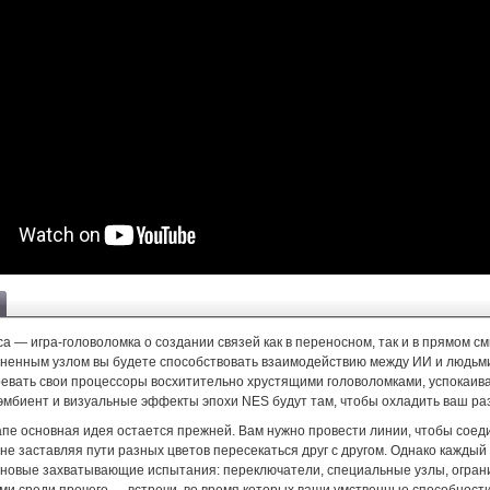
ca — игра-головоломка о создании связей как в переносном, так и в прямом с
ненным узлом вы будете способствовать взаимодействию между ИИ и людьми
ревать свои процессоры восхитительно хрустящими головоломками, успокаи
эмбиент и визуальные эффекты эпохи NES будут там, чтобы охладить ваш ра
апе основная идея остается прежней. Вам нужно провести линии, чтобы соед
 не заставляя пути разных цветов пересекаться друг с другом. Однако каждый
 новые захватывающие испытания: переключатели, специальные узлы, ограни