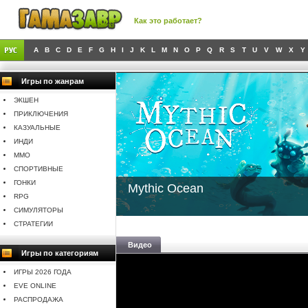
Как это работает?
A
B
C
D
E
F
G
H
I
J
K
L
M
N
O
P
Q
R
S
T
U
V
W
X
Y
Игры по жанрам
ЭКШЕН
ПРИКЛЮЧЕНИЯ
КАЗУАЛЬНЫЕ
ИНДИ
MMO
СПОРТИВНЫЕ
ГОНКИ
Mythic Ocean
RPG
СИМУЛЯТОРЫ
СТРАТЕГИИ
Видео
Игры по категориям
ИГРЫ 2026 ГОДА
EVE ONLINE
РАСПРОДАЖА