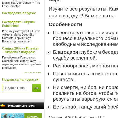
Man's Sky, Joe Danger и The
Last Campfire
Изучите все результаты. Ка
Распродажа Kalypso!
они создадут? Вам решать –
Распродажа Fulqrum
Особенности
Publishing!
В акции участвуют Fell Seal:
Повествовательное исслед
Arbiter's Mark, Deep Sky
процесс визуального рома
Derelicts, серия King's
Bounty и другие игры
свободным исследованием
Скидка 20% на Плексы
Благодаря глубоким бесед
+ Окраски в подарок!
судьбу вселенной.
Приобретите Плексы со
скидкой 20% и получайте
окраски для ваших кораблей
Разнообразная, мирная по
в подарок!
все новости
Познакомьтесь со множест
существ.
Подписка на новости
Ни смерти, ни боя, ни пора
повлиять на богов, чтобы
результаты варьируются о
Недавно смотрели
Есть краб, танцующий брей
Copyright 2019 Paralune, LLC