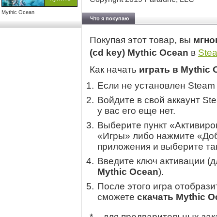
Mythic Ocean
Что я покупаю
Покупая этот товар, вы
мгно
(cd key) Mythic Ocean
в
Ste
Как начать
играть в Mythic
Если не установлен Steam
Войдите в свой аккаунт St
у вас его еще нет.
Выберите пункт «Активиров
«Игры» либо нажмите «Доб
приложения и выберите там
Введите ключ активации (
Mythic Ocean
).
После этого игра отобрази
сможете
скачать Mythic O
* – для предварительных зак