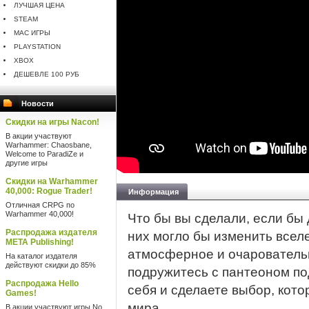
ЛУЧШАЯ ЦЕНА
STEAM
MAC ИГРЫ
PLAYSTATION
XBOX
ДЕШЕВЛЕ 100 РУБ
Новости
Скидки на игры Nacon!
В акции участвуют
Warhammer: Chaosbane,
Welcome to ParadiZe и
другие игры
Скидки на Warhammer
40,000: Rogue Trader!
Информация
Отличная CRPG по
Warhammer 40,000!
Что бы вы сделали, если бы
Распродажа издателя
них могло бы изменить всел
META Publishing!
атмосферное и очаровательн
На каталог издателя
действуют скидки до 85%
подружитесь с пантеоном по
Распродажа Hello
себя и сделаете выбор, кото
Games!
мира.
В акции участвуют игры No