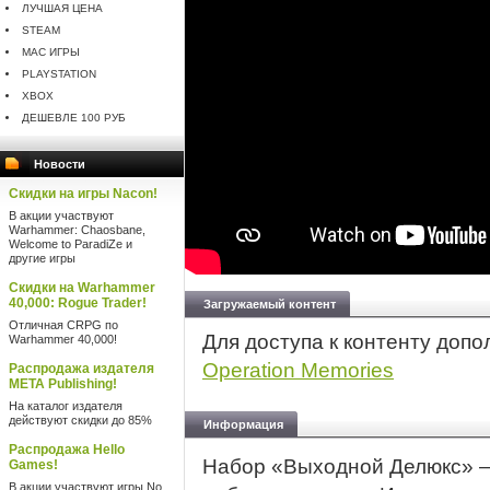
ЛУЧШАЯ ЦЕНА
STEAM
MAC ИГРЫ
PLAYSTATION
XBOX
ДЕШЕВЛЕ 100 РУБ
Новости
Скидки на игры Nacon!
В акции участвуют
Warhammer: Chaosbane,
Welcome to ParadiZe и
другие игры
Скидки на Warhammer
40,000: Rogue Trader!
Загружаемый контент
Отличная CRPG по
Для доступа к контенту доп
Warhammer 40,000!
Operation Memories
Распродажа издателя
META Publishing!
На каталог издателя
действуют скидки до 85%
Информация
Распродажа Hello
Набор «Выходной Делюкс» — 
Games!
В акции участвуют игры No