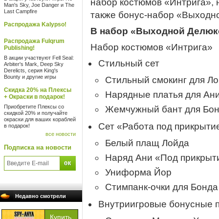
набор костюмов «Интрига», 
Man's Sky, Joe Danger и The
Last Campfire
также бонус-набор «Выходн
Распродажа Kalypso!
В набор «Выходной Делюкс
Распродажа Fulqrum
Набор костюмов «Интрига»
Publishing!
В акции участвуют Fell Seal:
Стильный сет
Arbiter's Mark, Deep Sky
Derelicts, серия King's
Bounty и другие игры
Стильный смокинг для Л
Скидка 20% на Плексы
Нарядные платья для Ани
+ Окраски в подарок!
Приобретите Плексы со
Жемчужный бант для Бо
скидкой 20% и получайте
окраски для ваших кораблей
Сет «Работа под прикрыти
в подарок!
все новости
Белый плащ Лойда
Подписка на новости
Наряд Ани «Под прикрыти
Униформа Йор
Стимпанк-очки для Бонда
Недавно смотрели
Внутриигровые бонусные 