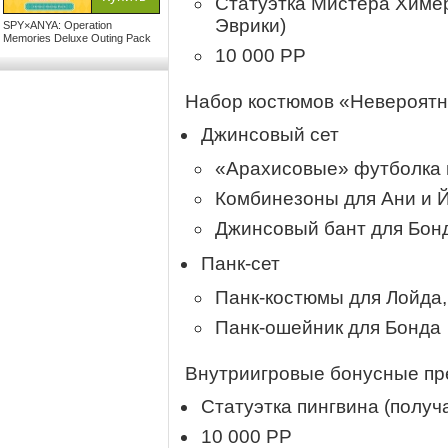
Статуэтка Мистера Химер
Эврики)
SPY×ANYA: Operation
Memories Deluxe Outing Pack
10 000 PP
Набор костюмов «Невероят
Джинсовый сет
«Арахисовые» футболка 
Комбинезоны для Ани и 
Джинсовый бант для Бон
Панк-сет
Панк-костюмы для Лойда,
Панк-ошейник для Бонда
Внутриигровые бонусные пр
Статуэтка пингвина (получ
10 000 PP