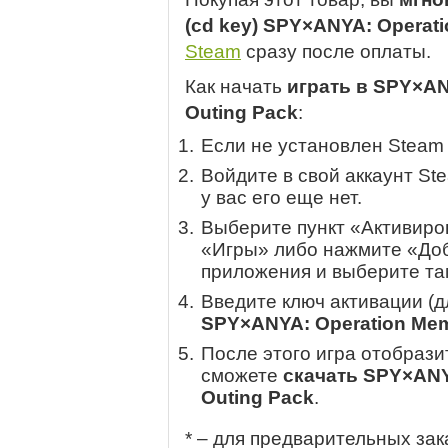
(cd key) SPY×ANYA: Operat
Steam
сразу после оплаты.
Как начать
играть в SPY×AN
Outing Pack
:
Если не установлен Steam
Войдите в свой аккаунт St
у вас его еще нет.
Выберите пункт «Активиров
«Игры» либо нажмите «Доб
приложения и выберите там
Введите ключ активации (
SPY×ANYA: Operation Mem
После этого игра отобрази
сможете
скачать SPY×ANY
Outing Pack
.
* – для предварительных зак