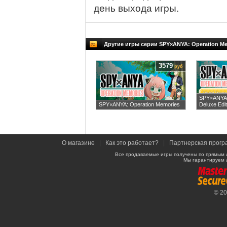
день выхода игры.
Другие игры серии SPY×ANYA: Operation M
3579
руб
SPY×ANYA:
SPY×ANYA: Operation Memories
Deluxe Edit
О магазине
|
Как это работает?
|
Партнерская прогр
Все продаваемые игры получены по прямым 
Мы гарантируем 
© 2