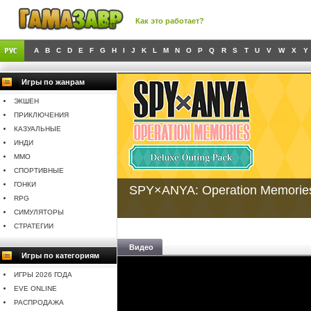
Как это работает?
A
B
C
D
E
F
G
H
I
J
K
L
M
N
O
P
Q
R
S
T
U
V
W
X
Y
Игры по жанрам
ЭКШЕН
ПРИКЛЮЧЕНИЯ
КАЗУАЛЬНЫЕ
ИНДИ
MMO
СПОРТИВНЫЕ
ГОНКИ
SPY×ANYA: Operation Memories
RPG
СИМУЛЯТОРЫ
СТРАТЕГИИ
Видео
Игры по категориям
ИГРЫ 2026 ГОДА
EVE ONLINE
РАСПРОДАЖА