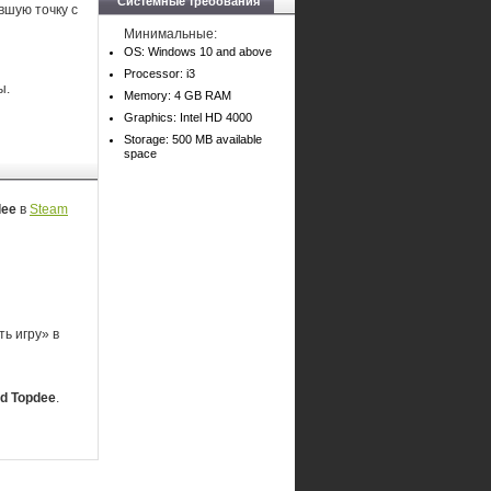
Системные требования
вшую точку с
Минимальные:
OS: Windows 10 and above
Processor: i3
ы.
Memory: 4 GB RAM
Graphics: Intel HD 4000
Storage: 500 MB available
space
dee
в
Steam
ь игру» в
d Topdee
.