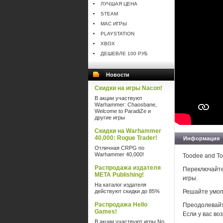
ЛУЧШАЯ ЦЕНА
STEAM
MAC ИГРЫ
PLAYSTATION
XBOX
ДЕШЕВЛЕ 100 РУБ
Новости
Скидки на игры Nacon!
В акции участвуют
Warhammer: Chaosbane,
Welcome to ParadiZe и
другие игры
Скидки на Warhammer
40,000: Rogue Trader!
Информация
Отличная CRPG по
Warhammer 40,000!
Toodee and To
Распродажа издателя
Переключайтес
META Publishing!
игры.
На каталог издателя
действуют скидки до 85%
Решайте умоп
Распродажа Hello
Преодолевайт
Games!
Если у вас во
В акции участвуют игры No