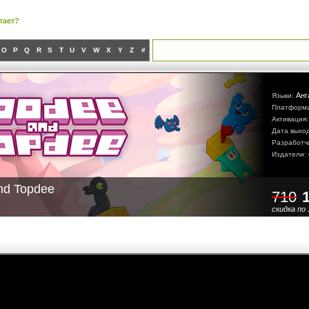
тает?
O
P
Q
R
S
T
U
V
W
X
Y
Z
#
Анг
Языки:
Платформ
Активация
Дата выхо
Разработч
Издатели:
nd Topdee
710
скидка по 