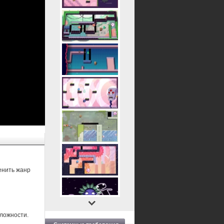
енить жанр
сложности.