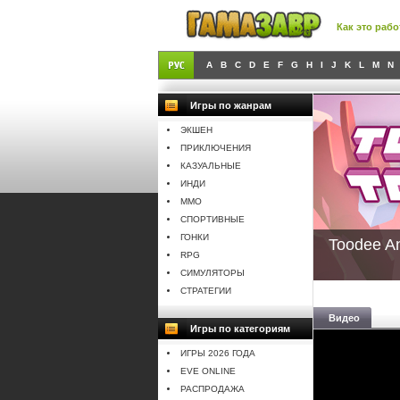
Как это рабо
A
B
C
D
E
F
G
H
I
J
K
L
M
N
Игры по жанрам
ЭКШЕН
ПРИКЛЮЧЕНИЯ
КАЗУАЛЬНЫЕ
ИНДИ
MMO
СПОРТИВНЫЕ
ГОНКИ
Toodee A
RPG
СИМУЛЯТОРЫ
СТРАТЕГИИ
Видео
Игры по категориям
ИГРЫ 2026 ГОДА
EVE ONLINE
РАСПРОДАЖА