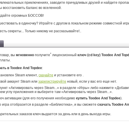
 увлекательных приключениях, заводите причудливых друзей и найдите пропа
ы восстановить баланс во вселенной.
еждайте огромных БОССОВ!
ествовать в одиночку? Играйте с другом в локальном режиме совместной игр
есть секреты... Только никому не рассказывайте!..
*
товар, вы
мгновенно
получите
лицензионный
ключ (cd key) Toodee And Top
платы.
рать в Toodee And Topdee
:
тановлен Steam клиент,
скачайте
и установите его .
свой аккаунт Steam или
зарегистрируйте
новый, если у вас его еще нет.
ункт «Активировать через Steam...» в разделе «Игры» либо нажмите «Добавит
ем углу приложения и выберите там «Активировать через Steam...».
юч активации (для его получения необходимо
купить Toodee And Topdee
).
о игра отобразится в разделе «Библиотека», и вы сможете
скачать Toodee An
арительных заказов ключ выдается за день или в день выхода игры.