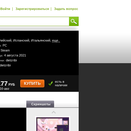
|
|
Войти
Зарегистрироваться
Задать вопрос
лийский,
Испанский,
Итальянский,
еще..
PC
а:
Steam
:
4 августа 2021
да:
dietzribi
ики:
dietzribi
177
есть в
КУПИТЬ
РУБ
наличии
16-авг
Скриншоты