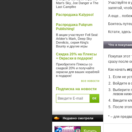
Участвуйте в
Man's Sky, Joe Danger и The
Last Campfire
запятой, чтоб
Распродажа Kalypso!
А еще... поб
Боитесь путеш
Распродажа Fulqrum
Publishing!
Кстати, здесь 
В акции участвуют Fell Seal:
Arbiter's Mark, Deep Sky
Derelicts, серия King's
Что я покупаю
Bounty и другие игры
Скидка 20% на Плексы
Покупая этот 
+ Окраски в подарок!
сразу после о
Приобретите Плексы со
скидкой 20% и получайте
Как начать
иг
окраски для ваших кораблей
в подарок!
Если не ус
все новости
Войдите в 
Подписка на новости
Выберите п
левом нижн
Введите кл
После этог
* – для предв
Недавно смотрели