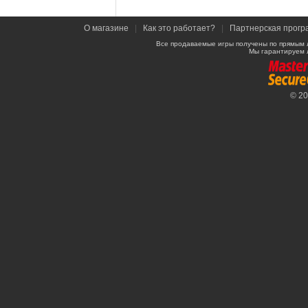
О магазине
|
Как это работает?
|
Партнерская прогр
Все продаваемые игры получены по прямым 
Мы гарантируем 
© 2