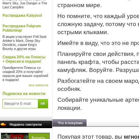
Man's Sky, Joe Danger и The
странном мире.
Last Campfire
Но помните, что каждый уро
Распродажа Kalypso!
сложную задачу, потому что 
Распродажа Fulqrum
Publishing!
острыми клыками.
В акции участвуют Fell Seal:
Arbiter's Mark, Deep Sky
Имейте в виду, что это не пр
Derelicts, серия King's
Bounty и другие игры
Планируйте свои действия, пр
Скидка 20% на Плексы
панель крафта, чтобы расст
+ Окраски в подарок!
Приобретите Плексы со
камуфляж. Воруйте. Разруша
скидкой 20% и получайте
окраски для ваших кораблей
Разбогатейте на своем маро
в подарок!
все новости
особняк.
Подписка на новости
Собирайте уникальные арте
локации.
Что я покупаю
Недавно смотрели
Покупая этот товар, вы
мгно