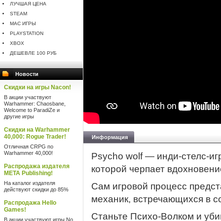
ЛУЧШАЯ ЦЕНА
STEAM
MAC ИГРЫ
PLAYSTATION
XBOX
ДЕШЕВЛЕ 100 РУБ
Новости
Скидки на игры Nacon!
В акции участвуют
Warhammer: Chaosbane,
Welcome to ParadiZe и
другие игры
Скидки на Warhammer
40,000: Rogue Trader!
Информация
Отличная CRPG по
Warhammer 40,000!
Psycho wolf — инди-стелс-и
Распродажа издателя
которой черпает вдохновени
META Publishing!
На каталог издателя
Сам игровой процесс предс
действуют скидки до 85%
механик, встречающихся в с
Распродажа Hello
Games!
Станьте Психо-Волком и уби
В акции участвуют игры No