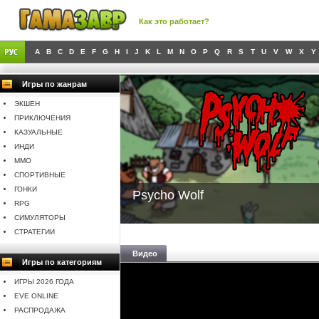
Как это работает?
A
B
C
D
E
F
G
H
I
J
K
L
M
N
O
P
Q
R
S
T
U
V
W
X
Y
Игры по жанрам
ЭКШЕН
ПРИКЛЮЧЕНИЯ
КАЗУАЛЬНЫЕ
ИНДИ
MMO
СПОРТИВНЫЕ
ГОНКИ
Psycho Wolf
RPG
СИМУЛЯТОРЫ
СТРАТЕГИИ
Видео
Игры по категориям
ИГРЫ 2026 ГОДА
EVE ONLINE
РАСПРОДАЖА