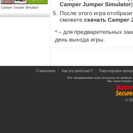
Camper Jumper Simulator
)
Camper Jumper Simulator
После этого игра отобрази
сможете
скачать Camper 
* – для предварительных зак
день выхода игры.
О магазине
|
Как это работает?
|
Партнерская прогр
Все продаваемые игры получены по прямым 
Мы гарантируем 
© 2