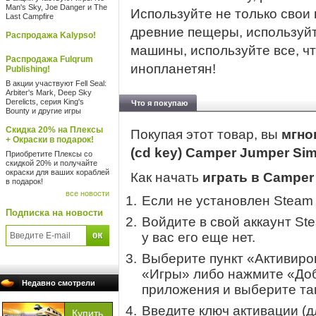
Man's Sky, Joe Danger и The
Используйте не только свои 
Last Campfire
древние пещеры, используй
Распродажа Kalypso!
машины, используйте все, ч
Распродажа Fulqrum
инопланетян!
Publishing!
В акции участвуют Fell Seal:
Arbiter's Mark, Deep Sky
Derelicts, серия King's
Что я покупаю
Bounty и другие игры
Скидка 20% на Плексы
Покупая этот товар, вы
мгно
+ Окраски в подарок!
(cd key) Camper Jumper Sim
Приобретите Плексы со
скидкой 20% и получайте
окраски для ваших кораблей
Как начать
играть в Camper
в подарок!
все новости
Если не установлен Steam
Подписка на новости
Войдите в свой аккаунт St
у вас его еще нет.
Выберите пункт «Активиров
«Игры» либо нажмите «Доб
Недавно смотрели
приложения и выберите там
Введите ключ активации (