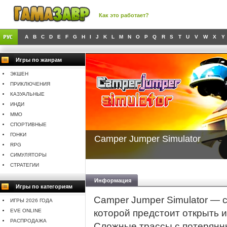
Как это работает?
A
B
C
D
E
F
G
H
I
J
K
L
M
N
O
P
Q
R
S
T
U
V
W
X
Y
Игры по жанрам
ЭКШЕН
ПРИКЛЮЧЕНИЯ
КАЗУАЛЬНЫЕ
ИНДИ
MMO
СПОРТИВНЫЕ
ГОНКИ
Camper Jumper Simulator
RPG
СИМУЛЯТОРЫ
СТРАТЕГИИ
Информация
Игры по категориям
Camper Jumper Simulator — 
ИГРЫ 2026 ГОДА
EVE ONLINE
которой предстоит открыть 
РАСПРОДАЖА
Сложные трассы с потерянн