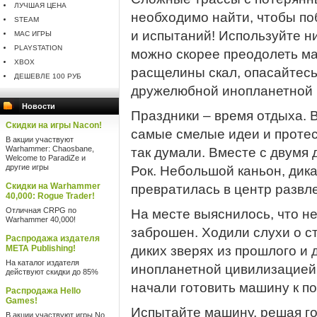
ЛУЧШАЯ ЦЕНА
необходимо найти, чтобы по
STEAM
и испытаний! Используйте ни
MAC ИГРЫ
PLAYSTATION
можно скорее преодолеть ма
XBOX
расщелины скал, опасайтесь
ДЕШЕВЛЕ 100 РУБ
дружелюбной инопланетной 
Новости
Праздники – время отдыха. В
Скидки на игры Nacon!
самые смелые идеи и протес
В акции участвуют
Warhammer: Chaosbane,
так думали. Вместе с двумя 
Welcome to ParadiZe и
другие игры
Рок. Небольшой каньон, дика
Скидки на Warhammer
превратилась в центр развле
40,000: Rogue Trader!
Отличная CRPG по
На месте выяснилось, что не
Warhammer 40,000!
заброшен. Ходили слухи о 
Распродажа издателя
META Publishing!
диких зверях из прошлого и
На каталог издателя
инопланетной цивилизацией!
действуют скидки до 85%
начали готовить машину к по
Распродажа Hello
Games!
Испытайте машину, решая г
В акции участвуют игры No