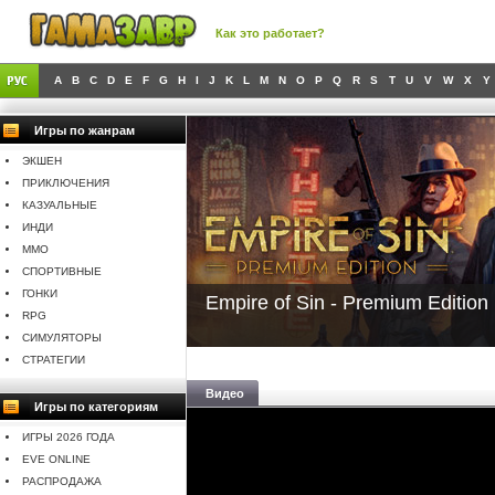
Как это работает?
A
B
C
D
E
F
G
H
I
J
K
L
M
N
O
P
Q
R
S
T
U
V
W
X
Y
Игры по жанрам
ЭКШЕН
ПРИКЛЮЧЕНИЯ
КАЗУАЛЬНЫЕ
ИНДИ
MMO
СПОРТИВНЫЕ
ГОНКИ
Empire of Sin - Premium Edition
RPG
СИМУЛЯТОРЫ
СТРАТЕГИИ
Видео
Игры по категориям
ИГРЫ 2026 ГОДА
EVE ONLINE
РАСПРОДАЖА