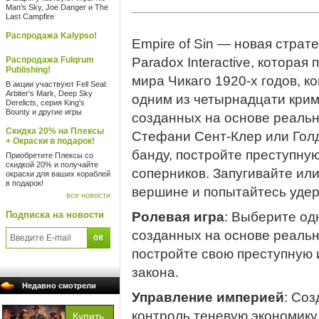
Man's Sky, Joe Danger и The
Last Campfire
Распродажа Kalypso!
Empire of Sin — новая страт
Распродажа Fulqrum
Paradox Interactive, которая
Publishing!
мира Чикаго 1920-х годов, к
В акции участвуют Fell Seal:
Arbiter's Mark, Deep Sky
одним из четырнадцати кри
Derelicts, серия King's
Bounty и другие игры
созданных на основе реальн
Скидка 20% на Плексы
Стефани Сент-Клер или Гол
+ Окраски в подарок!
банду, постройте преступну
Приобретите Плексы со
скидкой 20% и получайте
соперников. Запугивайте ил
окраски для ваших кораблей
в подарок!
вершине и попытайтесь удер
все новости
Подписка на новости
Ролевая игра
: Выберите од
созданных на основе реаль
постройте свою преступную 
закона.
Недавно смотрели
Управление империей
: Соз
контроль теневую экономику 