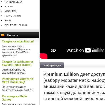
ЛУЧШАЯ ЦЕНА
STEAM
MAC ИГРЫ
PLAYSTATION
XBOX
ДЕШЕВЛЕ 100 РУБ
Новости
Скидки на игры Nacon!
В акции участвуют
Warhammer: Chaosbane,
Welcome to ParadiZe и
другие игры
Скидки на Warhammer
40,000: Rogue Trader!
Информация
Отличная CRPG по
Warhammer 40,000!
Premium Edition
дает доступ
Распродажа издателя
(набору Mobster Pack, набо
META Publishing!
анимации казни для вашего б
На каталог издателя
действуют скидки до 85%
также к двум дополнениям, 
Распродажа Hello
стильной меховой шубе для 
Games!
В акции участвуют игры No