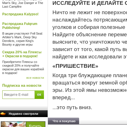
ИССЛЕДУЙТЕ И ДЕЛАЙТЕ
Man's Sky, Joe Danger и The
Last Campfire
Ничто не лежит не поверхно
Распродажа Kalypso!
наслаждайтесь потрясающим
Распродажа Fulqrum
уголков и собирая полезные
Publishing!
Найдите объяснение перемен
В акции участвуют Fell Seal:
Arbiter's Mark, Deep Sky
выясните, что уничтожило ч
Derelicts, серия King's
Bounty и другие игры
зависит от того, какой путь 
Скидка 20% на Плексы
найдете и как исследовали э
+ Окраски в подарок!
Приобретите Плексы со
«ПРИШЕСТВИЕ»
скидкой 20% и получайте
окраски для ваших кораблей
в подарок!
Когда три блуждающие план
все новости
вращаться вокруг земной ор
Подписка на новости
эры. Из этой ямы невозможн
вперед...
...это путь вниз.
Недавно смотрели
Что я покупаю