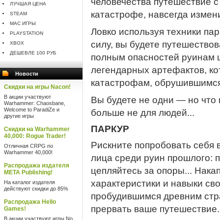
человечества путешествие с
ЛУЧШАЯ ЦЕНА
катастрофе, навсегда изме
STEAM
MAC ИГРЫ
Ловко используя техники па
PLAYSTATION
силу, вы будете путешество
XBOX
ДЕШЕВЛЕ 100 РУБ
полным опасностей руинам 
легендарных артефактов, ко
Новости
катастрофам, обрушившимся 
Скидки на игры Nacon!
В акции участвуют
Вы будете не одни — но что
Warhammer: Chaosbane,
Welcome to ParadiZe и
больше не для людей...
другие игры
ПАРКУР
Скидки на Warhammer
40,000: Rogue Trader!
Рискните попробовать себя 
Отличная CRPG по
Warhammer 40,000!
лица среди руин прошлого: п
Распродажа издателя
цепляйтесь за опоры... Нака
META Publishing!
характеристики и навыки сво
На каталог издателя
действуют скидки до 85%
пробудившимся древним стр
Распродажа Hello
прервать ваше путешествие.
Games!
В акции участвуют игры No