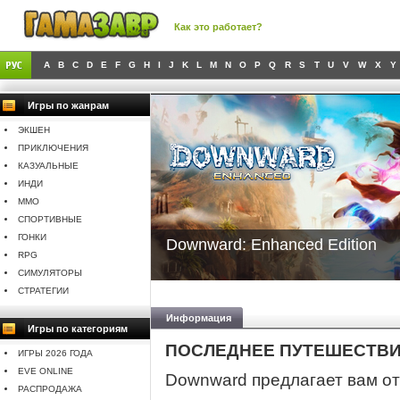
Как это работает?
A
B
C
D
E
F
G
H
I
J
K
L
M
N
O
P
Q
R
S
T
U
V
W
X
Y
Игры по жанрам
ЭКШЕН
ПРИКЛЮЧЕНИЯ
КАЗУАЛЬНЫЕ
ИНДИ
MMO
СПОРТИВНЫЕ
ГОНКИ
Downward: Enhanced Edition
RPG
СИМУЛЯТОРЫ
СТРАТЕГИИ
Информация
Игры по категориям
ПОСЛЕДНЕЕ ПУТЕШЕСТВИЕ
ИГРЫ 2026 ГОДА
EVE ONLINE
Downward предлагает вам от
РАСПРОДАЖА