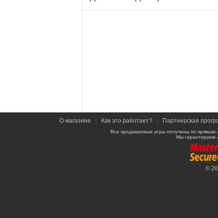
О магазине
|
Как это работает?
|
Партнерская прогр
Все продаваемые игры получены по прямым 
Мы гарантируем 
© 2