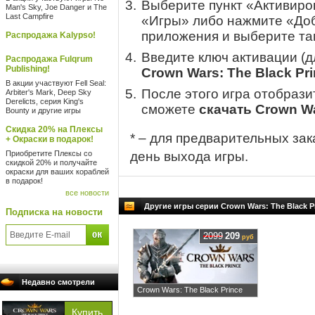
Выберите пункт «Активиров
Man's Sky, Joe Danger и The
Last Campfire
«Игры» либо нажмите «Доб
приложения и выберите там
Распродажа Kalypso!
Введите ключ активации (
Распродажа Fulqrum
Publishing!
Crown Wars: The Black Pri
В акции участвуют Fell Seal:
После этого игра отобрази
Arbiter's Mark, Deep Sky
Derelicts, серия King's
сможете
скачать Crown Wa
Bounty и другие игры
Скидка 20% на Плексы
* – для предварительных зак
+ Окраски в подарок!
Приобретите Плексы со
день выхода игры.
скидкой 20% и получайте
окраски для ваших кораблей
в подарок!
все новости
Другие игры серии Crown Wars: The Black P
Подписка на новости
2099
209
руб
Недавно смотрели
Crown Wars: The Black Prince