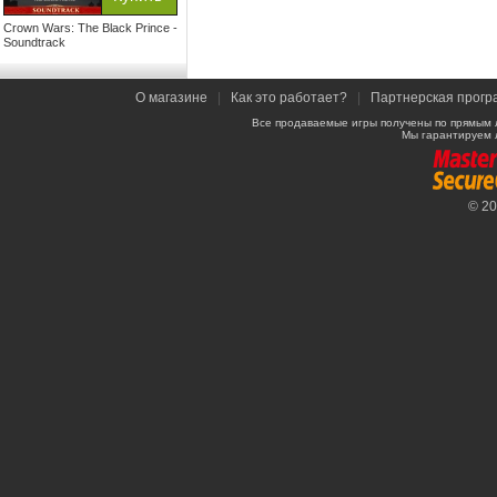
Crown Wars: The Black Prince -
Soundtrack
О магазине
|
Как это работает?
|
Партнерская прогр
Все продаваемые игры получены по прямым 
Мы гарантируем 
© 2