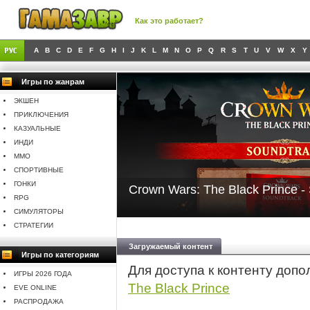
Как это работает?
A
B
C
D
E
F
G
H
I
J
K
L
M
N
O
P
Q
R
S
T
U
V
W
X
Y
Игры по жанрам
ЭКШЕН
ПРИКЛЮЧЕНИЯ
КАЗУАЛЬНЫЕ
ИНДИ
MMO
СПОРТИВНЫЕ
ГОНКИ
Crown Wars: The Black Prince -
RPG
СИМУЛЯТОРЫ
СТРАТЕГИИ
Загружаемый контент
Игры по категориям
Для доступа к контенту доп
ИГРЫ 2026 ГОДА
The Black Prince
EVE ONLINE
РАСПРОДАЖА