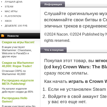
ЛУЧШАЯ ЦЕНА
Информация
STEAM
MAC ИГРЫ
Слушайте оригинальную музы
PLAYSTATION
вспоминайте свои битвы в Cr
XBOX
эпичных треков в средневек
ДЕШЕВЛЕ 100 РУБ
©2024 Nacon. ©2024 Published by Na
Новости
rights reserved.
Скидки на игры Nacon!
В акции участвуют
Что я покупаю
Warhammer: Chaosbane,
Welcome to ParadiZe и
другие игры
Покупая этот товар, вы
мгно
Скидки на Warhammer
(cd key) Crown Wars: The Bl
40,000: Rogue Trader!
Отличная CRPG по
сразу после оплаты.
Warhammer 40,000!
Распродажа издателя
Как начать
играть в Crown W
META Publishing!
Если не установлен Steam
На каталог издателя
действуют скидки до 85%
Войдите в свой аккаунт St
Распродажа Hello
у вас его еще нет.
Games!
В акции участвуют игры No