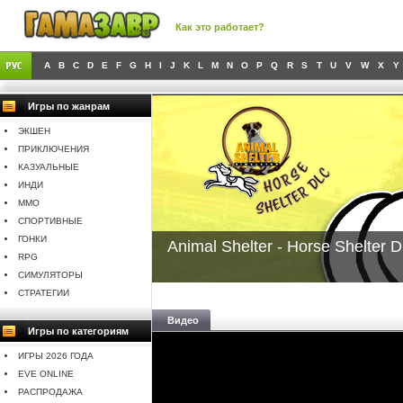
Как это работает?
A
B
C
D
E
F
G
H
I
J
K
L
M
N
O
P
Q
R
S
T
U
V
W
X
Y
Игры по жанрам
ЭКШЕН
ПРИКЛЮЧЕНИЯ
КАЗУАЛЬНЫЕ
ИНДИ
MMO
СПОРТИВНЫЕ
ГОНКИ
Animal Shelter - Horse Shelter 
RPG
СИМУЛЯТОРЫ
СТРАТЕГИИ
Видео
Игры по категориям
ИГРЫ 2026 ГОДА
EVE ONLINE
РАСПРОДАЖА