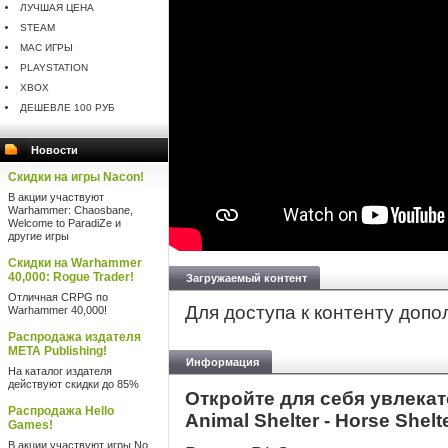
ЛУЧШАЯ ЦЕНА
STEAM
MAC ИГРЫ
PLAYSTATION
XBOX
ДЕШЕВЛЕ 100 РУБ
Новости
Скидки на игры Nacon!
В акции участвуют
Warhammer: Chaosbane,
Welcome to ParadiZe и
другие игры
Скидки на Warhammer
40,000: Rogue Trader!
Загружаемый контент
Отличная CRPG по
Для доступа к контенту доп
Warhammer 40,000!
Распродажа издателя
META Publishing!
Информация
На каталог издателя
действуют скидки до 85%
Откройте для себя увлека
Распродажа Hello
Animal Shelter - Horse Shelt
Games!
В акции участвуют игры No