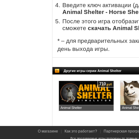
Введите ключ активации (
Animal Shelter - Horse She
После этого игра отобрази
сможете
скачать Animal Sh
* – для предварительных зак
день выхода игры.
Другие игры серии Animal Shelter
710
руб
Animal Shelter
Animal Shel
О магазине
|
Как это работает?
|
Партнерская прогр
Все продаваемые игры получены по прямым 