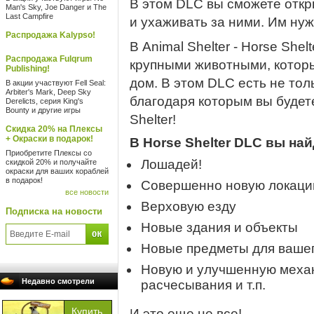
В этом DLC вы сможете отк
Man's Sky, Joe Danger и The
Last Campfire
и ухаживать за ними. Им ну
Распродажа Kalypso!
В Animal Shelter - Horse She
Распродажа Fulqrum
крупными животными, котор
Publishing!
дом. В этом DLC есть не тол
В акции участвуют Fell Seal:
Arbiter's Mark, Deep Sky
благодаря которым вы будет
Derelicts, серия King's
Bounty и другие игры
Shelter!
Скидка 20% на Плексы
+ Окраски в подарок!
В Horse Shelter DLC вы най
Приобретите Плексы со
Лошадей!
скидкой 20% и получайте
окраски для ваших кораблей
в подарок!
Совершенно новую локаци
все новости
Верховую езду
Подписка на новости
Новые здания и объекты
Новые предметы для ваше
Новую и улучшенную механ
Недавно смотрели
расчесывания и т.п.
И это еще не все!