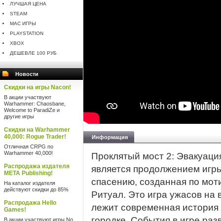
ЛУЧШАЯ ЦЕНА
STEAM
MAC ИГРЫ
PLAYSTATION
XBOX
ДЕШЕВЛЕ 100 РУБ
Новости
Скидки на игры Nacon!
В акции участвуют
Warhammer: Chaosbane,
Welcome to ParadiZe и
другие игры
Скидки на Warhammer
40,000: Rogue Trader!
Информация
Отличная CRPG по
Warhammer 40,000!
Проклятый мост 2: Эвакуация
Распродажа издателя
является продолжением игры
META Publishing!
спасению, созданная по мот
На каталог издателя
действуют скидки до 85%
Ритуал. Это игра ужасов на
Распродажа Hello
лежит современная история 
Games!
городке. События в игре раз
В акции участвуют игры No