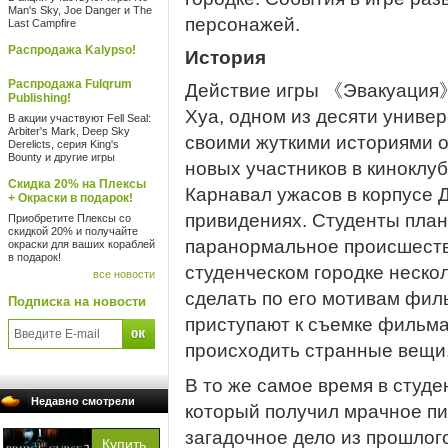
Man's Sky, Joe Danger и The
персонажей.
Last Campfire
Распродажа Kalypso!
История
Распродажа Fulqrum
Действие игры 《Эвакуация》
Publishing!
Хуа, одном из десяти универ
В акции участвуют Fell Seal:
Arbiter's Mark, Deep Sky
своими жуткими историями о
Derelicts, серия King's
Bounty и другие игры
новых участников в киноклуб
Скидка 20% на Плексы
Карнавал ужасов в корпусе 
+ Окраски в подарок!
привидениях. Студенты пла
Приобретите Плексы со
скидкой 20% и получайте
паранормальное происшеств
окраски для ваших кораблей
в подарок!
студенческом городке нескол
все новости
сделать по его мотивам филь
Подписка на новости
приступают к съемке фильма
происходить странные вещи.
В то же самое время в студе
Недавно смотрели
который получил мрачное пи
загадочное дело из прошлого