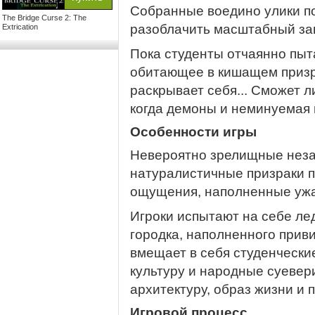
Собранные воедино улики по
The Bridge Curse 2: The
разоблачить масштабный заг
Extrication
Пока студенты отчаянно пыт
обитающее в кишащем призр
раскрывает себя... Сможет л
когда демоны и неминуемая
Особенности игры
Невероятно зрелищные нез
натуралистичные призраки 
ощущения, наполненные уж
Игроки испытают на себе ле
городка, наполненного прив
вмещает в себя студенчески
культуру и народные суевери
архитектуру, образ жизни и 
Игровой процесс