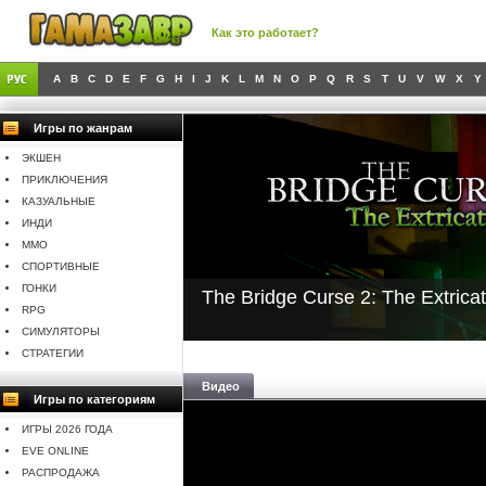
Как это работает?
A
B
C
D
E
F
G
H
I
J
K
L
M
N
O
P
Q
R
S
T
U
V
W
X
Y
Игры по жанрам
ЭКШЕН
ПРИКЛЮЧЕНИЯ
КАЗУАЛЬНЫЕ
ИНДИ
MMO
СПОРТИВНЫЕ
ГОНКИ
The Bridge Curse 2: The Extricat
RPG
СИМУЛЯТОРЫ
СТРАТЕГИИ
Видео
Игры по категориям
ИГРЫ 2026 ГОДА
EVE ONLINE
РАСПРОДАЖА