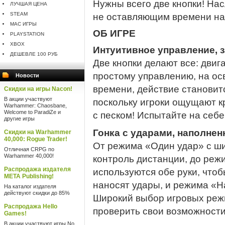
Нужны всего две кнопки! Н
ЛУЧШАЯ ЦЕНА
STEAM
не оставляющим времени на
MAC ИГРЫ
ОБ ИГРЕ
PLAYSTATION
XBOX
Интуитивное управление, 
ДЕШЕВЛЕ 100 РУБ
Две кнопки делают все: двиг
простому управлению, на ос
Новости
времени, действие становит
Скидки на игры Nacon!
В акции участвуют
поскольку игроки ощущают к
Warhammer: Chaosbane,
Welcome to ParadiZe и
с песком! Испытайте на себ
другие игры
Гонка с ударами, наполне
Скидки на Warhammer
40,000: Rogue Trader!
От режима «Один удар» с ш
Отличная CRPG по
Warhammer 40,000!
контроль дистанции, до реж
Распродажа издателя
используются обе руки, что
META Publishing!
наносят удары, и режима «Н
На каталог издателя
действуют скидки до 85%
Широкий выбор игровых реж
Распродажа Hello
проверить свои возможности
Games!
В акции участвуют игры No