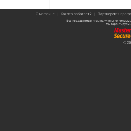
О магазине
|
Как это работает?
|
Партнерская прогр
Все продаваемые игры получены по прямым 
Мы гарантируем 
© 2