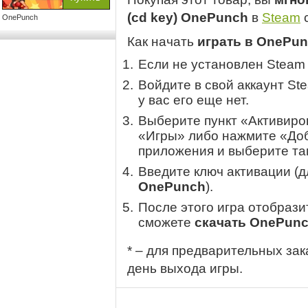
(cd key) OnePunch
в
Steam
с
OnePunch
Как начать
играть в OnePu
Если не установлен Steam
Войдите в свой аккаунт St
у вас его еще нет.
Выберите пункт «Активиров
«Игры» либо нажмите «Доб
приложения и выберите там
Введите ключ активации (
OnePunch
).
После этого игра отобрази
сможете
скачать OnePun
* – для предварительных зак
день выхода игры.