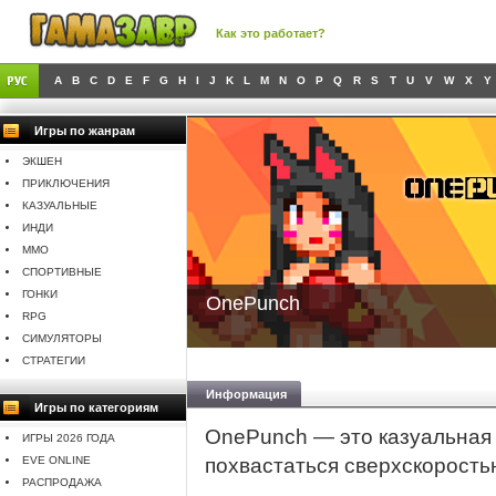
Как это работает?
A
B
C
D
E
F
G
H
I
J
K
L
M
N
O
P
Q
R
S
T
U
V
W
X
Y
Игры по жанрам
ЭКШЕН
ПРИКЛЮЧЕНИЯ
КАЗУАЛЬНЫЕ
ИНДИ
MMO
СПОРТИВНЫЕ
ГОНКИ
OnePunch
RPG
СИМУЛЯТОРЫ
СТРАТЕГИИ
Информация
Игры по категориям
OnePunch — это казуальная 
ИГРЫ 2026 ГОДА
EVE ONLINE
похвастаться сверхскорость
РАСПРОДАЖА