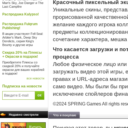
Красочный пиксельный экш
Man's Sky, Joe Danger и The
Last Campfire
Уникальные скины, представ
Распродажа Kalypso!
прорисованной качественно
желание каждого игрока кол
Распродажа Fulqrum
Publishing!
предметы коллекционирован
В акции участвуют Fell Seal:
Arbiter's Mark, Deep Sky
сочетание характера, мешка
Derelicts, серия King's
Bounty и другие игры
Что касается загрузки и п
Скидка 20% на Плексы
процесса
+ Окраски в подарок!
Приобретите Плексы со
Любое физическое лицо или
скидкой 20% и получайте
окраски для ваших кораблей
загружать видео этой игры,
в подарок!
правах и URL-адреса магази
все новости
само видео. Мы были бы при
Подписка на новости
исключение спойлеров финал
©2024 SPRING Games All rights res
Недавно смотрели
Что я покупаю
Покупая этот товар, вы
мгно