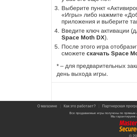
Выберите пункт «Активиров
«Игры» либо нажмите «Доб
приложения и выберите там
Введите ключ активации (
Space Moth DX
).
После этого игра отобрази
сможете
скачать Space M
* – для предварительных зак
день выхода игры.
О магазине
|
Как это работает?
|
Партнерская прогр
Все продаваемые игры получены по прямым 
Мы гарантируем 
© 2