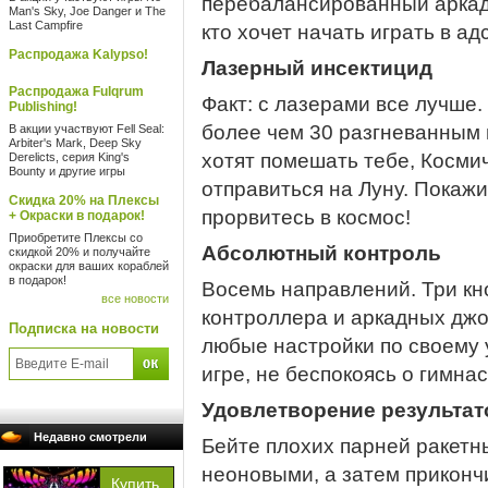
перебалансированный аркад
Man's Sky, Joe Danger и The
Last Campfire
кто хочет начать играть в ад
Распродажа Kalypso!
Лазерный инсектицид
Распродажа Fulqrum
Факт: с лазерами все лучше
Publishing!
более чем 30 разгневанным 
В акции участвуют Fell Seal:
Arbiter's Mark, Deep Sky
хотят помешать тебе, Косми
Derelicts, серия King's
Bounty и другие игры
отправиться на Луну. Покажит
Скидка 20% на Плексы
прорвитесь в космос!
+ Окраски в подарок!
Приобретите Плексы со
Абсолютный контроль
скидкой 20% и получайте
окраски для ваших кораблей
в подарок!
Восемь направлений. Три кн
все новости
контроллера и аркадных джо
Подписка на новости
любые настройки по своему 
игре, не беспокоясь о гимна
Удовлетворение результа
Недавно смотрели
Бейте плохих парней ракетн
неоновыми, а затем приконч