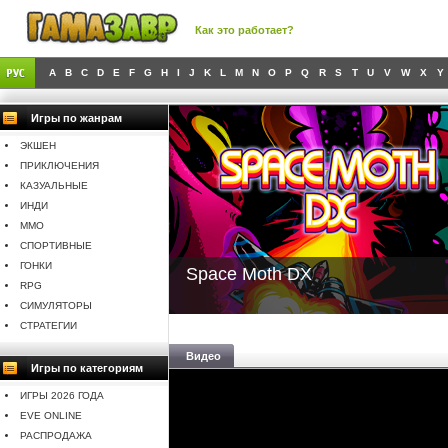
Как это работает?
A
B
C
D
E
F
G
H
I
J
K
L
M
N
O
P
Q
R
S
T
U
V
W
X
Y
Игры по жанрам
ЭКШЕН
ПРИКЛЮЧЕНИЯ
КАЗУАЛЬНЫЕ
ИНДИ
MMO
СПОРТИВНЫЕ
ГОНКИ
Space Moth DX
RPG
СИМУЛЯТОРЫ
СТРАТЕГИИ
Видео
Игры по категориям
ИГРЫ 2026 ГОДА
EVE ONLINE
РАСПРОДАЖА