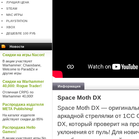
ЛУЧШАЯ ЦЕНА
STEAM
MAC ИГРЫ
PLAYSTATION
XBOX
ДЕШЕВЛЕ 100 РУБ
Новости
Скидки на игры Nacon!
В акции участвуют
Warhammer: Chaosbane,
Welcome to ParadiZe и
другие игры
Скидки на Warhammer
40,000: Rogue Trader!
Информация
Отличная CRPG по
Warhammer 40,000!
Space Moth DX
Распродажа издателя
Space Moth DX — оригиналь
META Publishing!
аркадной стрелялки от 1CC
На каталог издателя
действуют скидки до 85%
DX, который проверит на пр
Распродажа Hello
уклонения от пуль! Для нови
Games!
В акции участвуют игры No