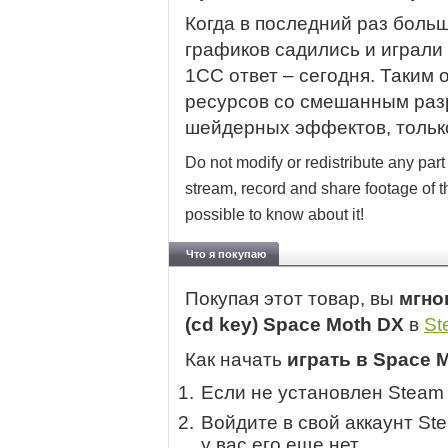
Когда в последний раз боль
графиков садились и играли
1CC ответ – сегодня. Таким 
ресурсов со смешанным ра
шейдерных эффектов, только
Do not modify or redistribute any part
stream, record and share footage of
possible to know about it!
Что я покупаю
Покупая этот товар, вы
мгно
(cd key) Space Moth DX
в
St
Как начать
играть в Space 
Если не установлен Steam
Войдите в свой аккаунт St
у вас его еще нет.