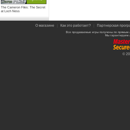
The Cameron Files: The Secret
at Loch Ness
О магазине
|
Как это работает?
|
Партнерская прогр
Все продаваемые игры получены по прямым 
Мы гарантируем 
© 2