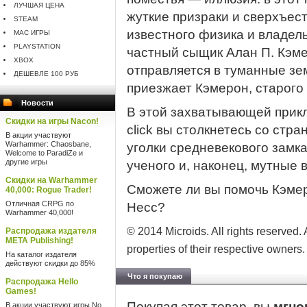
ЛУЧШАЯ ЦЕНА
жуткие призраки и сверхъес
STEAM
известного физика и владе
MAC ИГРЫ
PLAYSTATION
частный сыщик Алан П. Кэме
XBOX
отправляется в туманные зем
ДЕШЕВЛЕ 100 РУБ
приезжает Кэмерон, старого 
Новости
В этой захватывающей прикл
Скидки на игры Nacon!
click вы столкнетесь со ст
В акции участвуют
Warhammer: Chaosbane,
уголки средневекового замк
Welcome to ParadiZe и
другие игры
ученого и, наконец, мутные 
Скидки на Warhammer
Сможете ли вы помочь Кэмер
40,000: Rogue Trader!
Отличная CRPG по
Несс?
Warhammer 40,000!
© 2014 Microids. All rights reserved.
Распродажа издателя
META Publishing!
properties of their respective owners.
На каталог издателя
действуют скидки до 85%
Что я покупаю
Распродажа Hello
Games!
Покупая этот товар, вы
мгно
В акции участвуют игры No