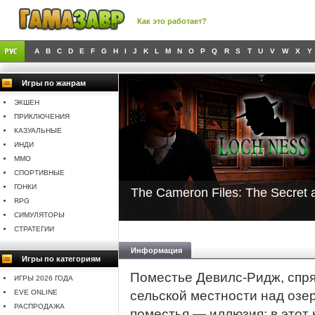
Как это работает?
A
B
C
D
E
F
G
H
I
J
K
L
M
N
O
P
Q
R
S
T
U
V
W
X
Y
Игры по жанрам
ЭКШЕН
ПРИКЛЮЧЕНИЯ
КАЗУАЛЬНЫЕ
ИНДИ
MMO
СПОРТИВНЫЕ
ГОНКИ
The Cameron Files: The Secret 
RPG
СИМУЛЯТОРЫ
СТРАТЕГИИ
Информация
Игры по категориям
Поместье Девилс-Ридж, спр
ИГРЫ 2026 ГОДА
EVE ONLINE
сельской местности над озе
РАСПРОДАЖА
поместья — иллюзия: в этот 