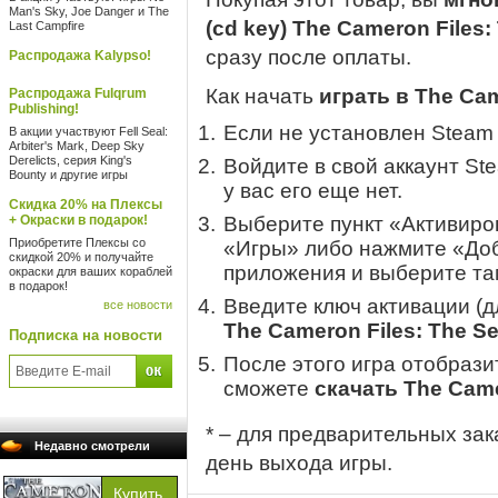
Man's Sky, Joe Danger и The
(cd key) The Cameron Files:
Last Campfire
сразу после оплаты.
Распродажа Kalypso!
Как начать
играть в The Cam
Распродажа Fulqrum
Publishing!
Если не установлен Steam
В акции участвуют Fell Seal:
Arbiter's Mark, Deep Sky
Derelicts, серия King's
Войдите в свой аккаунт St
Bounty и другие игры
у вас его еще нет.
Скидка 20% на Плексы
+ Окраски в подарок!
Выберите пункт «Активиров
Приобретите Плексы со
«Игры» либо нажмите «Доб
скидкой 20% и получайте
приложения и выберите там
окраски для ваших кораблей
в подарок!
Введите ключ активации (
все новости
The Cameron Files: The Se
Подписка на новости
После этого игра отобрази
сможете
скачать The Came
* – для предварительных зак
Недавно смотрели
день выхода игры.