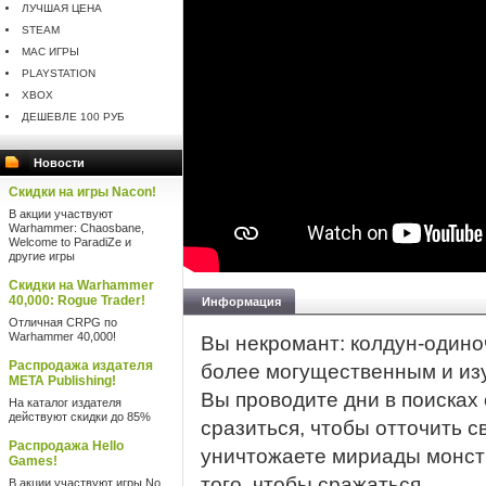
ЛУЧШАЯ ЦЕНА
STEAM
MAC ИГРЫ
PLAYSTATION
XBOX
ДЕШЕВЛЕ 100 РУБ
Новости
Скидки на игры Nacon!
В акции участвуют
Warhammer: Chaosbane,
Welcome to ParadiZe и
другие игры
Скидки на Warhammer
40,000: Rogue Trader!
Информация
Отличная CRPG по
Warhammer 40,000!
Вы некромант: колдун-одино
Распродажа издателя
более могущественным и из
META Publishing!
Вы проводите дни в поисках
На каталог издателя
действуют скидки до 85%
сразиться, чтобы отточить 
Распродажа Hello
уничтожаете мириады монстро
Games!
того, чтобы сражаться...
В акции участвуют игры No