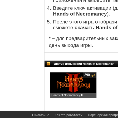
приложения и выберите там
Введите ключ активации (
Hands of Necromancy
).
После этого игра отобрази
сможете
скачать Hands o
* – для предварительных зак
день выхода игры.
Другие игры серии Hands of Necromancy
290
руб
Hands of Necromancy II
О магазине
|
Как это работает?
|
Партнерская прогр