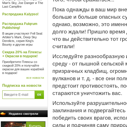
Man's Sky, Joe Danger и The
Last Campfire
Пока однажды в ваш мир вне
Распродажа Kalypso!
больше и больше опасных сущ
однако, возможно, это именн
Распродажа Fulqrum
Publishing!
долго ждали! Пришло время 
В акции участвуют Fell Seal:
Arbiter's Mark, Deep Sky
что вы действительно тот гр
Derelicts, серия King's
Bounty и другие игры
считали!
Скидка 20% на Плексы
Исследуйте разнообразную 
+ Окраски в подарок!
Приобретите Плексы со
среду - от пышной сельской 
скидкой 20% и получайте
окраски для ваших кораблей
призрачных кладбищ, огром
в подарок!
вулканов и т. д. - все они п
все новости
предстоит противостоять, по
Подписка на новости
стараются уничтожить вас.
Используйте разрушительно
заклинания и подвергайтес
Недавно смотрели
победить своих врагов, испо
силы и подчиняя саму приро