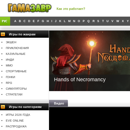
Как это работает?
A
B
C
D
E
F
G
H
I
J
K
L
M
N
O
P
Q
R
S
T
U
V
W
X
Y
Игры по жанрам
ЭКШЕН
ПРИКЛЮЧЕНИЯ
КАЗУАЛЬНЫЕ
ИНДИ
MMO
СПОРТИВНЫЕ
ГОНКИ
Hands of Necromancy
RPG
СИМУЛЯТОРЫ
СТРАТЕГИИ
Видео
Игры по категориям
ИГРЫ 2026 ГОДА
EVE ONLINE
РАСПРОДАЖА