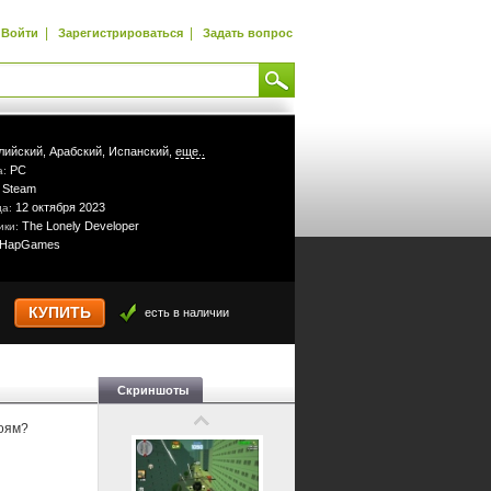
|
|
Войти
Зарегистрироваться
Задать вопрос
лийский,
Арабский,
Испанский,
еще..
PC
а:
Steam
:
12 октября 2023
да:
The Lonely Developer
ики:
HapGames
КУПИТЬ
есть в наличии
Скриншоты
боям?