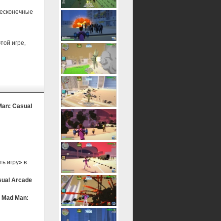
бесконечные
той игре,
Man: Casual
ь игру» в
sual Arcade
 Mad Man: