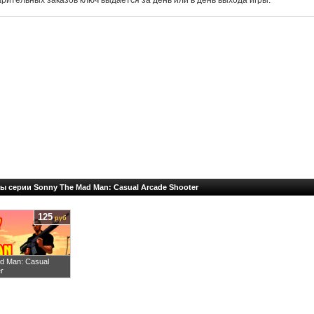
арительных заказов ключ выдается за день или в день выхода игры.
ы серии Sonny The Mad Man: Casual Arcade Shooter
125
руб
d Man: Casual
r