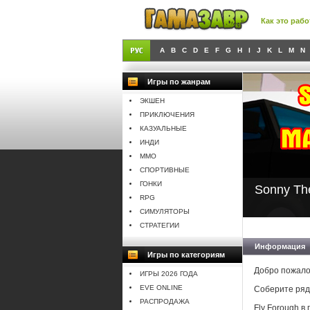
Как это рабо
A
B
C
D
E
F
G
H
I
J
K
L
M
N
Игры по жанрам
ЭКШЕН
ПРИКЛЮЧЕНИЯ
КАЗУАЛЬНЫЕ
ИНДИ
MMO
СПОРТИВНЫЕ
ГОНКИ
Sonny Th
RPG
СИМУЛЯТОРЫ
СТРАТЕГИИ
Информация
Игры по категориям
Добро пожало
ИГРЫ 2026 ГОДА
EVE ONLINE
Соберите ряд
РАСПРОДАЖА
Fly Forough в 