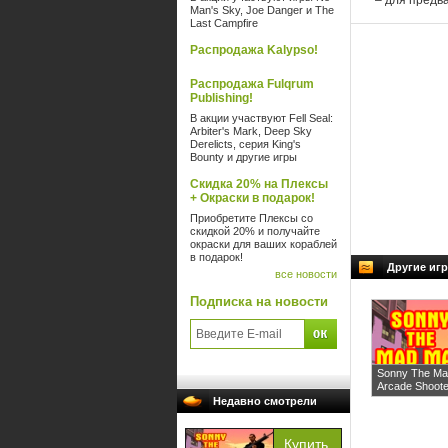
* – для предв
Man's Sky, Joe Danger и The
Last Campfire
Распродажа Kalypso!
Распродажа Fulqrum
Publishing!
В акции участвуют Fell Seal:
Arbiter's Mark, Deep Sky
Derelicts, серия King's
Bounty и другие игры
Скидка 20% на Плексы
+ Окраски в подарок!
Приобретите Плексы со
скидкой 20% и получайте
окраски для ваших кораблей
в подарок!
Другие игр
все новости
Подписка на новости
Sonny The Ma
Arcade Shoote
Недавно смотрели