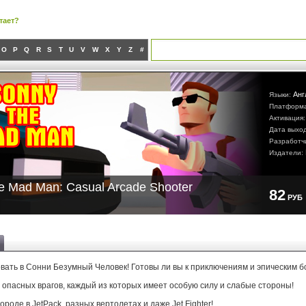
тает?
O
P
Q
R
S
T
U
V
W
X
Y
Z
#
Анг
Языки:
Платформ
Активация
Дата выхо
Разработч
Издатели:
e Mad Man: Casual Arcade Shooter
82
РУБ
вать в Сонни Безумный Человек! Готовы ли вы к приключениям и эпическим 
 опасных врагов, каждый из которых имеет особую силу и слабые стороны!
городе в JetPack, разных вертолетах и даже Jet Fighter!