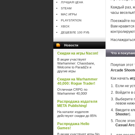
ЛУЧШАЯ ЦЕНА
Каждый раз, 
STEAM
часы веселья!
MAC ИГРЫ
PLAYSTATION
Поезжайте по 
Вам нравится 
XBOX
контролируютс
ДЕШЕВЛЕ 100 РУБ
Наслаждаться
Новости
Скидки на игры Nacon!
Что я покупаю
В акции участвуют
Warhammer: Chaosbane,
Покупая этот 
Welcome to ParadiZe и
Arcade Shoot
другие игры
Как начать
иг
Скидки на Warhammer
40,000: Rogue Trader!
Если не ус
Отличная CRPG по
Войдите в 
Warhammer 40,000!
Выберите п
Распродажа издателя
левом нижн
META Publishing!
Введите кл
На каталог издателя
Shooter
).
действуют скидки до 85%
После этог
Распродажа Hello
Casual Arc
Games!
В акции участвуют игры No