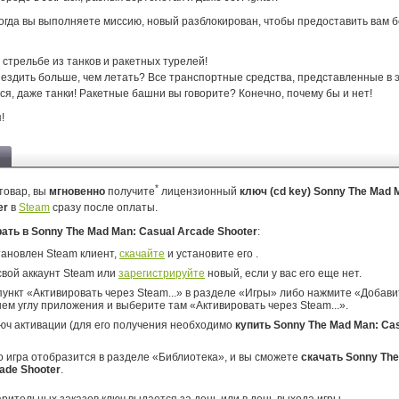
когда вы выполняете миссию, новый разблокирован, чтобы предоставить вам 
стрельбе из танков и ракетных турелей!
ездить больше, чем летать? Все транспортные средства, представленные в э
я, даже танки! Ракетные башни вы говорите? Конечно, почему бы и нет!
!
*
товар, вы
мгновенно
получите
лицензионный
ключ (cd key) Sonny The Mad 
er
в
Steam
сразу после оплаты.
рать в Sonny The Mad Man: Casual Arcade Shooter
:
тановлен Steam клиент,
скачайте
и установите его .
свой аккаунт Steam или
зарегистрируйте
новый, если у вас его еще нет.
ункт «Активировать через Steam...» в разделе «Игры» либо нажмите «Добавит
ем углу приложения и выберите там «Активировать через Steam...».
юч активации (для его получения необходимо
купить Sonny The Mad Man: Ca
о игра отобразится в разделе «Библиотека», и вы сможете
скачать Sonny The
ade Shooter
.