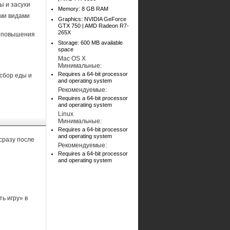
ы и засухи
Memory: 8 GB RAM
еми видами
Graphics: NVIDIA GeForce
GTX 750 | AMD Radeon R7-
265X
я повышения
Storage: 600 MB available
space
Mac OS X
Минимальные:
Requires a 64-bit processor
сбор еды и
and operating system
Рекомендуемые:
Requires a 64-bit processor
and operating system
Linux
Минимальные:
Requires a 64-bit processor
and operating system
сразу после
Рекомендуемые:
Requires a 64-bit processor
and operating system
ь игру» в