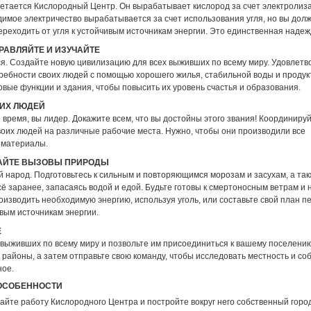
ретается Кислородный Центр. Он вырабатывает кислород за счет электролиз
димое электричество вырабатывается за счет использования угля, но вы дол
ереходить от угля к устойчивым источникам энергии. Это единственная наде
ПРАВЛЯЙТЕ И ИЗУЧАЙТЕ
я. Создайте новую цивилизацию для всех выживших по всему миру. Удовлетв
ребности своих людей с помощью хорошего жилья, стабильной воды и продук
вые функции и здания, чтобы повысить их уровень счастья и образования.
ОИХ ЛЮДЕЙ
время, вы лидер. Докажите всем, что вы достойны этого звания! Координируй
воих людей на различные рабочие места. Нужно, чтобы они производили все
 материалы.
АЙТЕ ВЫЗОВЫ ПРИРОДЫ
 народ. Подготовьтесь к сильным и повторяющимся морозам и засухам, а та
ё заранее, запасаясь водой и едой. Будьте готовы к смертоносным ветрам и 
изводить необходимую энергию, используя уголь, или составьте свой план п
ивым источникам энергии.
Е
 выживших по всему миру и позвольте им присоединиться к вашему поселени
айоны, а затем отправьте свою команду, чтобы исследовать местность и соб
ное.
ОСОБЕННОСТИ
йте работу Кислородного Центра и постройте вокруг него собственный город