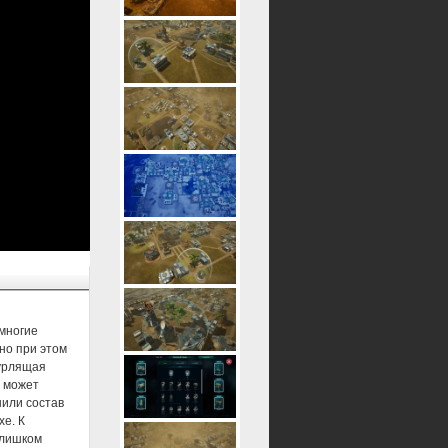
емногие
но при этом
бурлящая
а может
нили состав
хе. К
слишком