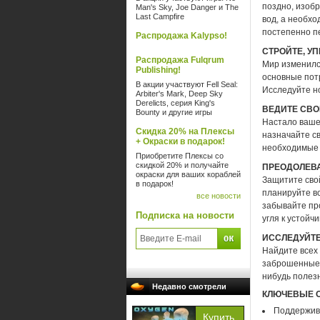
поздно, изоб
Man's Sky, Joe Danger и The
Last Campfire
вод, а необхо
постепенно п
Распродажа Kalypso!
СТРОЙТЕ, У
Распродажа Fulqrum
Мир изменилс
Publishing!
основные пот
В акции участвуют Fell Seal:
Исследуйте но
Arbiter's Mark, Deep Sky
Derelicts, серия King's
ВЕДИТЕ СВ
Bounty и другие игры
Настало ваше 
Скидка 20% на Плексы
назначайте с
+ Окраски в подарок!
необходимые
Приобретите Плексы со
скидкой 20% и получайте
ПРЕОДОЛЕВ
окраски для ваших кораблей
Защитите свой
в подарок!
планируйте вс
все новости
забывайте про
Подписка на новости
угля к устойч
ИССЛЕДУЙТ
Найдите всех
заброшенные р
нибудь полез
Недавно смотрели
КЛЮЧЕВЫЕ 
Поддержива