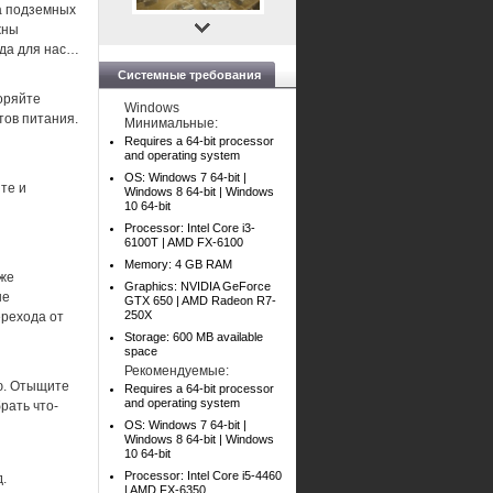
а подземных
жны
жда для нас…
Системные требования
оряйте
Windows
тов питания.
Минимальные:
Requires a 64-bit processor
and operating system
OS: Windows 7 64-bit |
те и
Windows 8 64-bit | Windows
10 64-bit
Processor: Intel Core i3-
6100T | AMD FX-6100
Memory: 4 GB RAM
кже
Graphics: NVIDIA GeForce
не
GTX 650 | AMD Radeon R7-
250X
ерехода от
Storage: 600 MB available
space
Рекомендуемые:
ю. Отыщите
Requires a 64-bit processor
and operating system
рать что-
OS: Windows 7 64-bit |
Windows 8 64-bit | Windows
10 64-bit
Processor: Intel Core i5-4460
.
| AMD FX-6350