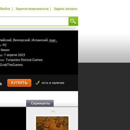
|
|
Войти
Зарегистрироваться
Задать вопрос
лийский,
Венгерский,
Испанский,
еще..
PC
а:
Steam
:
7 апреля 2023
да:
Turquoise Revival Games
ики:
GrabTheGames
КУПИТЬ
есть в наличии
УБ
Скриншоты