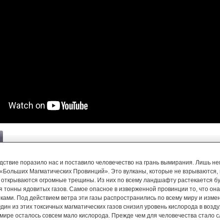
дствие поразило нас и поставило человечество на грань вымирания. Лишь н
 «Больших Магматических Провинций». Это вулканы, которые не взрываются, 
е открываются огромные трещины. Из них по всему ландшафту растекается 
я тонны ядовитых газов. Самое опасное в изверженной провинции то, что он
ками. Под действием ветра эти газы распространились по всему миру и изме
ин из этих токсичных магматических газов снизил уровень кислорода в возду
 мире осталось совсем мало кислорода. Прежде чем для человечества стало 