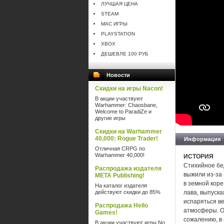
ЛУЧШАЯ ЦЕНА
STEAM
MAC ИГРЫ
PLAYSTATION
XBOX
ДЕШЕВЛЕ 100 РУБ
Новости
Скидки на игры Nacon!
В акции участвуют
Warhammer: Chaosbane,
Welcome to ParadiZe и
другие игры
Скидки на Warhammer
40,000: Rogue Trader!
Информация
Отличная CRPG по
Warhammer 40,000!
ИСТОРИЯ
Стихийное бе
Распродажа издателя
выжили из-за
META Publishing!
в земной кор
На каталог издателя
действуют скидки до 85%
лава, выпуска
испаряться ве
Распродажа Hello
атмосферы. Од
Games!
сожалению, в
В акции участвуют игры No