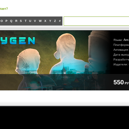
тает?
O
P
Q
R
S
T
U
V
W
X
Y
Z
#
Анг
Языки:
Платформ
Активация
Дата выхо
Разработч
Издатели:
550
Р