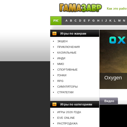
Как это рабо
A
B
C
D
E
F
G
H
I
J
K
L
M
N
Игры по жанрам
ЭКШЕН
ПРИКЛЮЧЕНИЯ
КАЗУАЛЬНЫЕ
ИНДИ
MMO
СПОРТИВНЫЕ
ГОНКИ
Oxygen
RPG
СИМУЛЯТОРЫ
СТРАТЕГИИ
Видео
Игры по категориям
ИГРЫ 2026 ГОДА
EVE ONLINE
РАСПРОДАЖА