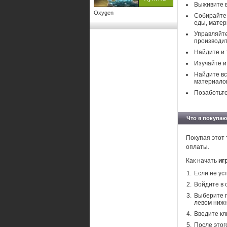
Выживите в
Oxygen
Собирайте 
еды, матер
Управляйте
производи
Найдите и 
Изучайте и
Найдите вс
материало
Позаботьте
Что я покупаю
Покупая этот 
оплаты.
Как начать
иг
Если не ус
Войдите в 
Выберите п
левом нижн
Введите кл
После этог