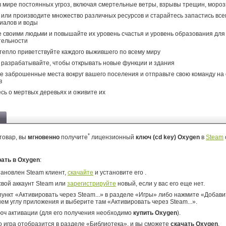
 мире постоянных угроз, включая смертельные ветры, взрывы трещин, мороз
или производите множество различных ресурсов и старайтесь запастись вс
иалов и воды
 своими людьми и повышайте их уровень счастья и уровень образования дл
тельности
тепло приветствуйте каждого выжившего по всему миру
 разрабатывайте, чтобы открывать новые функции и здания
е заброшенные места вокруг вашего поселения и отправьте свою команду на 
в
сь о мертвых деревьях и оживите их
*
товар, вы
мгновенно
получите
лицензионный
ключ (cd key) Oxygen
в
Steam
рать в Oxygen
:
тановлен Steam клиент,
скачайте
и установите его .
свой аккаунт Steam или
зарегистрируйте
новый, если у вас его еще нет.
ункт «Активировать через Steam...» в разделе «Игры» либо нажмите «Добавит
ем углу приложения и выберите там «Активировать через Steam...».
юч активации (для его получения необходимо
купить Oxygen
).
о игра отобразится в разделе «Библиотека», и вы сможете
скачать Oxygen
.