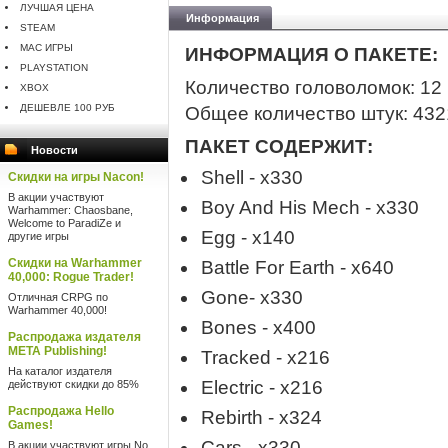
ЛУЧШАЯ ЦЕНА
Информация
STEAM
MAC ИГРЫ
ИНФОРМАЦИЯ О ПАКЕТЕ:
PLAYSTATION
Количество головоломок: 12
XBOX
ДЕШЕВЛЕ 100 РУБ
Общее количество штук: 432
ПАКЕТ СОДЕРЖИТ:
Новости
Shell - x330
Скидки на игры Nacon!
В акции участвуют
Boy And His Mech - x330
Warhammer: Chaosbane,
Welcome to ParadiZe и
Egg - x140
другие игры
Скидки на Warhammer
Battle For Earth - x640
40,000: Rogue Trader!
Gone- x330
Отличная CRPG по
Warhammer 40,000!
Bones - x400
Распродажа издателя
META Publishing!
Tracked - x216
На каталог издателя
Electric - x216
действуют скидки до 85%
Распродажа Hello
Rebirth - x324
Games!
Cars - x330
В акции участвуют игры No