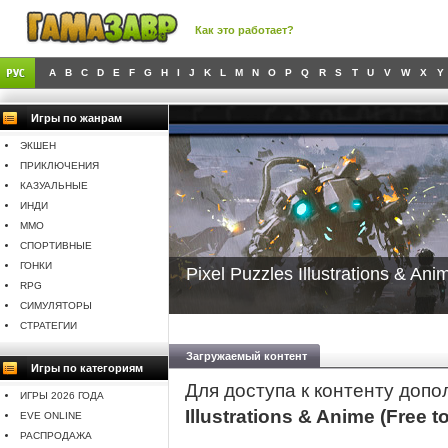
Как это работает?
A
B
C
D
E
F
G
H
I
J
K
L
M
N
O
P
Q
R
S
T
U
V
W
X
Y
Игры по жанрам
ЭКШЕН
ПРИКЛЮЧЕНИЯ
КАЗУАЛЬНЫЕ
ИНДИ
MMO
СПОРТИВНЫЕ
ГОНКИ
Pixel Puzzles Illustrations & Ani
RPG
СИМУЛЯТОРЫ
СТРАТЕГИИ
Загружаемый контент
Игры по категориям
Для доступа к контенту доп
ИГРЫ 2026 ГОДА
Illustrations & Anime (Free t
EVE ONLINE
РАСПРОДАЖА