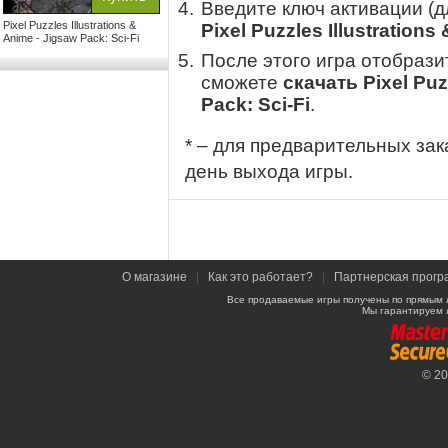
Введите ключ активации (
Pixel Puzzles Illustrations &
Pixel Puzzles Illustrations
Anime - Jigsaw Pack: Sci-Fi
После этого игра отобрази
сможете
скачать Pixel Puz
Pack: Sci-Fi
.
* – для предварительных зак
день выхода игры.
О магазине
|
Как это работает?
|
Партнерская прогр
Все продаваемые игры получены по прямым 
Мы гарантируем 
© 2