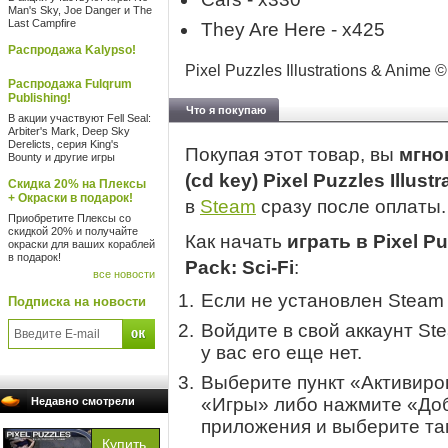
Man's Sky, Joe Danger и The
Last Campfire
They Are Here - x425
Распродажа Kalypso!
Pixel Puzzles Illustrations & Anime ©
Распродажа Fulqrum
Publishing!
Что я покупаю
В акции участвуют Fell Seal:
Arbiter's Mark, Deep Sky
Derelicts, серия King's
Покупая этот товар, вы
мгно
Bounty и другие игры
(cd key) Pixel Puzzles Illust
Скидка 20% на Плексы
+ Окраски в подарок!
в
Steam
сразу после оплаты.
Приобретите Плексы со
скидкой 20% и получайте
Как начать
играть в Pixel Pu
окраски для ваших кораблей
в подарок!
Pack: Sci-Fi
:
все новости
Если не установлен Steam
Подписка на новости
Войдите в свой аккаунт St
у вас его еще нет.
Выберите пункт «Активиров
«Игры» либо нажмите «Доб
Недавно смотрели
приложения и выберите там