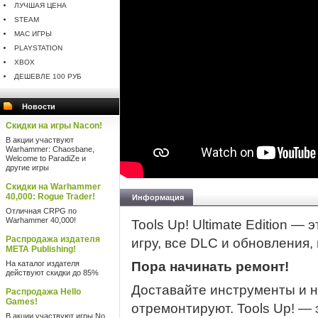
ЛУЧШАЯ ЦЕНА
STEAM
MAC ИГРЫ
PLAYSTATION
XBOX
ДЕШЕВЛЕ 100 РУБ
Новости
Скидки на игры Nacon!
В акции участвуют
Warhammer: Chaosbane,
Welcome to ParadiZe и
другие игры
Скидки на Warhammer
40,000: Rogue Trader!
Информация
Отличная CRPG по
Warhammer 40,000!
Tools Up! Ultimate Edition — 
Распродажа издателя
игру, все DLC и обновления, 
META Publishing!
На каталог издателя
Пора начинать ремонт!
действуют скидки до 85%
Доставайте инструменты и н
Распродажа Hello
Games!
отремонтируют. Tools Up! — 
В акции участвуют игры No