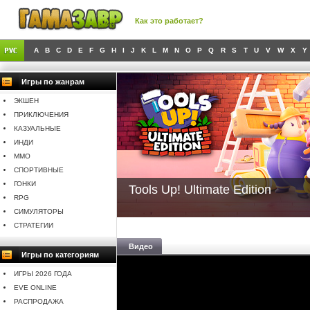
Как это работает?
A
B
C
D
E
F
G
H
I
J
K
L
M
N
O
P
Q
R
S
T
U
V
W
X
Y
Игры по жанрам
ЭКШЕН
ПРИКЛЮЧЕНИЯ
КАЗУАЛЬНЫЕ
ИНДИ
MMO
СПОРТИВНЫЕ
ГОНКИ
Tools Up! Ultimate Edition
RPG
СИМУЛЯТОРЫ
СТРАТЕГИИ
Видео
Игры по категориям
ИГРЫ 2026 ГОДА
EVE ONLINE
РАСПРОДАЖА