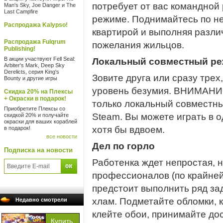
потребует от вас командной
Man's Sky, Joe Danger и The
Last Campfire
режиме. Поднимайтесь по не
Распродажа Kalypso!
квартирой и выполняя разл
Распродажа Fulqrum
пожелания жильцов.
Publishing!
В акции участвуют Fell Seal:
Локальный совместный реж
Arbiter's Mark, Deep Sky
Derelicts, серия King's
Зовите друга или сразу трех
Bounty и другие игры
уровень безумия. ВНИМАНИЕ
Скидка 20% на Плексы
+ Окраски в подарок!
только локальный совместны
Приобретите Плексы со
Steam. Вы можете играть в о
скидкой 20% и получайте
окраски для ваших кораблей
хотя бы вдвоем.
в подарок!
все новости
Дел по горло
Подписка на новости
Работенка ждет непростая, 
профессионалов (по крайней
предстоит выполнить ряд зад
хлам. Подметайте обломки, к
Недавно смотрели
клейте обои, принимайте дос