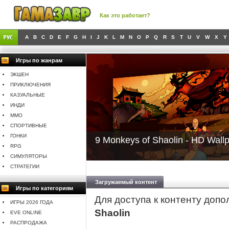
Как это работает?
A
B
C
D
E
F
G
H
I
J
K
L
M
N
O
P
Q
R
S
T
U
V
W
X
Y
Игры по жанрам
ЭКШЕН
ПРИКЛЮЧЕНИЯ
КАЗУАЛЬНЫЕ
ИНДИ
MMO
СПОРТИВНЫЕ
ГОНКИ
9 Monkeys of Shaolin - HD Wall
RPG
СИМУЛЯТОРЫ
СТРАТЕГИИ
Загружаемый контент
Игры по категориям
Для доступа к контенту доп
ИГРЫ 2026 ГОДА
Shaolin
EVE ONLINE
РАСПРОДАЖА