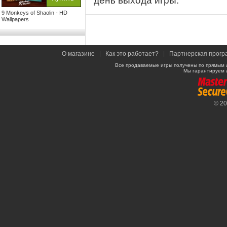
день выхода игры.
9 Monkeys of Shaolin - HD
Wallpapers
О магазине
|
Как это работает?
|
Партнерская прогр
Все продаваемые игры получены по прямым 
Мы гарантируем 
© 2