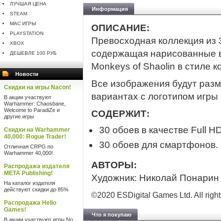
ЛУЧШАЯ ЦЕНА
Информация
STEAM
MAC ИГРЫ
ОПИСАНИЕ:
PLAYSTATION
Превосходная коллекция из 3
XBOX
содержащая нарисованные в
ДЕШЕВЛЕ 100 РУБ
Monkeys of Shaolin в стиле к
Новости
Все изображения будут разм
Скидки на игры Nacon!
вариантах с логотипом игры 
В акции участвуют
Warhammer: Chaosbane,
Welcome to ParadiZe и
СОДЕРЖИТ:
другие игры
30 обоев в качестве Full HD
Скидки на Warhammer
40,000: Rogue Trader!
30 обоев для смартфонов.
Отличная CRPG по
Warhammer 40,000!
АВТОРЫ:
Распродажа издателя
META Publishing!
Художник: Николай Понарин
На каталог издателя
действуют скидки до 85%
©2020 ESDigital Games Ltd. All right
Распродажа Hello
Games!
Что я покупаю
В акции участвуют игры No