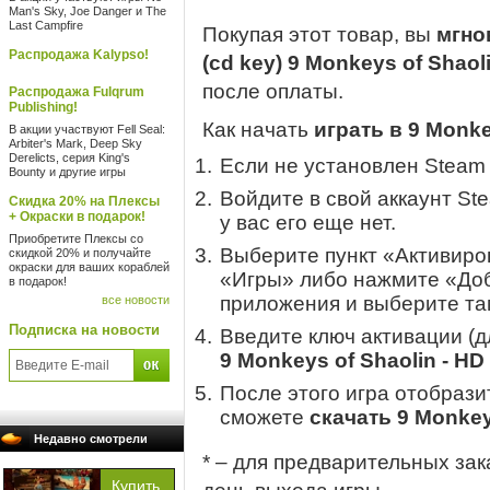
Man's Sky, Joe Danger и The
Last Campfire
Покупая этот товар, вы
мгно
Распродажа Kalypso!
(cd key) 9 Monkeys of Shaol
после оплаты.
Распродажа Fulqrum
Publishing!
Как начать
играть в 9 Monke
В акции участвуют Fell Seal:
Arbiter's Mark, Deep Sky
Derelicts, серия King's
Если не установлен Steam
Bounty и другие игры
Войдите в свой аккаунт St
Скидка 20% на Плексы
+ Окраски в подарок!
у вас его еще нет.
Приобретите Плексы со
Выберите пункт «Активиров
скидкой 20% и получайте
окраски для ваших кораблей
«Игры» либо нажмите «Доб
в подарок!
приложения и выберите там
все новости
Подписка на новости
Введите ключ активации (
9 Monkeys of Shaolin - HD
После этого игра отобрази
сможете
скачать 9 Monkey
Недавно смотрели
* – для предварительных зак