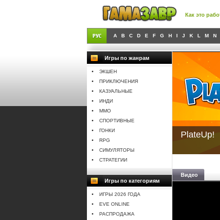
Как это рабо
A
B
C
D
E
F
G
H
I
J
K
L
M
N
Игры по жанрам
ЭКШЕН
ПРИКЛЮЧЕНИЯ
КАЗУАЛЬНЫЕ
ИНДИ
MMO
СПОРТИВНЫЕ
ГОНКИ
PlateUp!
RPG
СИМУЛЯТОРЫ
СТРАТЕГИИ
Видео
Игры по категориям
ИГРЫ 2026 ГОДА
EVE ONLINE
РАСПРОДАЖА