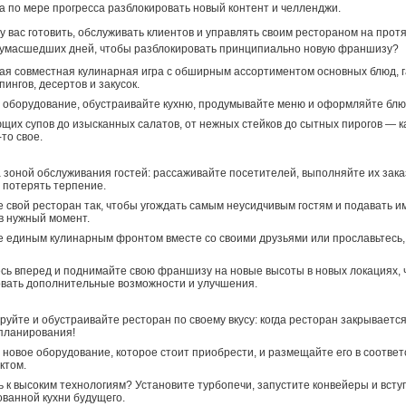
 а по мере прогресса разблокировать новый контент и челленджи.
у вас готовить, обслуживать клиентов и управлять своим рестораном на прот
умасшедших дней, чтобы разблокировать принципиально новую франшизу?
ая совместная кулинарная игра с обширным ассортиментом основных блюд, г
пингов, десертов и закусок.
оборудование, обустраивайте кухню, продумывайте меню и оформляйте блю
щих супов до изысканных салатов, от нежных стейков до сытных пирогов — 
то свое.
 зоной обслуживания гостей: рассаживайте посетителей, выполняйте их зака
 потерять терпение.
 свой ресторан так, чтобы угождать самым неусидчивым гостям и подавать и
 в нужный момент.
 единым кулинарным фронтом вместе со своими друзьями или прославьтесь,
ь вперед и поднимайте свою франшизу на новые высоты в новых локациях, 
вать дополнительные возможности и улучшения.
уйте и обустраивайте ресторан по своему вкусу: когда ресторан закрывается
планирования!
новое оборудование, которое стоит приобрести, и размещайте его в соответ
ктом.
 к высоким технологиям? Установите турбопечи, запустите конвейеры и всту
ванной кухни будущего.