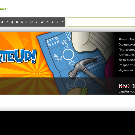
тает?
O
P
Q
R
S
T
U
V
W
X
Y
Z
#
Анг
Языки:
(традицио
Платформ
Активация
Дата выхо
Разработч
Издатели:
650
скидка по 