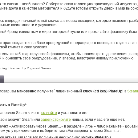
о-то слегка... необычного? Соберите свою коллекцию произведений искусства,
мите друга в качестве метрдотеля и будьте готовы открыть двери в мир высоко
ь вперед и начинайте всё сначала в новых локациях, которые позволят разб
льные возможности и улучшения.
вой бренд известным в мире авторской кухни или прокачайте франшизу быст
торан создается на базе процедурной генерации, его посещают отдельные го
свой климат и свои условия.
есь в штаб-квартиру своей франшизы, чтобы просмотреть достижения, наст
 и обновить свое оборудование. И вперед, навстречу новому приключению!
ening. Licensed by Yogscast Games
*
товар, вы
мгновенно
получите
лицензионный
ключ (cd key) PlateUp!
в
Steam
рать в PlateUp!
:
тановлен Steam клиент,
скачайте
и установите его .
свой аккаунт Steam или
зарегистрируйте
новый, если у вас его еще нет.
ункт «Активировать через Steam...» в разделе «Игры» либо нажмите «Добавит
ем углу приложения и выберите там «Активировать через Steam...».
юч активации (для его получения необходимо
купить PlateUp!
).