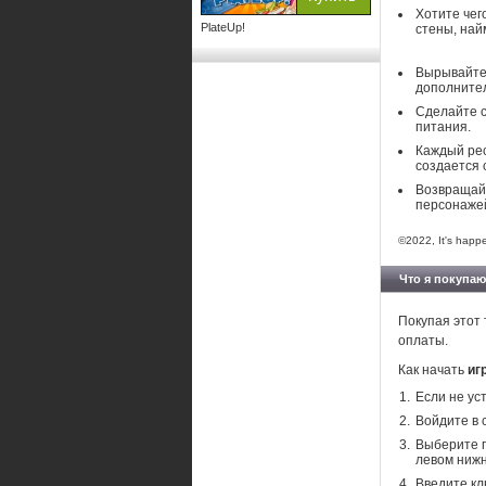
Хотите чег
PlateUp!
стены, най
Вырывайтес
дополните
Сделайте с
питания.
Каждый рес
создается 
Возвращайт
персонажей
©2022, It's happ
Что я покупаю
Покупая этот 
оплаты.
Как начать
иг
Если не ус
Войдите в 
Выберите п
левом нижн
Введите кл