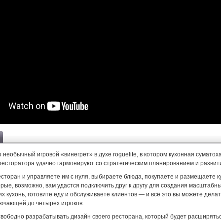
о необычный игровой «винегрет» в духе roguelite, в котором кухонная суматох
ресторатора удачно гармонируют со стратегическим планированием и развит
есторан и управляете им с нуля, выбираете блюда, покупаете и размещаете 
рые, возможно, вам удастся подключить друг к другу для создания масштабн
х кухонь, готовите еду и обслуживаете клиентов — и всё это вы можете делат
лючающей до четырех игроков.
свободно разрабатывать дизайн своего ресторана, который будет расширятьс