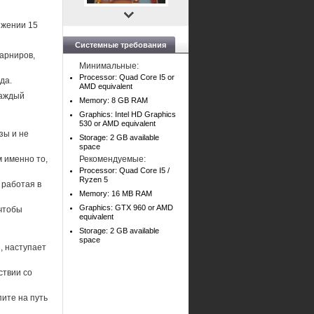
яжении 15
Системные требования
арниров,
Минимальные:
Processor: Quad Core I5 or
да.
AMD equivalent
каждый
Memory: 8 GB RAM
Graphics: Intel HD Graphics
530 or AMD equivalent
зы и не
Storage: 2 GB available
space
м именно то,
Рекомендуемые:
Processor: Quad Core I5 /
Ryzen 5
 работая в
Memory: 16 MB RAM
Graphics: GTX 960 or AMD
чтобы
equivalent
Storage: 2 GB available
space
, наступает
ствии со
пите на путь