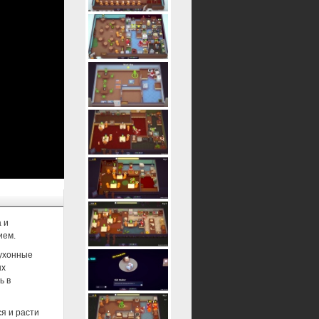
а и
ием.
кухонные
ых
ь в
я и расти