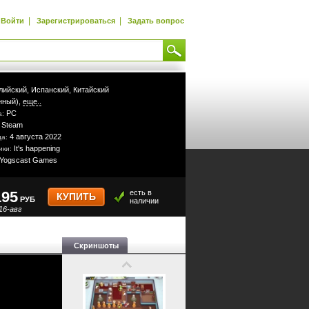
|
|
Войти
Зарегистрироваться
Задать вопрос
лийский,
Испанский,
Китайский
нный),
еще..
PC
а:
Steam
:
4 августа 2022
да:
It's happening
ики:
Yogscast Games
195
есть в
КУПИТЬ
РУБ
наличии
16-авг
Скриншоты