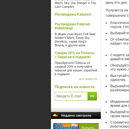
день ото дня,
Man's Sky, Joe Danger и The
Last Campfire
Получится ли 
Распродажа Kalypso!
совершенно с
Классическ
Распродажа Fulqrum
соусов, топ
Publishing!
Выбирайте 
В акции участвуют Fell Seal:
Arbiter's Mark, Deep Sky
От обжигаю
Derelicts, серия King's
найдет что-
Bounty и другие игры
Скидка 20% на Плексы
Следите за
+ Окраски в подарок!
давайте им
Приобретите Плексы со
Оборудуйте
скидкой 20% и получайте
что нужно,
окраски для ваших кораблей
в подарок!
Выступайте
все новости
одиночку.
Вырывайтес
Подписка на новости
разблокиро
Модернизир
время для 
Выбирайте 
Недавно смотрели
своим прое
Стремитесь
роботизиро