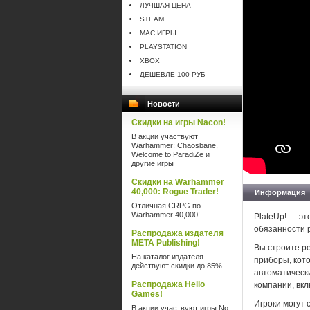
ЛУЧШАЯ ЦЕНА
STEAM
MAC ИГРЫ
PLAYSTATION
XBOX
ДЕШЕВЛЕ 100 РУБ
Новости
Скидки на игры Nacon!
В акции участвуют
Warhammer: Chaosbane,
Welcome to ParadiZe и
другие игры
Скидки на Warhammer
40,000: Rogue Trader!
Информация
Отличная CRPG по
Warhammer 40,000!
PlateUp! — эт
обязанности 
Распродажа издателя
META Publishing!
Вы строите р
На каталог издателя
приборы, кото
действуют скидки до 85%
автоматически
Распродажа Hello
компании, вк
Games!
Игроки могут 
В акции участвуют игры No