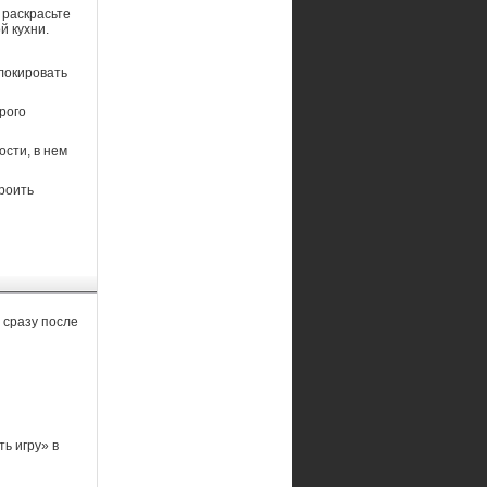
 раскрасьте
й кухни.
локировать
рого
сти, в нем
роить
сразу после
ь игру» в