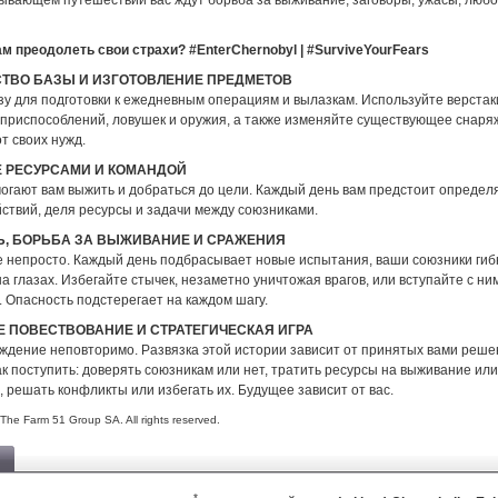
тывающем путешествии вас ждут борьба за выживание, заговоры, ужасы, любо
ам преодолеть свои страхи? #EnterChernobyl | #SurviveYourFears
ТВО БАЗЫ И ИЗГОТОВЛЕНИЕ ПРЕДМЕТОВ
зу для подготовки к ежедневным операциям и вылазкам. Используйте верстак
 приспособлений, ловушек и оружия, а также изменяйте существующее снаря
т своих нужд.
 РЕСУРСАМИ И КОМАНДОЙ
огают вам выжить и добраться до цели. Каждый день вам предстоит определ
ствий, деля ресурсы и задачи между союзниками.
, БОРЬБА ЗА ВЫЖИВАНИЕ И СРАЖЕНИЯ
е непросто. Каждый день подбрасывает новые испытания, ваши союзники гибн
а глазах. Избегайте стычек, незаметно уничтожая врагов, или вступайте с ни
 Опасность подстерегает на каждом шагу.
 ПОВЕСТВОВАНИЕ И СТРАТЕГИЧЕСКАЯ ИГРА
ждение неповторимо. Развязка этой истории зависит от принятых вами реше
к поступить: доверять союзникам или нет, тратить ресурсы на выживание или
 решать конфликты или избегать их. Будущее зависит от вас.
The Farm 51 Group SA. All rights reserved.
*