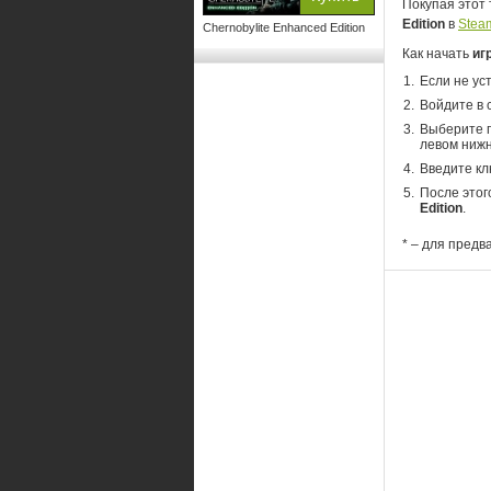
Покупая этот 
Edition
в
Stea
Chernobylite Enhanced Edition
Как начать
иг
Если не ус
Войдите в 
Выберите п
левом нижн
Введите кл
После этог
Edition
.
* – для предв