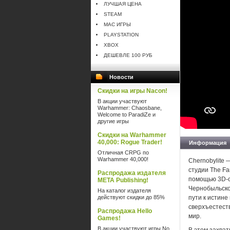
ЛУЧШАЯ ЦЕНА
STEAM
MAC ИГРЫ
PLAYSTATION
XBOX
ДЕШЕВЛЕ 100 РУБ
Новости
Скидки на игры Nacon!
В акции участвуют
Warhammer: Chaosbane,
Welcome to ParadiZe и
другие игры
Скидки на Warhammer
40,000: Rogue Trader!
Информация
Отличная CRPG по
Warhammer 40,000!
Chernobylite
студии The Fa
Распродажа издателя
помощью 3D-с
META Publishing!
Чернобыльской
На каталог издателя
действуют скидки до 85%
пути к истине
сверхъестест
Распродажа Hello
мир.
Games!
В акции участвуют игры No