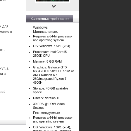
вь и
Системные требования
и для
Windows
жение в
Минимальные:
Requires a 64-bit processor
and operating system
OS: Windows 7 SP1 (x64)
ять
Processor: Intel Core i5-
2500K CPU
Memory: 8 GB RAM
Graphics: Geforce GTX
ут, а
660/GTX 1050/GTX 770M or
ми в
AMD Radeon R7
260/Integrated Ryzen 7
4800H
Storage: 40 GB available
ний.
space
Directx: Version 11
30 FPS @ LOW Video
Settings
Рекомендуемые:
Requires a 64-bit processor
and operating system
OS: Windows 7 SP1 (x64),