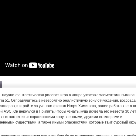
 — научно-фантастическая ролевая игра в жанре ужасов с элементами выжива
rm 51. Отправляйтесь в невероятно реалистичную зону отчуждения, воссозда
канеров, и играйте за ученого-физика Игоря Химинюка, ранее работавшего н
 АЭС. Он вернулся в Припять, чтобы узнать, куда исчезла его невеста 30 лет
 вы столкнетесь с охраняющими зону военными, другими сталкерами и
венными существами, а также иными опасностями, которые таит суровый ок