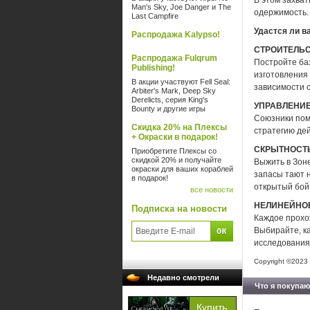
В этом захва
Man's Sky, Joe Danger и The
одержимость.
Last Campfire
Удастся ли в
Распродажа Kalypso!
СТРОИТЕЛЬС
Распродажа Fulqrum
Постройте ба
Publishing!
изготовления
В акции участвуют Fell Seal:
зависимости о
Arbiter's Mark, Deep Sky
Derelicts, серия King's
УПРАВЛЕНИЕ
Bounty и другие игры
Союзники пом
Скидка 20% на Плексы
стратегию дей
+ Окраски в подарок!
СКРЫТНОСТЬ
Приобретите Плексы со
скидкой 20% и получайте
Выжить в Зон
окраски для ваших кораблей
запасы тают н
в подарок!
открытый бой.
все новости
НЕЛИНЕЙНОЕ
Подписка на новости
Каждое прохо
Выбирайте, ка
исследования,
Copyright ©2023 
Недавно смотрели
Что я покупаю