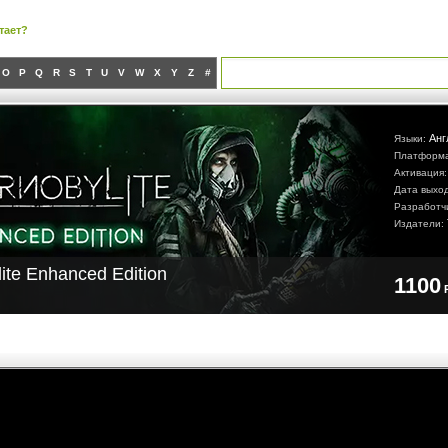
тает?
O
P
Q
R
S
T
U
V
W
X
Y
Z
#
Анг
Языки:
Платформ
Активация
Дата выхо
Разработч
Издатели:
ite Enhanced Edition
1100