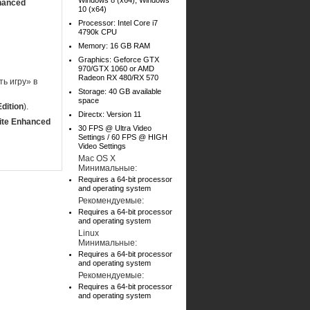
Windows 8 (x64), Windows
hanced
10 (x64)
Processor: Intel Core i7
4790k CPU
Memory: 16 GB RAM
Graphics: Geforce GTX
970/GTX 1060 or AMD
Radeon RX 480/RX 570
ь игру» в
Storage: 40 GB available
space
dition
).
Directx: Version 11
ite Enhanced
30 FPS @ Ultra Video
Settings / 60 FPS @ HIGH
Video Settings
Mac OS X
Минимальные:
Requires a 64-bit processor
and operating system
Рекомендуемые:
Requires a 64-bit processor
and operating system
Linux
Минимальные:
Requires a 64-bit processor
and operating system
Рекомендуемые:
Requires a 64-bit processor
and operating system