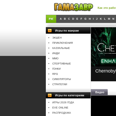
Как это рабо
A
B
C
D
E
F
G
H
I
J
K
L
M
N
Игры по жанрам
ЭКШЕН
ПРИКЛЮЧЕНИЯ
КАЗУАЛЬНЫЕ
ИНДИ
MMO
СПОРТИВНЫЕ
ГОНКИ
Chernobyl
RPG
СИМУЛЯТОРЫ
СТРАТЕГИИ
Видео
Игры по категориям
ИГРЫ 2026 ГОДА
EVE ONLINE
РАСПРОДАЖА