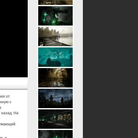
ния от
нную с
а
 назад. На
ружающий