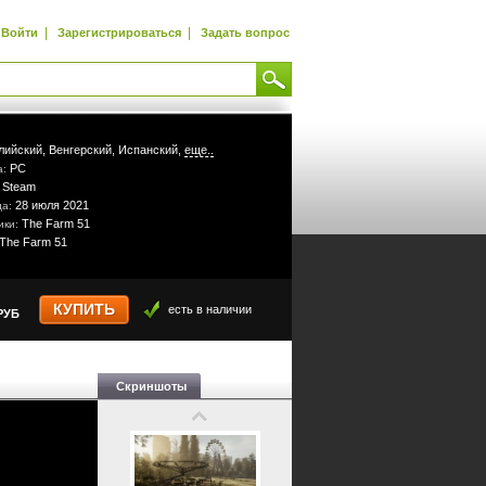
|
|
Войти
Зарегистрироваться
Задать вопрос
лийский,
Венгерский,
Испанский,
еще..
PC
а:
Steam
:
28 июля 2021
да:
The Farm 51
ики:
The Farm 51
КУПИТЬ
есть в наличии
РУБ
Скриншоты