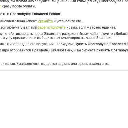
товар, вы
мгновенно
получите
лицензионный
ключ (cd key) Chernobylite En
m
сразу после оплаты.
рать в Chernobylite Enhanced Edition
:
тановлен Steam клиент,
скачайте
и установите его .
свой аккаунт Steam или
зарегистрируйте
новый, если у вас его еще нет.
ункт «Активировать через Steam...» в разделе «Игры» либо нажмите «Добавит
ем углу приложения и выберите там «Активировать через Steam...».
юч активации (для его получения необходимо
купить Chernobylite Enhanced E
о игра отобразится в разделе «Библиотека», и вы сможете
скачать Chernobyl
арительных заказов ключ выдается за день или в день выхода игры.