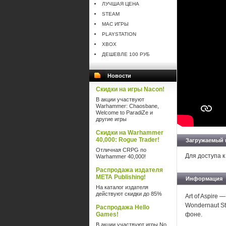
ЛУЧШАЯ ЦЕНА
STEAM
MAC ИГРЫ
PLAYSTATION
XBOX
ДЕШЕВЛЕ 100 РУБ
Новости
Скидки на игры Nacon!
В акции участвуют
Warhammer: Chaosbane,
Welcome to ParadiZe и
другие игры
Скидки на Warhammer
40,000: Rogue Trader!
Загружаемый 
Отличная CRPG по
Для доступа к
Warhammer 40,000!
Распродажа издателя
META Publishing!
Информация
На каталог издателя
действуют скидки до 85%
Art of Aspire
Wondernaut St
Распродажа Hello
Games!
фоне.
В акции участвуют игры No