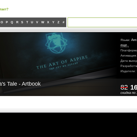
тает?
O
P
Q
R
S
T
U
V
W
X
Y
Z
#
Анг
Языки:
еще..
Платформ
Активация
Дата выхо
Разработч
Издатели:
a's Tale - Artbook
82
1
скидка по 