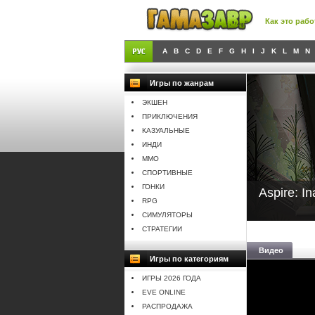
Как это рабо
A
B
C
D
E
F
G
H
I
J
K
L
M
N
Игры по жанрам
ЭКШЕН
ПРИКЛЮЧЕНИЯ
КАЗУАЛЬНЫЕ
ИНДИ
MMO
СПОРТИВНЫЕ
ГОНКИ
Aspire: In
RPG
СИМУЛЯТОРЫ
СТРАТЕГИИ
Видео
Игры по категориям
ИГРЫ 2026 ГОДА
EVE ONLINE
РАСПРОДАЖА