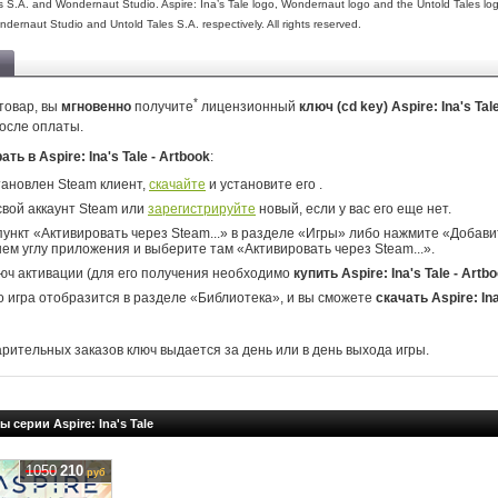
s S.A. and Wondernaut Studio. Aspire: Ina’s Tale logo, Wondernaut logo and the Untold Tales lo
dernaut Studio and Untold Tales S.A. respectively. All rights reserved.
*
товар, вы
мгновенно
получите
лицензионный
ключ (cd key) Aspire: Ina's Tal
осле оплаты.
ать в Aspire: Ina's Tale - Artbook
:
тановлен Steam клиент,
скачайте
и установите его .
свой аккаунт Steam или
зарегистрируйте
новый, если у вас его еще нет.
ункт «Активировать через Steam...» в разделе «Игры» либо нажмите «Добавит
ем углу приложения и выберите там «Активировать через Steam...».
юч активации (для его получения необходимо
купить Aspire: Ina's Tale - Artb
о игра отобразится в разделе «Библиотека», и вы сможете
скачать Aspire: Ina
арительных заказов ключ выдается за день или в день выхода игры.
 серии Aspire: Ina's Tale
1050
210
руб