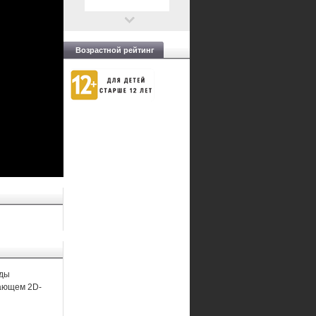
Возрастной рейтинг
нды
сающем 2D-