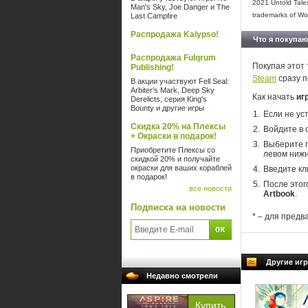
2021 Untold Tale
Man's Sky, Joe Danger и The
trademarks of Won
Last Campfire
Распродажа Kalypso!
Что я покупаю
Распродажа Fulqrum
Покупая этот 
Publishing!
Steam
сразу п
В акции участвуют Fell Seal:
Arbiter's Mark, Deep Sky
Как начать
игр
Derelicts, серия King's
Bounty и другие игры
Если не ус
Скидка 20% на Плексы
Войдите в 
+ Окраски в подарок!
Выберите п
Приобретите Плексы со
левом нижн
скидкой 20% и получайте
окраски для ваших кораблей
Введите кл
в подарок!
После этог
все новости
Artbook
.
Подписка на новости
* – для предв
Другие игры
Недавно смотрели