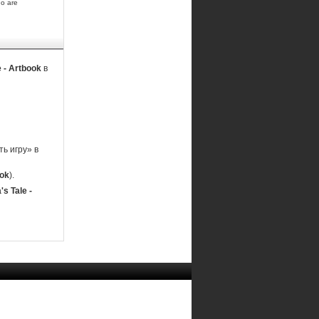
go are
e - Artbook
в
ь игру» в
ook
).
's Tale -