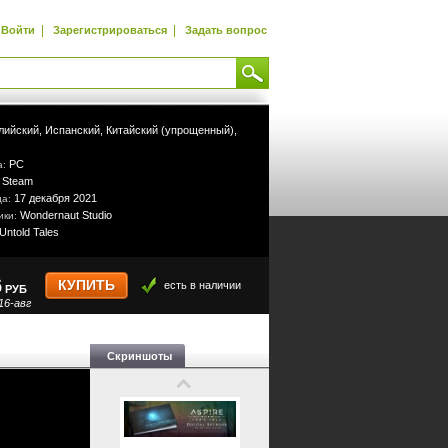
|
|
Войти
Зарегистрироваться
Задать вопрос
лийский,
Испанский,
Китайский (упрощенный),
PC
а:
Steam
:
17 декабря 2021
да:
Wondernaut Studio
ики:
Untold Tales
6
КУПИТЬ
есть в наличии
РУБ
16-авг
Скриншоты