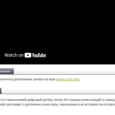
контент
 контенту дополнения требуется игра
Aspire: Ina's Tale
 — это тематический цифровой артбук: более 30 страниц иллюстраций от кома
udio расскажут о различных зонах игры, персонажах и их историях на потря