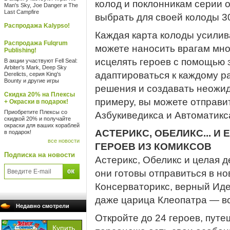
колод и поклонникам серии 
Man's Sky, Joe Danger и The
Last Campfire
выбрать для своей колоды 30
Распродажа Kalypso!
Каждая карта колоды усилив
Распродажа Fulqrum
можете наносить врагам мно
Publishing!
исцелять героев c помощью 
В акции участвуют Fell Seal:
Arbiter's Mark, Deep Sky
адаптироваться к каждому р
Derelicts, серия King's
Bounty и другие игры
решения и создавать неожи
Скидка 20% на Плексы
примеру, вы можете отправи
+ Окраски в подарок!
Приобретите Плексы со
Азбукиведикса и Автоматикс
скидкой 20% и получайте
окраски для ваших кораблей
АСТЕРИКС, ОБЕЛИКС... И
в подарок!
все новости
ГЕРОЕВ ИЗ КОМИКСОВ
Подписка на новости
Астерикс, Обеликс и целая д
они готовы отправиться в н
Консерваторикс, верный Иде
даже царица Клеопатра — вс
Недавно смотрели
Откройте до 24 героев, путе