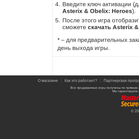
Введите ключ активации (
Asterix & Obelix: Heroes
).
После этого игра отобрази
сможете
скачать Asterix &
* – для предварительных зак
день выхода игры.
О магазине
|
Как это работает?
|
Партнерская прогр
Все продаваемые игры получены по прямым 
Мы гарантируем 
© 2