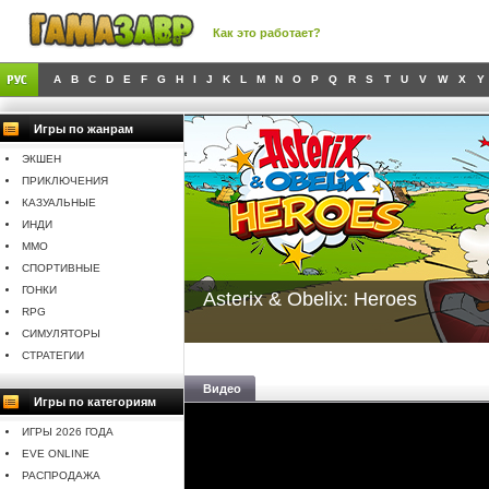
Как это работает?
A
B
C
D
E
F
G
H
I
J
K
L
M
N
O
P
Q
R
S
T
U
V
W
X
Y
Игры по жанрам
ЭКШЕН
ПРИКЛЮЧЕНИЯ
КАЗУАЛЬНЫЕ
ИНДИ
MMO
СПОРТИВНЫЕ
ГОНКИ
Asterix & Obelix: Heroes
RPG
СИМУЛЯТОРЫ
СТРАТЕГИИ
Видео
Игры по категориям
ИГРЫ 2026 ГОДА
EVE ONLINE
РАСПРОДАЖА