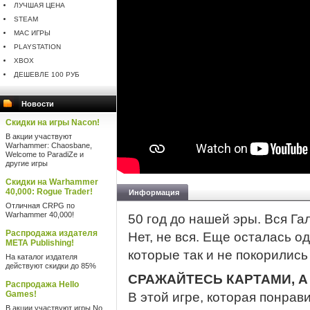
ЛУЧШАЯ ЦЕНА
STEAM
MAC ИГРЫ
PLAYSTATION
XBOX
ДЕШЕВЛЕ 100 РУБ
Новости
Скидки на игры Nacon!
В акции участвуют
Warhammer: Chaosbane,
Welcome to ParadiZe и
другие игры
Скидки на Warhammer
40,000: Rogue Trader!
Информация
Отличная CRPG по
Warhammer 40,000!
50 год до нашей эры. Вся Га
Распродажа издателя
Нет, не вся. Еще осталась 
META Publishing!
которые так и не покорились
На каталог издателя
действуют скидки до 85%
СРАЖАЙТЕСЬ КАРТАМИ, А
Распродажа Hello
Games!
В этой игре, которая понра
В акции участвуют игры No