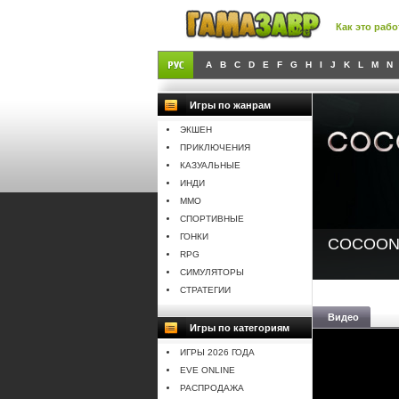
Как это рабо
A
B
C
D
E
F
G
H
I
J
K
L
M
N
Игры по жанрам
ЭКШЕН
ПРИКЛЮЧЕНИЯ
КАЗУАЛЬНЫЕ
ИНДИ
MMO
СПОРТИВНЫЕ
ГОНКИ
COCOO
RPG
СИМУЛЯТОРЫ
СТРАТЕГИИ
Видео
Игры по категориям
ИГРЫ 2026 ГОДА
EVE ONLINE
РАСПРОДАЖА