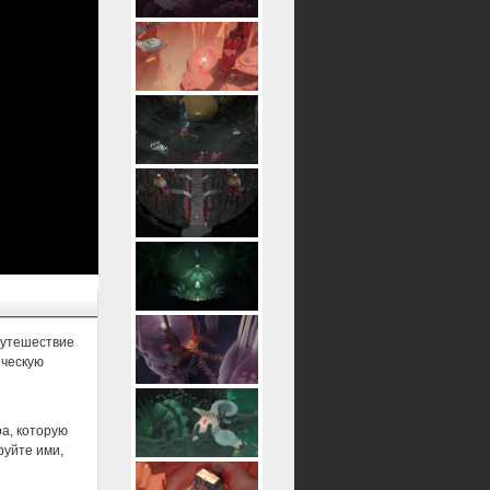
путешествие
ическую
а, которую
руйте ими,