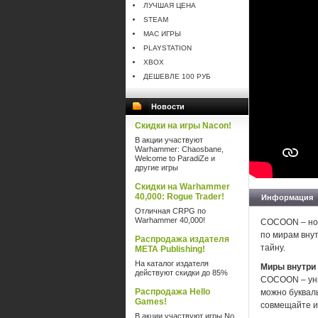
ЛУЧШАЯ ЦЕНА
STEAM
MAC ИГРЫ
PLAYSTATION
XBOX
ДЕШЕВЛЕ 100 РУБ
Новости
Скидки на игры Nacon!
В акции участвуют
Warhammer: Chaosbane,
Welcome to ParadiZe и
другие игры
Скидки на Warhammer
40,000: Rogue Trader!
Информация
Отличная CRPG по
Warhammer 40,000!
COCOON – нов
по мирам вну
Распродажа издателя
тайну.
META Publishing!
На каталог издателя
Миры внутри
действуют скидки до 85%
COCOON – уни
Распродажа Hello
можно буквал
Games!
совмещайте и
В акции участвуют игры No