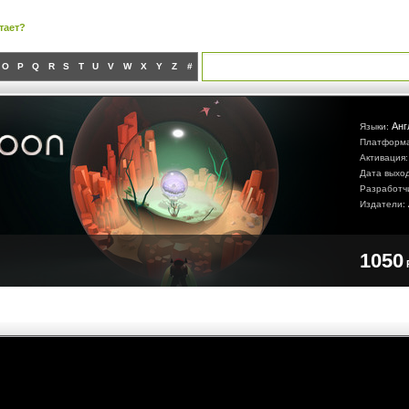
тает?
O
P
Q
R
S
T
U
V
W
X
Y
Z
#
Анг
Языки:
Платформ
Активация
Дата выхо
Разработч
Издатели:
N
1050