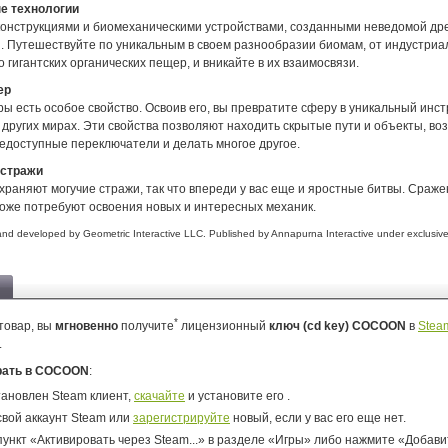
е технологии
конструкциями и биомеханическими устройствами, созданными неведомой др
. Путешествуйте по уникальным в своем разнообразии биомам, от индустри
 гигантских органических пещер, и вникайте в их взаимосвязи.
ер
ы есть особое свойство. Освоив его, вы превратите сферу в уникальный инс
других мирах. Эти свойства позволяют находить скрытые пути и объекты, во
недоступные переключатели и делать многое другое.
стражи
раняют могучие стражи, так что впереди у вас еще и яростные битвы. Сраж
тоже потребуют освоения новых и интересных механик.
d developed by Geometric Interactive LLC. Published by Annapurna Interactive under exclusive l
*
товар, вы
мгновенно
получите
лицензионный
ключ (cd key) COCOON
в
Stea
.
рать в COCOON
:
тановлен Steam клиент,
скачайте
и установите его .
свой аккаунт Steam или
зарегистрируйте
новый, если у вас его еще нет.
ункт «Активировать через Steam...» в разделе «Игры» либо нажмите «Добавит