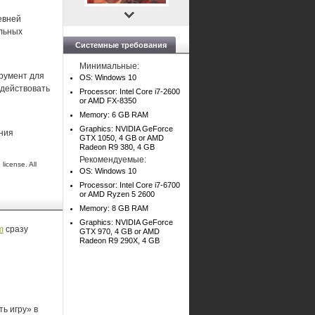
евней
альных
Системные требования
Минимальные:
трумент для
OS: Windows 10
здействовать
Processor: Intel Core i7-2600
or AMD FX-8350
Memory: 6 GB RAM
Graphics: NVIDIA GeForce
ения
GTX 1050, 4 GB or AMD
Radeon R9 380, 4 GB
Рекомендуемые:
icense. All
OS: Windows 10
Processor: Intel Core i7-6700
or AMD Ryzen 5 2600
Memory: 8 GB RAM
Graphics: NVIDIA GeForce
m
сразу
GTX 970, 4 GB or AMD
Radeon R9 290X, 4 GB
ь игру» в