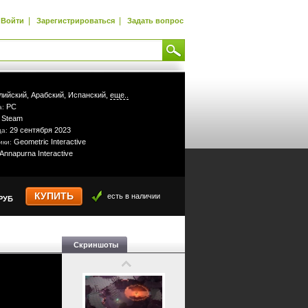
|
|
Войти
Зарегистрироваться
Задать вопрос
лийский,
Арабский,
Испанский,
еще..
PC
а:
Steam
:
29 сентября 2023
да:
Geometric Interactive
ики:
Annapurna Interactive
КУПИТЬ
есть в наличии
РУБ
Скриншоты