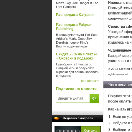
Инопланетны
Man's Sky, Joe Danger и The
Last Campfire
Пользуйтесь 
цивилизацией
Распродажа Kalypso!
сооружений до
Распродажа Fulqrum
Свойства сф
Publishing!
У каждой сфер
В акции участвуют Fell Seal:
применения в 
Arbiter's Mark, Deep Sky
издалека на 
Derelicts, серия King's
Bounty и другие игры
Чудовищные 
Скидка 20% на Плексы
Каждый мир ох
+ Окраски в подарок!
уникальны и 
Приобретите Плексы со
скидкой 20% и получайте
© 2023 Created an
окраски для ваших кораблей
rights reserved.
в подарок!
все новости
Что я покупаю
Подписка на новости
Покупая этот 
после оплаты
Как начать
иг
Если не ус
Недавно смотрели
Войдите в 
Выберите п