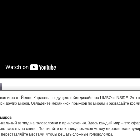
ая игра от Йеппе Карлсена, ведущего гейм-дизайнера LIMBO и INSIDE. Это 
три других миров. Овладейте механикой прыжков по мирам и разгадайте косм
 миров
кальный взгляд на головоломки и приключения. Здесь каждый мир – это сфер
ьно таскать на спине. Постигайте механику прыжков между мирами: манипули
 переставляйте местами, чтобы решать сложные головоломки.