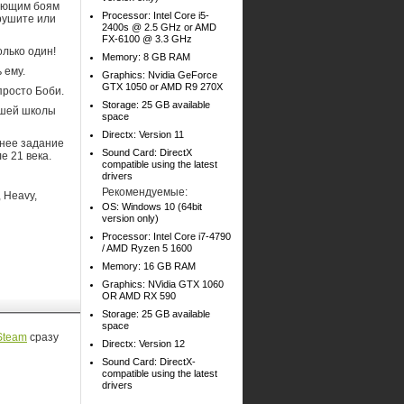
вающим боям
Processor: Intel Core i5-
рушите или
2400s @ 2.5 GHz or AMD
FX-6100 @ 3.3 GHz
лько один!
Memory: 8 GB RAM
 ему.
Graphics: Nvidia GeForce
GTX 1050 or AMD R9 270X
 просто Боби.
Storage: 25 GB available
ршей школы
space
Directx: Version 11
шнее задание
Sound Card: DirectX
е 21 века.
compatible using the latest
drivers
Рекомендуемые:
 Heavy,
OS: Windows 10 (64bit
version only)
Processor: Intel Core i7-4790
/ AMD Ryzen 5 1600
Memory: 16 GB RAM
Graphics: NVidia GTX 1060
OR AMD RX 590
Storage: 25 GB available
space
Steam
сразу
Directx: Version 12
Sound Card: DirectX-
compatible using the latest
drivers