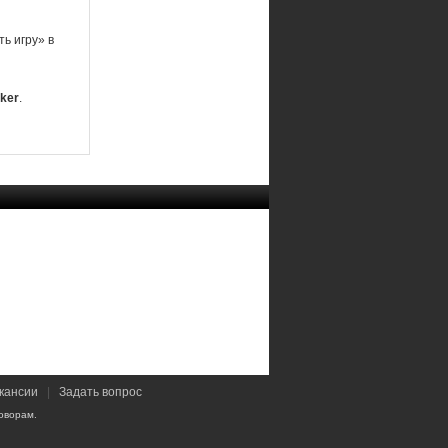
ь игру» в
ker
.
кансии
|
Задать вопрос
оворам.