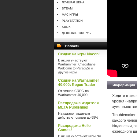
ЛУЧШАЯ ЦЕНА
STEAM
MAC ИГРЫ
PLAYSTATION
XBOX
ДЕШЕВЛЕ 100 РУБ
Новости
Скидки на игры Nacon!
В акции участвуют
Warhammer: Chaosbane,
Welcome to ParadiZe и
другие игры
Скидки на Warhammer
40,000: Rogue Trader!
Информация
Отличная CRPG по
Warhammer 40,000!
Ходите в шко
уровня (напри
Распродажа издателя
хуже, вылете
META Publishing!
На каталог издателя
Troublemaker
действуют скидки до 85%
каждого челов
Распродажа Hello
Индонезии, в
Games!
ежегодного ш
В акции участвуют игры No