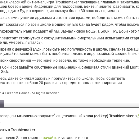
ная классикой бит-эм-ап, игра Troublemaker посвящена плавным и захваты
шей боевой арене Индонезии для подростков. Бейте, пинайте, разбивайте, к
подведите Буди к вершине, используя более 30 знаковых приемов.
со своими лучшими друзьями и заклятыми врагами, победитель может быть то
дет сражаться по всей школе в одиночку. Его банда будет рядом, чтобы помочь
ководитель Рани подарит ей ум, Заэнал - свою мощь, а Боби... ну, Боби - это
 предстоит столкнуться с сокрушительными смертельными испытаниями ста
е ли, умереть, пытаясь).
время с девушкой Буди, повысьте его популярность в школе, сделайте дома
 и узнайте, какой может быть необычная жизнь в индонезийской средней школ
воих сверстников — это конечно весело, но также необходимо терпение.
в бой и создавайте собственные комбинации, смешивая стили движений Light,
Sick.
есь, дайте синякам зажить и прогуляйтесь по школе, чтобы осмотреть
чательности, собрав 20 различных предметов коллекционирования.
& Freedom Games - All Rights Reserved.
*
товар, вы
мгновенно
получите
лицензионный
ключ (cd key) Troublemaker
в
.
рать в Troublemaker
:
тановлен Steam клиент,
скачайте
и установите его .