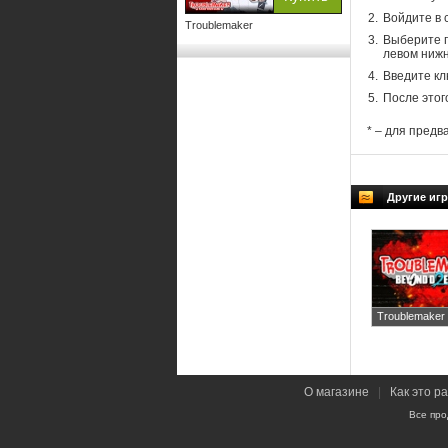
Войдите в 
Troublemaker
Выберите п
левом нижн
Введите кл
После этог
* – для предв
Другие игр
Troublemaker
О магазине
|
Как это р
Все про