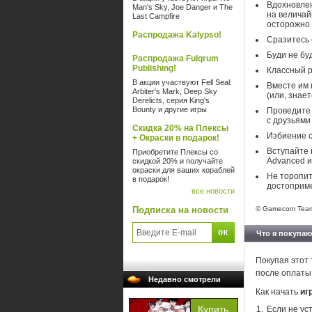
Вдохновлен
Man's Sky, Joe Danger и The
на величай
Last Campfire
осторожно 
Распродажа Kalypso!
Сразитесь 
Буди не бу
Распродажа Fulqrum
Publishing!
Классный ру
В акции участвуют Fell Seal:
Вместе им
Arbiter's Mark, Deep Sky
(или, знает
Derelicts, серия King's
Bounty и другие игры
Проведите 
с друзьями
Скидка 20% на Плексы
Избиение с
+ Окраски в подарок!
Вступайте 
Приобретите Плексы со
Advanced и 
скидкой 20% и получайте
окраски для ваших кораблей
Не торопит
в подарок!
достоприме
все новости
Подписка на новости
© Gamecom Team 
Что я покупаю
Покупая этот 
после оплаты
Недавно смотрели
Как начать
иг
Если не ус