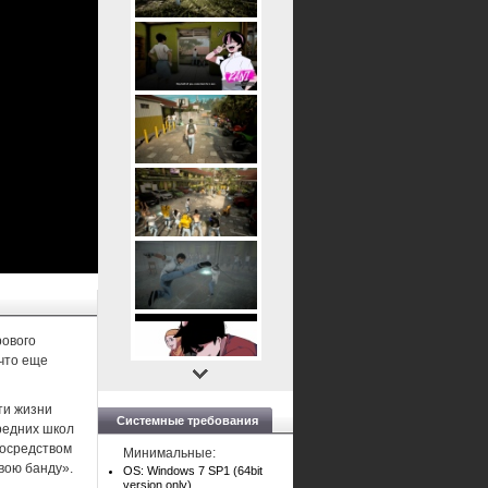
рового
 что еще
ти жизни
Системные требования
средних школ
посредством
Минимальные:
вою банду».
OS: Windows 7 SP1 (64bit
version only)