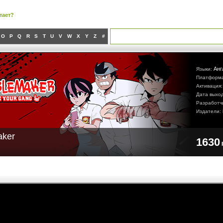
тает?
O
P
Q
R
S
T
U
V
W
X
Y
Z
#
Анг
Языки:
Платформ
Активация
Дата выхо
Разработч
Издатели:
aker
1630