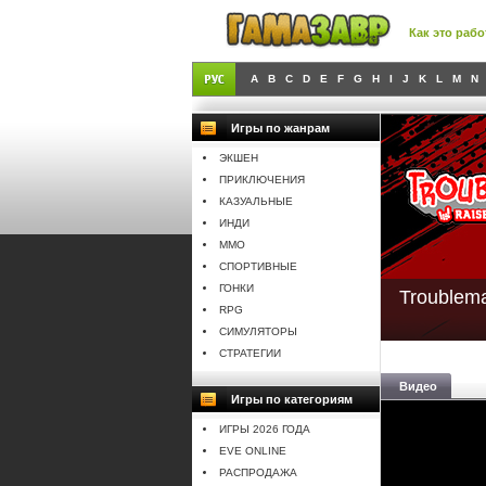
Как это рабо
A
B
C
D
E
F
G
H
I
J
K
L
M
N
Игры по жанрам
ЭКШЕН
ПРИКЛЮЧЕНИЯ
КАЗУАЛЬНЫЕ
ИНДИ
MMO
СПОРТИВНЫЕ
ГОНКИ
Troublem
RPG
СИМУЛЯТОРЫ
СТРАТЕГИИ
Видео
Игры по категориям
ИГРЫ 2026 ГОДА
EVE ONLINE
РАСПРОДАЖА