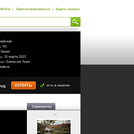
|
|
Войти
Зарегистрироваться
Задать вопрос
лийский
PC
а:
Steam
:
31 марта 2023
да:
Gamecom Team
ики:
indie.io
КУПИТЬ
есть в наличии
РУБ
Скриншоты