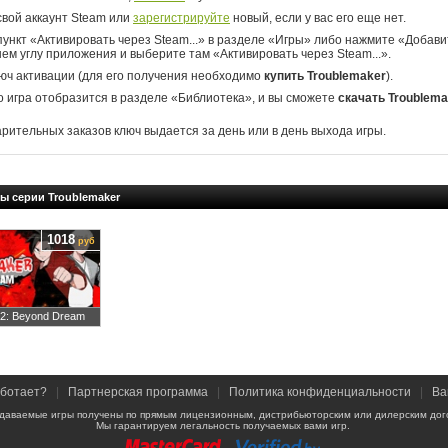
свой аккаунт Steam или
зарегистрируйте
новый, если у вас его еще нет.
ункт «Активировать через Steam...» в разделе «Игры» либо нажмите «Добавит
ем углу приложения и выберите там «Активировать через Steam...».
юч активации (для его получения необходимо
купить Troublemaker
).
о игра отобразится в разделе «Библиотека», и вы сможете
скачать Troublema
арительных заказов ключ выдается за день или в день выхода игры.
ы серии Troublemaker
1018
руб
 2: Beyond Dream
аботает?
|
Партнерская программа
|
Политика конфиденциальности
|
Ва
даваемые игры получены по прямым лицензионным, дистрибьюторским или дилерским дог
Мы гарантируем легальность получаемых вами игр.