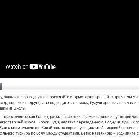
лу, заводите новых друзей, побеждайте старых врагов, решайте проблемы ми
мер, оценки и подруги) и не подведите свою маму, будучи арестованным или,
вшим из школы!
 — приключенческий боевик, рассказывающий о самой важной и пугающей час
ека: старшей школе. В роли Буди, недавно переведенного в одну из лучших 
 буквальном смысле пробивайтесь на вершину социальной пищевой цепочки 
кольного турнира по боям между студентами, метко названного «Поднимите с