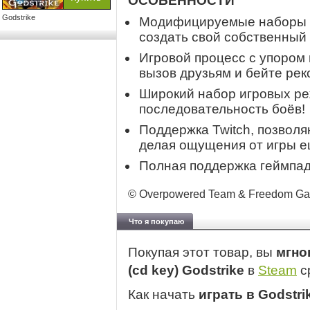
ОСОБЕННОСТИ
Godstrike
Модифицируемые наборы с
создать свой собственный 
Игровой процесс с упором
вызов друзьям и бейте рек
Широкий набор игровых ре
последовательность боёв!
Поддержка Twitch, позволя
делая ощущения от игры е
Полная поддержка геймпад
© Overpowered Team & Freedom Game
Что я покупаю
Покупая этот товар, вы
мгно
(cd key) Godstrike
в
Steam
с
Как начать
играть в Godstri