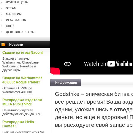
ЛУЧШАЯ ЦЕНА
STEAM
MAC ИГРЫ
PLAYSTATION
XBOX
ДЕШЕВЛЕ 100 РУБ
Новости
Скидки на игры Nacon!
В акции участвуют
Warhammer: Chaosbane,
Welcome to ParadiZe и
другие игры
Скидки на Warhammer
40,000: Rogue Trader!
Информация
Отличная CRPG по
Warhammer 40,000!
Godstrike – эпическая битва с
Распродажа издателя
все решает время! Ваша зад
META Publishing!
одним, уложившись в отведе
На каталог издателя
действуют скидки до 85%
деньги, но еще и здоровье! 
Распродажа Hello
вы расходуете свой запас вр
Games!
В акции участвуют игры No