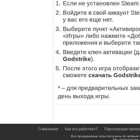
Если не установлен Steam
Войдите в свой аккаунт St
у вас его еще нет.
Выберите пункт «Активиров
«Игры» либо нажмите «Доб
приложения и выберите там
Введите ключ активации (
Godstrike
).
После этого игра отобрази
сможете
скачать Godstrik
* – для предварительных зак
день выхода игры.
О магазине
|
Как это работает?
|
Партнерская прогр
Все продаваемые игры получены по прямым 
Мы гарантируем 