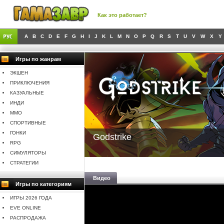
Как это работает?
A
B
C
D
E
F
G
H
I
J
K
L
M
N
O
P
Q
R
S
T
U
V
W
X
Y
Игры по жанрам
ЭКШЕН
ПРИКЛЮЧЕНИЯ
КАЗУАЛЬНЫЕ
ИНДИ
MMO
СПОРТИВНЫЕ
ГОНКИ
Godstrike
RPG
СИМУЛЯТОРЫ
СТРАТЕГИИ
Видео
Игры по категориям
ИГРЫ 2026 ГОДА
EVE ONLINE
РАСПРОДАЖА