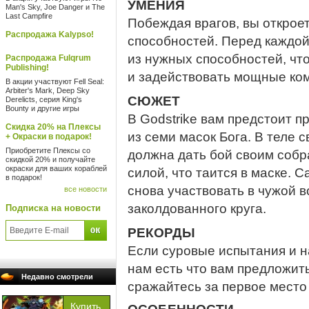
УМЕНИЯ
Man's Sky, Joe Danger и The
Last Campfire
Побеждая врагов, вы открое
Распродажа Kalypso!
способностей. Перед каждой
из нужных способностей, чт
Распродажа Fulqrum
Publishing!
и задействовать мощные ком
В акции участвуют Fell Seal:
Arbiter's Mark, Deep Sky
СЮЖЕТ
Derelicts, серия King's
Bounty и другие игры
В Godstrike вам предстоит 
Скидка 20% на Плексы
из семи масок Бога. В теле 
+ Окраски в подарок!
Приобретите Плексы со
должна дать бой своим собр
скидкой 20% и получайте
окраски для ваших кораблей
силой, что таится в маске. 
в подарок!
снова участвовать в чужой в
все новости
заколдованного круга.
Подписка на новости
РЕКОРДЫ
Если суровые испытания и н
нам есть что вам предложить
Недавно смотрели
сражайтесь за первое место