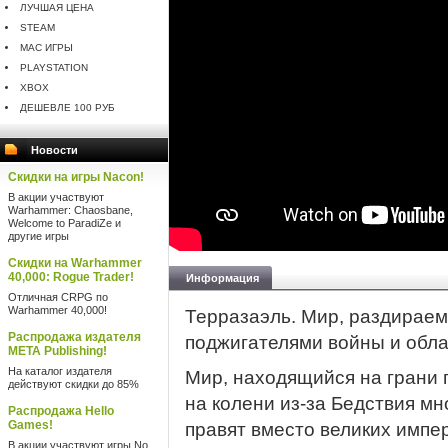
ЛУЧШАЯ ЦЕНА
STEAM
MAC ИГРЫ
PLAYSTATION
XBOX
ДЕШЕВЛЕ 100 РУБ
Новости
Скидки на игры Nacon!
В акции участвуют
Warhammer: Chaosbane,
Welcome to ParadiZe и
другие игры
Скидки на Warhammer
40,000: Rogue Trader!
Информация
Отличная CRPG по
Warhammer 40,000!
Терразаэль. Мир, раздираем
Распродажа издателя
поджигателями войны и обла
META Publishing!
На каталог издателя
Мир, находящийся на грани
действуют скидки до 85%
на колени из-за Бедствия мн
Распродажа Hello
Games!
правят вместо великих импе
В акции участвуют игры No