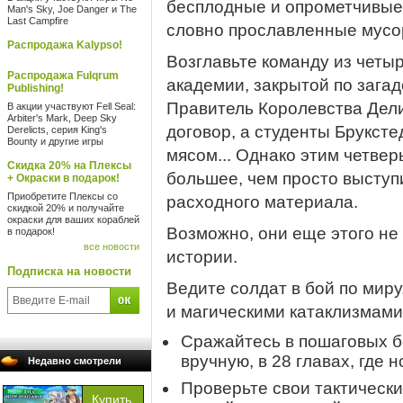
бесплодные и опрометчивые
Man's Sky, Joe Danger и The
Last Campfire
словно прославленные мусо
Распродажа Kalypso!
Возглавьте команду из четы
Распродажа Fulqrum
академии, закрытой по загад
Publishing!
Правитель Королевства Дели
В акции участвуют Fell Seal:
Arbiter's Mark, Deep Sky
договор, а студенты Брукст
Derelicts, серия King's
Bounty и другие игры
мясом... Однако этим четве
Скидка 20% на Плексы
большее, чем просто выступ
+ Окраски в подарок!
Приобретите Плексы со
расходного материала.
скидкой 20% и получайте
окраски для ваших кораблей
Возможно, они еще этого не 
в подарок!
все новости
истории.
Подписка на новости
Ведите солдат в бой по мир
и магическими катаклизмами
Сражайтесь в пошаговых б
вручную, в 28 главах, где 
Недавно смотрели
Проверьте свои тактическ