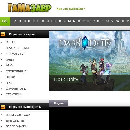
Как это работает?
A
B
C
D
E
F
G
H
I
J
K
L
M
N
O
P
Q
R
S
T
U
V
W
X
Y
Игры по жанрам
ЭКШЕН
ПРИКЛЮЧЕНИЯ
КАЗУАЛЬНЫЕ
ИНДИ
MMO
СПОРТИВНЫЕ
ГОНКИ
Dark Deity
RPG
СИМУЛЯТОРЫ
СТРАТЕГИИ
Видео
Игры по категориям
ИГРЫ 2026 ГОДА
EVE ONLINE
РАСПРОДАЖА