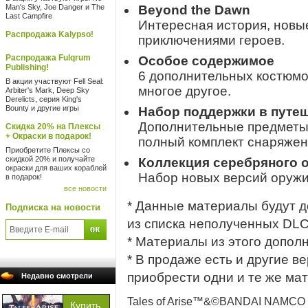
Man's Sky, Joe Danger и The
Beyond the Dawn
Last Campfire
Интересная история, новы
Распродажа Kalypso!
приключениями героев.
Распродажа Fulqrum
Особое содержимое
Publishing!
6 дополнительных костюмов
В акции участвуют Fell Seal:
многое другое.
Arbiter's Mark, Deep Sky
Derelicts, серия King's
Bounty и другие игры
Набор поддержки в путе
Дополнительные предметы (
Скидка 20% на Плексы
+ Окраски в подарок!
полный комплект снаряжен
Приобретите Плексы со
скидкой 20% и получайте
Коллекция серебряного 
окраски для ваших кораблей
Набор новых версий оружи
в подарок!
все новости
* Данные материалы будут д
Подписка на новости
из списка неполученных DLC
* Материалы из этого допол
* В продаже есть и другие в
приобрести одни и те же ма
Недавно смотрели
Tales of Arise™&©BANDAI NAMCO En