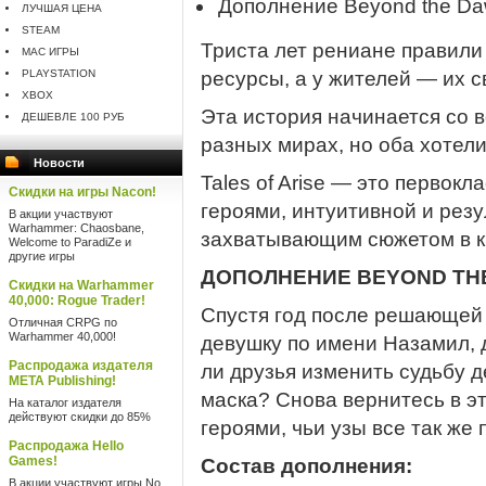
Дополнение Beyond the D
ЛУЧШАЯ ЦЕНА
STEAM
Триста лет рениане правили
MAC ИГРЫ
PLAYSTATION
ресурсы, а у жителей — их с
XBOX
Эта история начинается со 
ДЕШЕВЛЕ 100 РУБ
разных мирах, но оба хотел
Новости
Tales of Arise — это перво
Скидки на игры Nacon!
героями, интуитивной и рез
В акции участвуют
Warhammer: Chaosbane,
захватывающим сюжетом в к
Welcome to ParadiZe и
другие игры
ДОПОЛНЕНИЕ BEYOND TH
Скидки на Warhammer
40,000: Rogue Trader!
Спустя год после решающей
Отличная CRPG по
Warhammer 40,000!
девушку по имени Назамил, 
Распродажа издателя
ли друзья изменить судьбу д
META Publishing!
маска? Снова вернитесь в э
На каталог издателя
действуют скидки до 85%
героями, чьи узы все так же 
Распродажа Hello
Games!
Состав дополнения:
В акции участвуют игры No