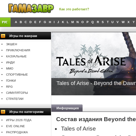
Как это работает?
A
B
C
D
E
F
G
H
I
J
K
L
M
N
O
P
Q
R
S
T
U
V
W
X
Y
Игры по жанрам
ЭКШЕН
ПРИКЛЮЧЕНИЯ
КАЗУАЛЬНЫЕ
ИНДИ
MMO
СПОРТИВНЫЕ
ГОНКИ
Tales of Arise - Beyond the Dawn
RPG
СИМУЛЯТОРЫ
СТРАТЕГИИ
Информация
Игры по категориям
Состав издания Beyond the
ИГРЫ 2026 ГОДА
EVE ONLINE
Tales of Arise
РАСПРОДАЖА