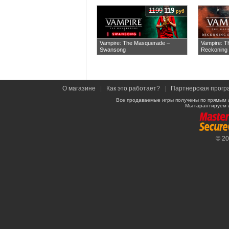
1199
119
руб
Vampire: The Masquerade –
Vampire: T
Swansong
Reckoning 
О магазине
|
Как это работает?
|
Партнерская прогр
Все продаваемые игры получены по прямым 
Мы гарантируем 
© 2