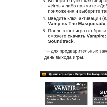
Выберите пункт «Активиров
«Игры» либо нажмите «Доб
приложения и выберите там
Введите ключ активации (
Vampire: The Masquerade
После этого игра отобрази
сможете
скачать Vampire
Soundtrack
.
* – для предварительных зак
день выхода игры.
Другие игры серии Vampire: The Masquerad
465
руб
Vampire: The Masquerade -
Coteries of New York Deluxe
Vampire: T
Edition
Shadows o