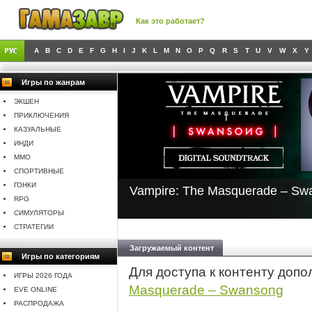
Как это работает?
A
B
C
D
E
F
G
H
I
J
K
L
M
N
O
P
Q
R
S
T
U
V
W
X
Y
Игры по жанрам
ЭКШЕН
ПРИКЛЮЧЕНИЯ
КАЗУАЛЬНЫЕ
ИНДИ
MMO
СПОРТИВНЫЕ
ГОНКИ
Vampire: The Masquerade – Sw
RPG
СИМУЛЯТОРЫ
СТРАТЕГИИ
Загружаемый контент
Игры по категориям
Для доступа к контенту доп
ИГРЫ 2026 ГОДА
Masquerade – Swansong
EVE ONLINE
РАСПРОДАЖА