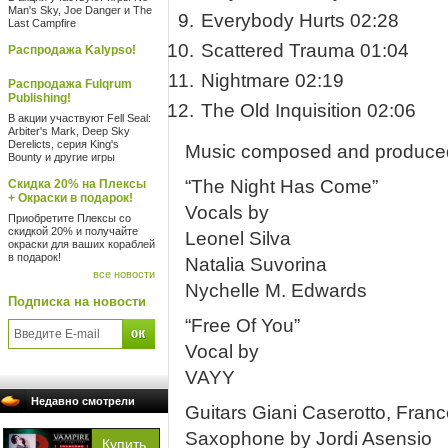
Man's Sky, Joe Danger и The
Everybody Hurts 02:28
Last Campfire
Scattered Trauma 01:04
Распродажа Kalypso!
Nightmare 02:19
Распродажа Fulqrum
Publishing!
The Old Inquisition 02:06
В акции участвуют Fell Seal:
Arbiter's Mark, Deep Sky
Derelicts, серия King's
Music composed and produced 
Bounty и другие игры
“The Night Has Come”
Скидка 20% на Плексы
+ Окраски в подарок!
Vocals by
Приобретите Плексы со
скидкой 20% и получайте
Leonel Silva
окраски для ваших кораблей
в подарок!
Natalia Suvorina
все новости
Nychelle M. Edwards
Подписка на новости
“Free Of You”
Vocal by
VAYY
Недавно смотрели
Guitars Giani Caserotto, Fran
Saxophone by Jordi Asensio