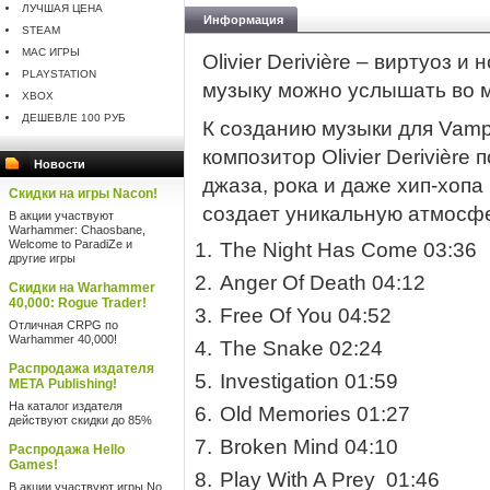
ЛУЧШАЯ ЦЕНА
Информация
STEAM
MAC ИГРЫ
Olivier Derivière – виртуоз
PLAYSTATION
музыку можно услышать во м
XBOX
ДЕШЕВЛЕ 100 РУБ
К созданию музыки для Vamp
композитор Olivier Derivièr
Новости
джаза, рока и даже хип-хопа
Скидки на игры Nacon!
создает уникальную атмосфе
В акции участвуют
Warhammer: Chaosbane,
Welcome to ParadiZe и
The Night Has Come 03:36
другие игры
Anger Of Death 04:12
Скидки на Warhammer
40,000: Rogue Trader!
Free Of You 04:52
Отличная CRPG по
Warhammer 40,000!
The Snake 02:24
Распродажа издателя
Investigation 01:59
META Publishing!
На каталог издателя
Old Memories 01:27
действуют скидки до 85%
Broken Mind 04:10
Распродажа Hello
Games!
Play With A Prey 01:46
В акции участвуют игры No