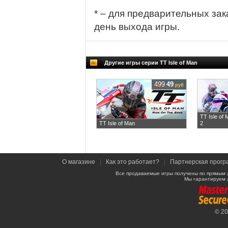
* – для предварительных зак
день выхода игры.
Другие игры серии TT Isle of Man
499
49
руб
TT Isle of 
TT Isle of Man
2
О магазине
|
Как это работает?
|
Партнерская прогр
Все продаваемые игры получены по прямым 
Мы гарантируем 
© 2