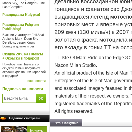
детально воссозданной юбил
Man's Sky, Joe Danger и The
Last Campfire
гонщиков и фанатов сэр Дж
Распродажа Kalypso!
выдающихся легенд мотоспор
призовых мест и впервые у
Распродажа Fulqrum
Publishing!
209 км/ч (130 миль/ч) в 2007
В акции участвуют Fell Seal:
золотая окраска мотоцикла
Arbiter's Mark, Deep Sky
Derelicts, серия King's
его вкладу в гонки TT на ост
Bounty и другие игры
Скидка 20% на Плексы
TT Isle Of Man: Ride on the Edge 3
+ Окраски в подарок!
Приобретите Плексы со
Nacon Milan Studio.
скидкой 20% и получайте
окраски для ваших кораблей
An official product of the Isle of Ma
в подарок!
Enterprise of the Isle of Man govern
все новости
and associated imagery featured in t
Подписка на новости
materials of their respective owners. “
registered trademarks of the Departme
All rights reserved.
Недавно смотрели
Что я покупаю