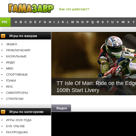
Как это работает?
A
B
C
D
E
F
G
H
I
J
K
L
M
N
O
P
Q
R
S
T
U
V
W
X
Y
Игры по жанрам
ЭКШЕН
ПРИКЛЮЧЕНИЯ
КАЗУАЛЬНЫЕ
ИНДИ
MMO
СПОРТИВНЫЕ
ГОНКИ
TT Isle Of Man: Ride on the Ed
RPG
100th Start Livery
СИМУЛЯТОРЫ
СТРАТЕГИИ
Видео
Игры по категориям
ИГРЫ 2026 ГОДА
EVE ONLINE
РАСПРОДАЖА