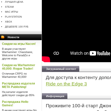
ЛУЧШАЯ ЦЕНА
STEAM
MAC ИГРЫ
PLAYSTATION
XBOX
ДЕШЕВЛЕ 100 РУБ
Новости
Скидки на игры Nacon!
В акции участвуют
Warhammer: Chaosbane,
Welcome to ParadiZe и
другие игры
Скидки на Warhammer
40,000: Rogue Trader!
Загружаемый контент
Отличная CRPG по
Для доступа к контенту доп
Warhammer 40,000!
Ride on the Edge 3
Распродажа издателя
META Publishing!
На каталог издателя
действуют скидки до 85%
Информация
Распродажа Hello
Проживите 100-й старт Джон
Games!
В акции участвуют игры No