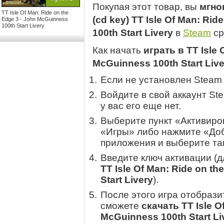
Покупая этот товар, вы
мгно
TT Isle Of Man: Ride on the
(cd key) TT Isle Of Man: Ri
Edge 3 - John McGuinness
100th Start Livery
100th Start Livery
в
Steam
ср
Как начать
играть в TT Isle 
McGuinness 100th Start Live
Если не установлен Steam
Войдите в свой аккаунт St
у вас его еще нет.
Выберите пункт «Активиров
«Игры» либо нажмите «Доб
приложения и выберите там
Введите ключ активации (
TT Isle Of Man: Ride on t
Start Livery
).
После этого игра отобрази
сможете
скачать TT Isle O
McGuinness 100th Start Li