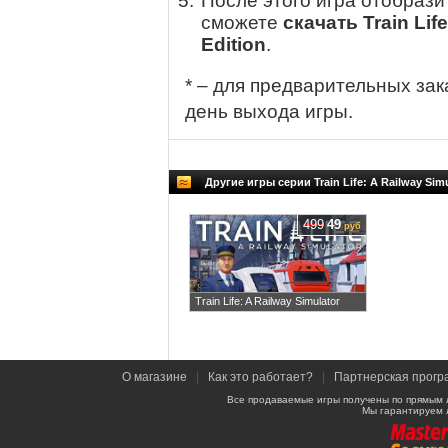
После этого игра отобрази
сможете
скачать Train Life
Edition
.
* – для предварительных зак
день выхода игры.
Другие игры серии Train Life: A Railway Sim
499
49
руб
Train Life: A Railway Simulator
О магазине
|
Как это работает?
|
Партнерская прогр
Все продаваемые игры получены по прямым 
Мы гарантируем 