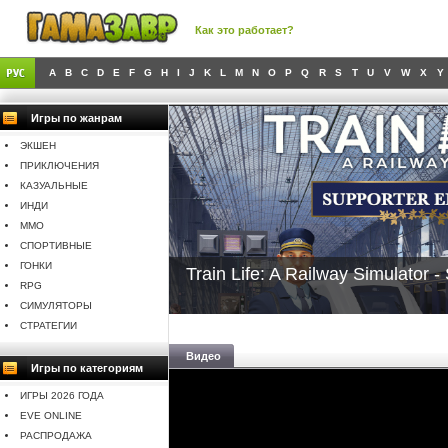
Как это работает?
A
B
C
D
E
F
G
H
I
J
K
L
M
N
O
P
Q
R
S
T
U
V
W
X
Y
Игры по жанрам
ЭКШЕН
ПРИКЛЮЧЕНИЯ
КАЗУАЛЬНЫЕ
ИНДИ
MMO
СПОРТИВНЫЕ
ГОНКИ
Train Life: A Railway Simulator -
RPG
СИМУЛЯТОРЫ
СТРАТЕГИИ
Видео
Игры по категориям
ИГРЫ 2026 ГОДА
EVE ONLINE
РАСПРОДАЖА