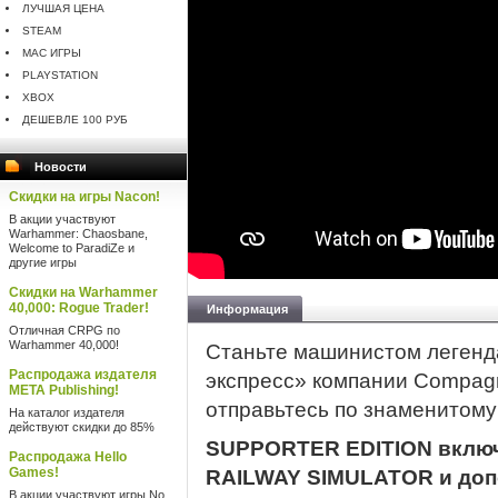
ЛУЧШАЯ ЦЕНА
STEAM
MAC ИГРЫ
PLAYSTATION
XBOX
ДЕШЕВЛЕ 100 РУБ
Новости
Скидки на игры Nacon!
В акции участвуют
Warhammer: Chaosbane,
Welcome to ParadiZe и
другие игры
Скидки на Warhammer
40,000: Rogue Trader!
Информация
Отличная CRPG по
Warhammer 40,000!
Станьте машинистом легенд
Распродажа издателя
экспресс» компании Compagni
META Publishing!
отправьтесь по знаменитому 
На каталог издателя
действуют скидки до 85%
SUPPORTER EDITION включа
Распродажа Hello
Games!
RAILWAY SIMULATOR и доп
В акции участвуют игры No