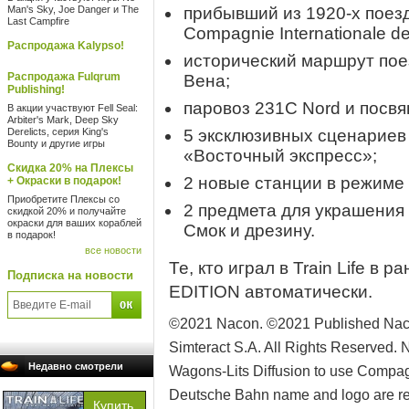
Man's Sky, Joe Danger и The
прибывший из 1920-х поез
Last Campfire
Compagnie Internationale d
Распродажа Kalypso!
исторический маршрут по
Распродажа Fulqrum
Вена;
Publishing!
паровоз 231C Nord и посв
В акции участвуют Fell Seal:
Arbiter's Mark, Deep Sky
Derelicts, серия King's
5 эксклюзивных сценариев
Bounty и другие игры
«Восточный экспресс»;
Скидка 20% на Плексы
2 новые станции в режиме 
+ Окраски в подарок!
Приобретите Плексы со
2 предмета для украшения
скидкой 20% и получайте
окраски для ваших кораблей
Смок и дрезину.
в подарок!
все новости
Те, кто играл в Train Life 
Подписка на новости
EDITION автоматически.
©2021 Nacon. ©2021 Published Naco
Simteract S.A. All Rights Reserved. 
Недавно смотрели
Wagons-Lits Diffusion to use Compa
Deutsche Bahn name and logo are reg