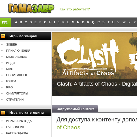
Как это работает?
A
B
C
D
E
F
G
H
I
J
K
L
M
N
O
P
Q
R
S
T
U
V
W
X
Y
Игры по жанрам
ЭКШЕН
ПРИКЛЮЧЕНИЯ
КАЗУАЛЬНЫЕ
ИНДИ
MMO
СПОРТИВНЫЕ
ГОНКИ
Clash: Artifacts of Chaos - Digita
RPG
СИМУЛЯТОРЫ
СТРАТЕГИИ
Загружаемый контент
Игры по категориям
Для доступа к контенту доп
ИГРЫ 2026 ГОДА
of Chaos
EVE ONLINE
РАСПРОДАЖА