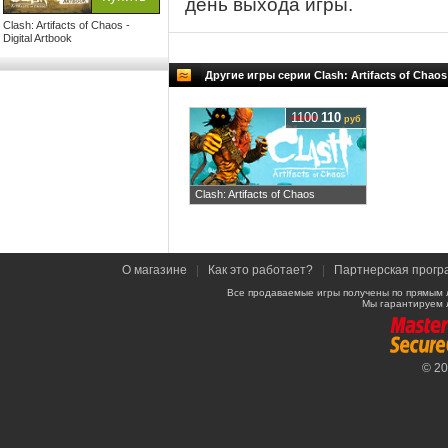
день выхода игры.
Clash: Artifacts of Chaos -
Digital Artbook
Другие игры серии Clash: Artifacts of Chaos
1100
110
руб
Clash: Artifacts of Chaos
О магазине
|
Как это работает?
|
Партнерская прогр
Все продаваемые игры получены по прямым 
Мы гарантируем 
© 2