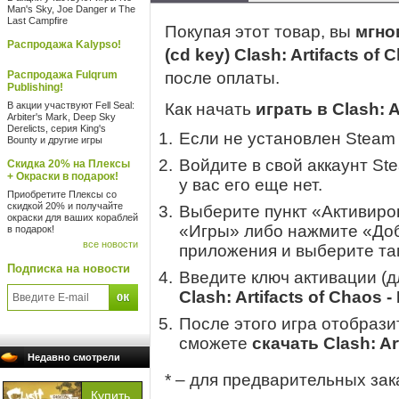
Man's Sky, Joe Danger и The
Last Campfire
Покупая этот товар, вы
мгно
Распродажа Kalypso!
(cd key) Clash: Artifacts of 
Распродажа Fulqrum
после оплаты.
Publishing!
В акции участвуют Fell Seal:
Как начать
играть в Clash: A
Arbiter's Mark, Deep Sky
Derelicts, серия King's
Если не установлен Steam
Bounty и другие игры
Войдите в свой аккаунт St
Скидка 20% на Плексы
+ Окраски в подарок!
у вас его еще нет.
Приобретите Плексы со
скидкой 20% и получайте
Выберите пункт «Активиров
окраски для ваших кораблей
«Игры» либо нажмите «Доб
в подарок!
все новости
приложения и выберите там
Подписка на новости
Введите ключ активации (
Clash: Artifacts of Chaos -
После этого игра отобрази
сможете
скачать Clash: Art
Недавно смотрели
* – для предварительных зак