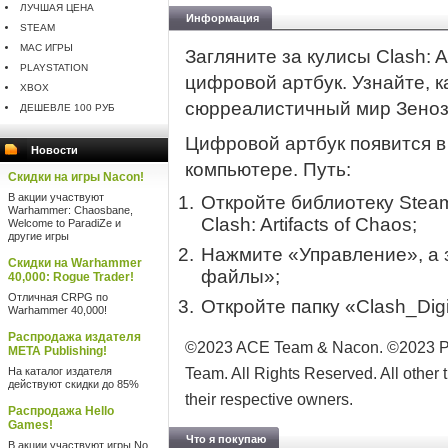
ЛУЧШАЯ ЦЕНА
Информация
STEAM
MAC ИГРЫ
Загляните за кулисы Clash: Ar
PLAYSTATION
цифровой артбук. Узнайте, к
XBOX
сюрреалистичный мир Зеноз
ДЕШЕВЛЕ 100 РУБ
Цифровой артбук появится в
Новости
компьютере. Путь:
Скидки на игры Nacon!
В акции участвуют
Откройте библиотеку Stea
Warhammer: Chaosbane,
Clash: Artifacts of Chaos;
Welcome to ParadiZe и
другие игры
Нажмите «‎Управление», а
Скидки на Warhammer
файлы»;‎‎
40,000: Rogue Trader!
Отличная CRPG по
Откройте папку «‎Clash_Digi
Warhammer 40,000!
Распродажа издателя
©2023 ACE Team & Nacon. ©2023 Pu
META Publishing!
На каталог издателя
Team. All Rights Reserved. All other
действуют скидки до 85%
their respective owners.
Распродажа Hello
Games!
Что я покупаю
В акции участвуют игры No