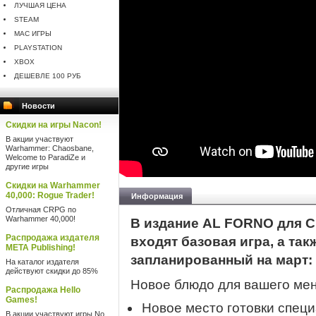
ЛУЧШАЯ ЦЕНА
STEAM
MAC ИГРЫ
PLAYSTATION
XBOX
ДЕШЕВЛЕ 100 РУБ
Новости
Скидки на игры Nacon!
В акции участвуют
Warhammer: Chaosbane,
Welcome to ParadiZe и
другие игры
Скидки на Warhammer
40,000: Rogue Trader!
Информация
Отличная CRPG по
Warhammer 40,000!
В издание AL FORNO для Che
Распродажа издателя
входят базовая игра, а та
META Publishing!
запланированный на март:
На каталог издателя
действуют скидки до 85%
Новое блюдо для вашего мен
Распродажа Hello
Games!
Новое место готовки спец
В акции участвуют игры No