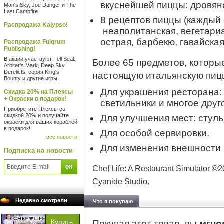
вкуснейшей пиццы: дровяна
Man's Sky, Joe Danger и The
Last Campfire
8 рецептов пиццы (каждый 
Распродажа Kalypso!
неаполитанская, вегетариа
острая, барбекю, гавайская
Распродажа Fulqrum
Publishing!
В акции участвуют Fell Seal:
Более 65 предметов, которы
Arbiter's Mark, Deep Sky
Derelicts, серия King's
настоящую итальянскую пиц
Bounty и другие игры
Для украшения ресторана: 
Скидка 20% на Плексы
+ Окраски в подарок!
светильники и многое друг
Приобретите Плексы со
скидкой 20% и получайте
Для улучшения мест: стулья
окраски для ваших кораблей
в подарок!
Для особой сервировки.
все новости
Для изменения внешности 
Подписка на новости
Chef Life: A Restaurant Simulator 
Cyanide Studio.
Недавно смотрели
Что я покупаю
Покупая этот товар, вы
мгно