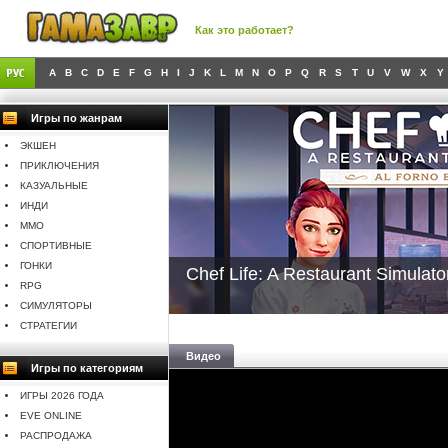
Как это работает?
A
B
C
D
E
F
G
H
I
J
K
L
M
N
O
P
Q
R
S
T
U
V
W
X
Y
Игры по жанрам
ЭКШЕН
ПРИКЛЮЧЕНИЯ
КАЗУАЛЬНЫЕ
ИНДИ
MMO
СПОРТИВНЫЕ
ГОНКИ
Chef Life: A Restaurant Simula
RPG
СИМУЛЯТОРЫ
СТРАТЕГИИ
Видео
Игры по категориям
ИГРЫ 2026 ГОДА
EVE ONLINE
РАСПРОДАЖА