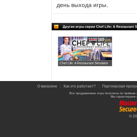
день выхода игры.
Другие игры серии Chef Life: A Restaurant S
1100
165
руб
Chef Life: A Restaurant Simulator
О магазине
|
Как это работает?
|
Партнерская прогр
Все продаваемые игры получены по прямым 
Мы гарантируем 
© 2