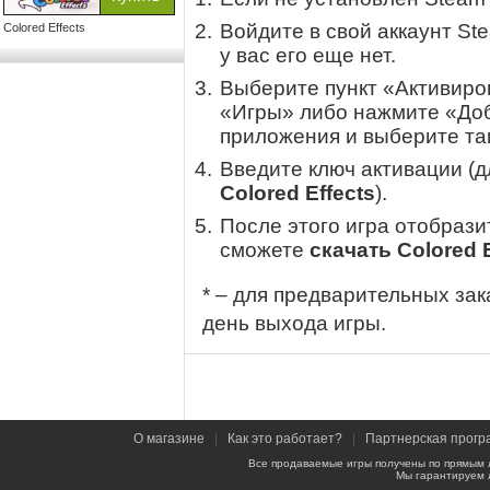
Войдите в свой аккаунт St
Colored Effects
у вас его еще нет.
Выберите пункт «Активиров
«Игры» либо нажмите «Доб
приложения и выберите там
Введите ключ активации (
Colored Effects
).
После этого игра отобрази
сможете
скачать Colored E
* – для предварительных зак
день выхода игры.
О магазине
|
Как это работает?
|
Партнерская прогр
Все продаваемые игры получены по прямым 
Мы гарантируем 