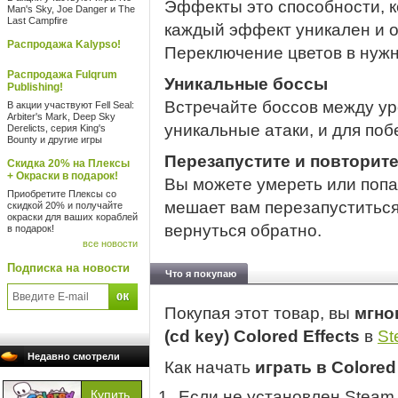
Эффекты это способности, к
Man's Sky, Joe Danger и The
Last Campfire
каждый эффект уникален и о
Распродажа Kalypso!
Переключение цветов в нужн
Распродажа Fulqrum
Уникальные боссы
Publishing!
Встречайте боссов между ур
В акции участвуют Fell Seal:
Arbiter's Mark, Deep Sky
уникальные атаки, и для поб
Derelicts, серия King's
Bounty и другие игры
Перезапустите и повторит
Скидка 20% на Плексы
+ Окраски в подарок!
Вы можете умереть или попас
Приобретите Плексы со
мешает вам перезапуститься
скидкой 20% и получайте
окраски для ваших кораблей
вернуться обратно.
в подарок!
все новости
Подписка на новости
Что я покупаю
Покупая этот товар, вы
мгно
(cd key) Colored Effects
в
St
Недавно смотрели
Как начать
играть в Colored
Если не установлен Steam