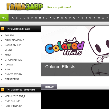
Как это работает?
A
B
C
D
E
F
G
H
I
J
K
L
M
N
O
P
Q
R
S
T
U
V
W
X
Y
Игры по жанрам
ЭКШЕН
ПРИКЛЮЧЕНИЯ
КАЗУАЛЬНЫЕ
ИНДИ
MMO
СПОРТИВНЫЕ
ГОНКИ
Colored Effects
RPG
СИМУЛЯТОРЫ
СТРАТЕГИИ
Видео
Игры по категориям
ИГРЫ 2026 ГОДА
EVE ONLINE
РАСПРОДАЖА