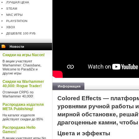
ЛУЧШАЯ ЦЕНА
STEAM
MAC ИГРЫ
PLAYSTATION
XBOX
ДЕШЕВЛЕ 100 РУБ
Новости
Скидки на игры Nacon!
В акции участвуют
Warhammer: Chaosbane,
Welcome to ParadiZe и
другие игры
Скидки на Warhammer
40,000: Rogue Trader!
Информация
Отличная CRPG по
Warhammer 40,000!
Colored Effects — платфо
Распродажа издателя
уровнями ручной работы и
META Publishing!
мирной обстановке, решай
На каталог издателя
действуют скидки до 85%
драгоценные камни, чтобы
Распродажа Hello
Games!
Цвета и эффекты
В акции участвуют игры No