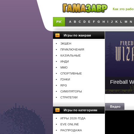
Как это рабо
A
B
C
D
E
F
G
H
I
J
K
L
M
N
Игры по жанрам
ЭКШЕН
ПРИКЛЮЧЕНИЯ
КАЗУАЛЬНЫЕ
ИНДИ
MMO
СПОРТИВНЫЕ
ГОНКИ
Fireball W
RPG
СИМУЛЯТОРЫ
СТРАТЕГИИ
Видео
Игры по категориям
ИГРЫ 2026 ГОДА
EVE ONLINE
РАСПРОДАЖА