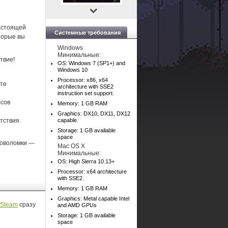
настоящей
Системные требования
оторые вы
Windows
Минимальные:
твие!
OS: Windows 7 (SP1+) and
Windows 10
Processor: x86, x64
йте
architecture with SSE2
instruction set support.
ссов
Memory: 1 GB RAM
Graphics: DX10, DX11, DX12
тствия.
capable.
Storage: 1 GB available
space
ловоломки —
Mac OS X
Минимальные:
OS: High Sierra 10.13+
Processor: x64 architecture
with SSE2.
Memory: 1 GB RAM
Graphics: Metal capable Intel
Steam
сразу
and AMD GPUs
Storage: 1 GB available
space