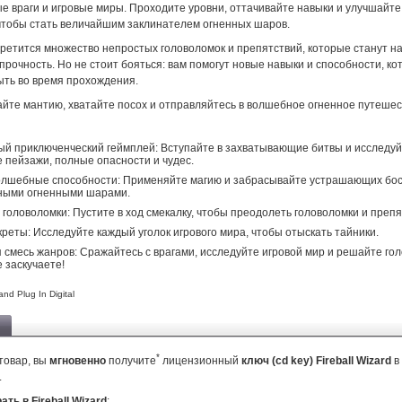
е враги и игровые миры. Проходите уровни, оттачивайте навыки и улучшайте
чтобы стать величайшим заклинателем огненных шаров.
стретится множество непростых головоломок и препятствий, которые станут 
прочность. Но не стоит бояться: вам помогут новые навыки и способности, к
ыть во время прохождения.
айте мантию, хватайте посох и отправляйтесь в волшебное огненное путешес
й приключенческий геймплей: Вступайте в захватывающие битвы и исследу
 пейзажи, полные опасности и чудес.
лшебные способности: Применяйте магию и забрасывайте устрашающих бо
ными огненными шарами.
головоломки: Пустите в ход смекалку, чтобы преодолеть головоломки и препя
креты: Исследуйте каждый уголок игрового мира, чтобы отыскать тайники.
 смесь жанров: Сражайтесь с врагами, исследуйте игровой мир и решайте го
е заскучаете!
nd Plug In Digital
*
товар, вы
мгновенно
получите
лицензионный
ключ (cd key) Fireball Wizard
в
.
ать в Fireball Wizard
: