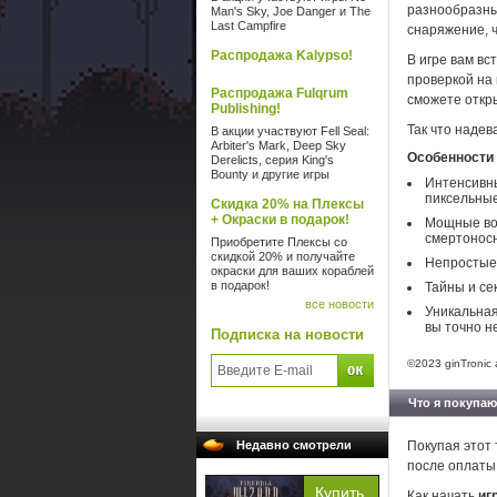
разнообразны
Man's Sky, Joe Danger и The
Last Campfire
снаряжение, 
Распродажа Kalypso!
В игре вам в
проверкой на 
Распродажа Fulqrum
сможете откр
Publishing!
Так что надев
В акции участвуют Fell Seal:
Arbiter's Mark, Deep Sky
Особенности
Derelicts, серия King's
Bounty и другие игры
Интенсивны
пиксельные
Скидка 20% на Плексы
+ Окраски в подарок!
Мощные во
смертонос
Приобретите Плексы со
скидкой 20% и получайте
Непростые 
окраски для ваших кораблей
в подарок!
Тайны и се
все новости
Уникальная
вы точно н
Подписка на новости
©2023 ginTronic a
Что я покупаю
Недавно смотрели
Покупая этот 
после оплаты
Как начать
игр