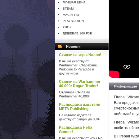
ЛУЧШАЯ ЦЕНА
STEAM
MAC ИГРЫ
PLAYSTATION
XBOX
ДЕШЕВЛЕ 100 РУБ
Новости
Скидки на игры Nacon!
В акции участвуют
Warhammer: Chaosbane,
Welcome to ParadiZe и
другие игры
Скидки на Warhammer
40,000: Rogue Trader!
Информация
Отличная CRPG по
Warhammer 40,000!
Fireball Wiza
Вам предстоит
Распродажа издателя
смертоносным
META Publishing!
побеждайте у
На каталог издателя
действуют скидки до 85%
Fireball Wiza
Распродажа Hello
любителей ре
Games!
В Fireball Wi
В акции участвуют игры No