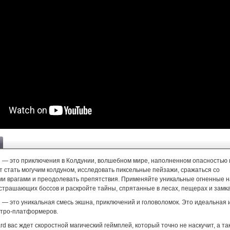
rd — это приключения в Колдунии, волшебном мире, наполненном опасностью 
 стать могучим колдуном, исследовать пиксельные пейзажи, сражаться со
и врагами и преодолевать препятствия. Применяйте уникальные огненные н
страшающих боссов и раскройте тайны, спрятанные в лесах, пещерах и замка
rd — это уникальная смесь экшна, приключений и головоломок. Это идеальная 
тро-платформеров.
zard вас ждет скоростной магический геймплей, который точно не наскучит, а та