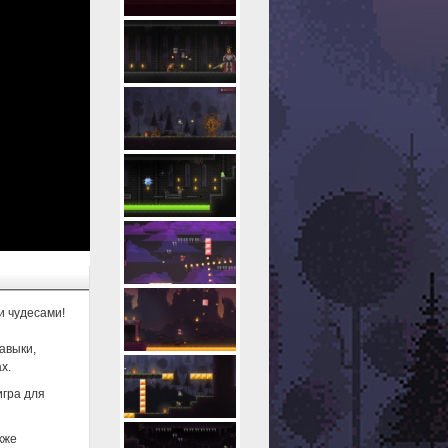
и чудесами!
авыки,
х.
игра для
кже