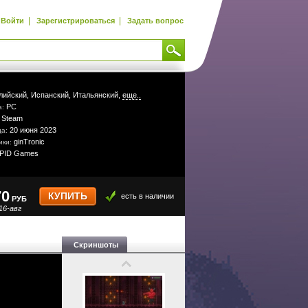
|
|
Войти
Зарегистрироваться
Задать вопрос
лийский,
Испанский,
Итальянский,
еще..
PC
а:
Steam
:
20 июня 2023
да:
ginTronic
ики:
PID Games
70
КУПИТЬ
есть в наличии
РУБ
16-авг
Скриншоты