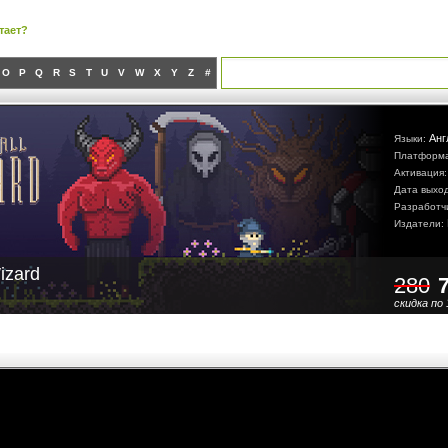
тает?
O
P
Q
R
S
T
U
V
W
X
Y
Z
#
Анг
Языки:
Платформ
Активация
Дата выхо
Разработч
Издатели:
izard
280
скидка по 