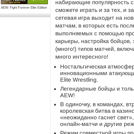
набирающие популярность сп
AEW: Fight Forever Elite Edition
сможете играть и за тех, и 
сетевая игра выходит на но
матчам, в которых есть пос
выполняемых с помощью про
карьеры, настройка бойцов,
(много!) типов матчей, вклю
много интересного!
Ностальгическая атмосфер
инновационными атакующи
Elite Wrestling.
Легендарные бойцы и толь
AEW!
В одиночку, в командах, вт
королевская битва в казин
«неожиданно гаснет свет»
онлайн-матчи и другие ре
Режим совместной игры по 