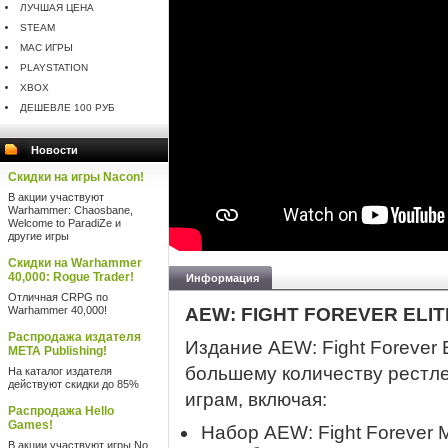
ЛУЧШАЯ ЦЕНА
STEAM
MAC ИГРЫ
PLAYSTATION
XBOX
ДЕШЕВЛЕ 100 РУБ
Новости
Скидки на игры Nacon!
В акции участвуют
Warhammer: Chaosbane,
Welcome to ParadiZe и
другие игры
Скидки на Warhammer
40,000: Rogue Trader!
Информация
Отличная CRPG по
Warhammer 40,000!
AEW: FIGHT FOREVER ELIT
Распродажа издателя
Издание AEW: Fight Forever El
META Publishing!
большему количеству рестл
На каталог издателя
действуют скидки до 85%
играм, включая:
Распродажа Hello
Games!
Набор AEW: Fight Forever M
В акции участвуют игры No