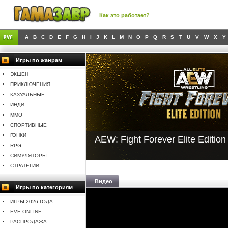
Как это работает?
A
B
C
D
E
F
G
H
I
J
K
L
M
N
O
P
Q
R
S
T
U
V
W
X
Y
Игры по жанрам
ЭКШЕН
ПРИКЛЮЧЕНИЯ
КАЗУАЛЬНЫЕ
ИНДИ
MMO
СПОРТИВНЫЕ
ГОНКИ
AEW: Fight Forever Elite Edition
RPG
СИМУЛЯТОРЫ
СТРАТЕГИИ
Видео
Игры по категориям
ИГРЫ 2026 ГОДА
EVE ONLINE
РАСПРОДАЖА