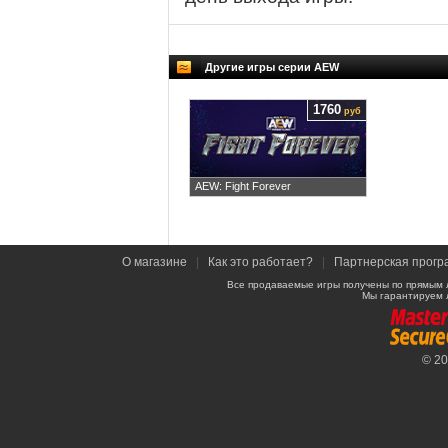
Другие игры серии AEW
1760
руб
AEW: Fight Forever
О магазине
|
Как это работает?
|
Партнерская прогр
Все продаваемые игры получены по прямым 
Мы гарантируем 
© 2