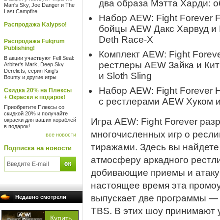
два образа Мэтта Харди:
Man's Sky, Joe Danger и The
Last Campfire
Набор AEW: Fight Forever 
Распродажа Kalypso!
бойцы AEW Дакс Харвуд и 
Deth Race-X
Распродажа Fulqrum
Publishing!
Комплект AEW: Fight Foreve
В акции участвуют Fell Seal:
рестлеры AEW Зайка и Кит
Arbiter's Mark, Deep Sky
Derelicts, серия King's
и Sloth Sling
Bounty и другие игры
Набор AEW: Fight Forever 
Скидка 20% на Плексы
+ Окраски в подарок!
с рестлерами AEW Хуком 
Приобретите Плексы со
скидкой 20% и получайте
Игра AEW: Fight Forever раз
окраски для ваших кораблей
в подарок!
многочисленных игр о ресл
все новости
тиражами. Здесь вы найдете
Подписка на новости
атмосферу аркадного рестли
добивающие приемы и атакующ
настоящее время эта промо
выпускает две программы —
Недавно смотрели
TBS. В этих шоу принимают 