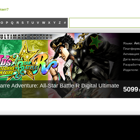
тает?
O
P
Q
R
S
T
U
V
W
X
Y
Z
#
Анг
Языки:
Платформ
Активация
Дата выхо
Разработч
Издатели:
arre Adventure: All-Star Battle R Digital Ultimate
5099