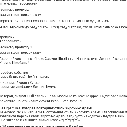
йте новых персонажей!
езонному пропуску
доступ к доп. персонажам
первого появления Рохана Кишибе - Станьте стильным художником!
«Отец Мухаммеда Абдуллы?» - Отец Абдулы?? Да, это я! Эксклюзив сезонного
ропуск 2
3 персонажей.
езонному пропуску 2
доступ к доп. персонажам
Джорно Джованны в образе Харуно Шиобаны - Начните путь Джорно Джованн
Харуно Шиобаны!
 особого события
юмов (5 цветов) The Animation.
униформа Джолин Куджо
тюремную униформу Джолин Куджо.
е герои, визуальный стиль и незабываемые крылатые фразы ждут вас в ново
Adventure! JoJo's Bizarre Adventure: All-Star Battle R!
ая графика, которая повторяет стиль Хирохико Араки
rre Adventure: All-Star Battle R сохраняет стиль Хирохико Араки. Классическая 
правляйте персонажами Хирохико Араки так, будто находитесь внутри манги,
нно читаете и слышите знаменитое «ゴゴゴゴゴ».
е 50 персонажами из всех томов манги о ДжоДжо