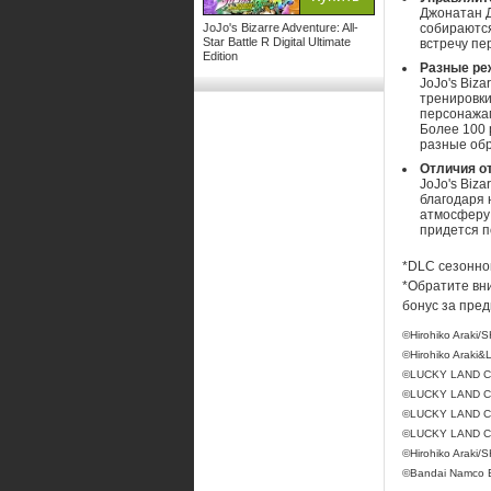
Джонатан Д
JoJo's Bizarre Adventure: All-
собираются
Star Battle R Digital Ultimate
встречу пе
Edition
Разные ре
JoJo's Biza
тренировки
персонажам
Более 100 
разные обр
Отличия от
JoJo's Biza
благодаря 
атмосферу 
придется по
*DLC сезонно
*Обратите вн
бонус за пред
©Hirohiko Araki/
©Hirohiko Arak
©LUCKY LAND CO
©LUCKY LAND CO
©LUCKY LAND CO
©LUCKY LAND 
©Hirohiko Araki
©Bandai Namco E