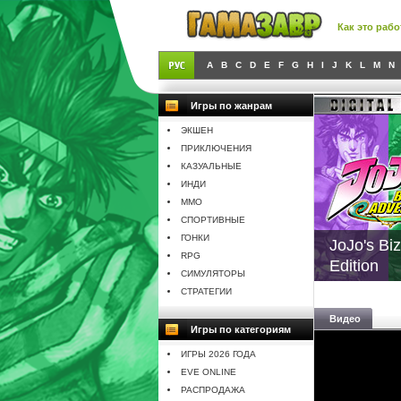
Как это рабо
A
B
C
D
E
F
G
H
I
J
K
L
M
N
Игры по жанрам
ЭКШЕН
ПРИКЛЮЧЕНИЯ
КАЗУАЛЬНЫЕ
ИНДИ
MMO
СПОРТИВНЫЕ
ГОНКИ
JoJo's Biz
RPG
Edition
СИМУЛЯТОРЫ
СТРАТЕГИИ
Видео
Игры по категориям
ИГРЫ 2026 ГОДА
EVE ONLINE
РАСПРОДАЖА