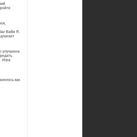
ний
тройте
нок,
r Battle R.
едлагает
 но улучшена
ередать
. Игра
анялось как