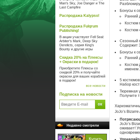
Man's Sky, Joe Danger и The
Разблокиру
Last Campfire
Бонусы к с
Распродажа Kalypso!
Ранний 
Костюм 
Распродажа Fulqrum
Костюм 
Publishing!
В акции участвуют Fell Seal:
Сезонный п
Arbiter's Mark, Deep Sky
Derelicts, серия King's
Содержит 
Bounty и другие игры
Бонусы к с
Скидка 20% на Плексы
Ранний 
+ Окраски в подарок!
Костюм 
Приобретите Плексы со
именем 
скидкой 20% и получайте
окраски для ваших кораблей
5 костюмов
в подарок!
Набор кост
все новости
Тюремная 
Подписка на новости
Получите 
Харизматичны
JoJo’s Bizarre 
Потрясающ
JoJo’s Biza
Недавно смотрели
оживает! У
одновреме
Управляйт