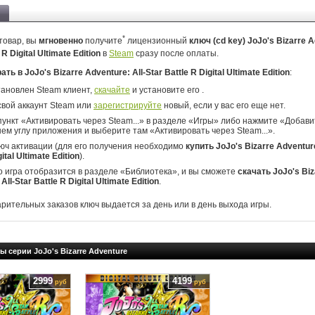
*
товар, вы
мгновенно
получите
лицензионный
ключ (cd key) JoJo's Bizarre 
e R Digital Ultimate Edition
в
Steam
сразу после оплаты.
ать в JoJo's Bizarre Adventure: All-Star Battle R Digital Ultimate Edition
:
тановлен Steam клиент,
скачайте
и установите его .
свой аккаунт Steam или
зарегистрируйте
новый, если у вас его еще нет.
ункт «Активировать через Steam...» в разделе «Игры» либо нажмите «Добавит
ем углу приложения и выберите там «Активировать через Steam...».
юч активации (для его получения необходимо
купить JoJo's Bizarre Adventure
ital Ultimate Edition
).
о игра отобразится в разделе «Библиотека», и вы сможете
скачать JoJo's Biz
All-Star Battle R Digital Ultimate Edition
.
арительных заказов ключ выдается за день или в день выхода игры.
ы серии JoJo's Bizarre Adventure
2999
4199
руб
руб