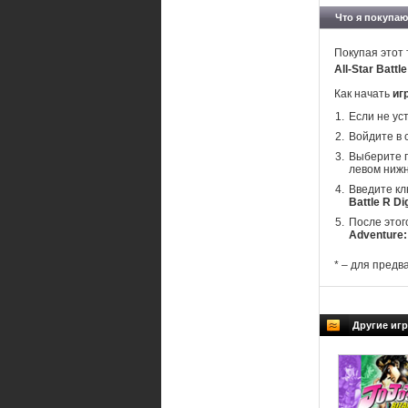
Что я покупаю
Покупая этот 
All-Star Battl
Как начать
игр
Если не ус
Войдите в 
Выберите п
левом нижн
Введите кл
Battle R Dig
После этог
Adventure: 
* – для предв
Другие игр