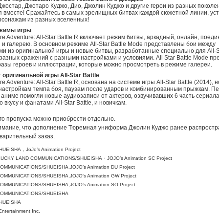
жостар, Джотаро Куджо, Дио, Джолин Куджо и другие герои из разных поколе
 вместе! Сражайтесь в самых зрелищных битвах каждой сюжетной линии, ус
рсонажам из разных вселенных!
жимы игры
rre Adventure: All-Star Battle R включает режим битвы, аркадный, онлайн, поеди
 и галерею. В основном режиме All-Star Battle Mode представлены бои между
и из оригинальной игры и новые битвы, разработанные специально для All-Sta
разных сражений с разными настройками и условиями. All Star Battle Mode пр
азы героев и иллюстрации, которые можно просмотреть в режиме галереи.
 оригинальной игры All-Star Battle
rre Adventure: All-Star Battle R, основана на системе игры All-Star Battle (2014),
настройкам темпа боя, паузам после ударов и комбинированным прыжкам. П
аниме помогли новые аудиозаписи от актеров, озвучивавших 6 часть сериала
 вкусу и фанатами All-Star Battle, и новичкам.
го пропуска можно приобрести отдельно.
имание, что дополнение Тюремная униформа Джолин Куджо ранее распростр
варительный заказ.
SHUEISHA，JoJo’s Animation Project
i&LUCKY LAND COMMUNICATIONS/SHUEISHA・JOJO’s Animation SC Project
MMUNICATIONS/SHUEISHA,JOJO’s Animation DU Project
MMUNICATIONS/SHUEISHA,JOJO's Animation GW Project
MMUNICATIONS/SHUEISHA,JOJO's Animation SO Project
COMMUNICATIONS/SHUEISHA
/SHUEISHA
ntertainment Inc.