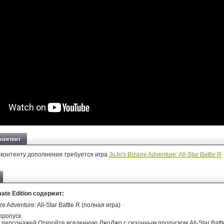
контент
 контенту дополнения требуется игра
JoJo's Bizarre Adventure: All-Star Battle R
ate Edition содержит:
re Adventure: All-Star Battle R (полная игра)
пропуск
 персонажей Откройте вселенную ДжоДжо с сезонным пропуском All-Star Battl