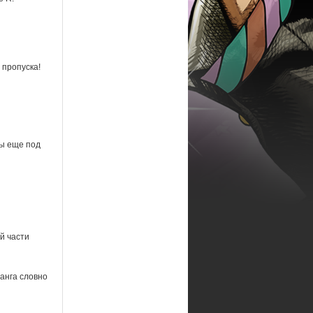
 пропуска!
ы еще под
й части
манга словно