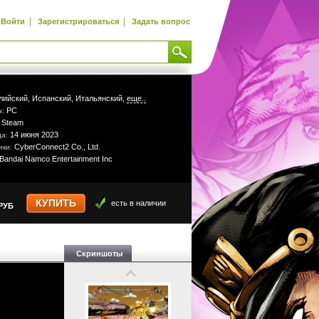
|
|
Войти
Зарегистрироваться
Задать вопрос
лийский,
Испанский,
Итальянский,
еще..
PC
а:
Steam
:
14 июня 2023
да:
CyberConnect2 Co., Ltd.
ики:
Bandai Namco Entertainment Inc
КУПИТЬ
есть в наличии
РУБ
Скриншоты