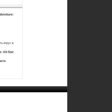
Adventure:
ь игру» в
: All-Star
arre