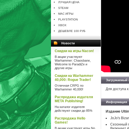
ЛУЧШАЯ ЦЕНА
STEAM
MAC ИГРЫ
PLAYSTATION
XBOX
ДЕШЕВЛЕ 100 РУБ
Новости
Скидки на игры Nacon!
В акции участвуют
Warhammer: Chaosbane,
Welcome to ParadiZe и
другие игры
Скидки на Warhammer
40,000: Rogue Trader!
Загружаемый 
Отличная CRPG по
Для доступа к
Warhammer 40,000!
Распродажа издателя
META Publishing!
Информация
На каталог издателя
действуют скидки до 85%
Издание Ultim
JoJo's Bizar
Распродажа Hello
Games!
Сезонный 
В акции участвуют игры No
Включает 4