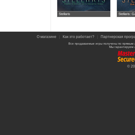
Stellaris
Stellaris: G
О магазине
|
Как это работает?
|
Партнерская прогр
Все продаваемые игры получены по прямым 
Мы гарантируем 
© 2