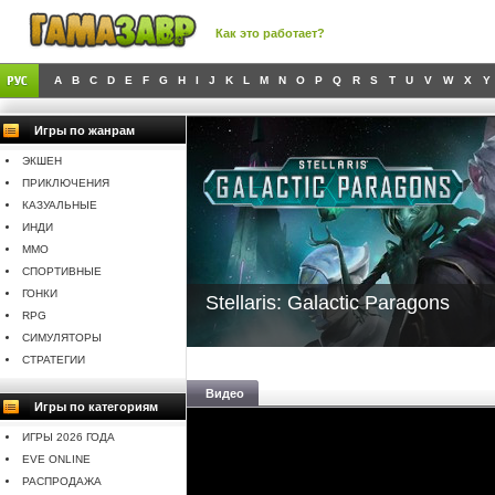
Как это работает?
A
B
C
D
E
F
G
H
I
J
K
L
M
N
O
P
Q
R
S
T
U
V
W
X
Y
Игры по жанрам
ЭКШЕН
ПРИКЛЮЧЕНИЯ
КАЗУАЛЬНЫЕ
ИНДИ
MMO
СПОРТИВНЫЕ
ГОНКИ
Stellaris: Galactic Paragons
RPG
СИМУЛЯТОРЫ
СТРАТЕГИИ
Видео
Игры по категориям
ИГРЫ 2026 ГОДА
EVE ONLINE
РАСПРОДАЖА