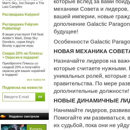
которые вслед за вами пойд
Man's Sky, Joe Danger и The
Last Campfire
механики Совета и лидеров,
Распродажа Kalypso!
вашей империи, новые гражд
дополнение Galactic Parago
Распродажа Fulqrum
Publishing!
будущее!
В акции участвуют Fell Seal:
Arbiter's Mark, Deep Sky
Особенности Galactic Parago
Derelicts, серия King's
Bounty и другие игры
НОВАЯ МЕХАНИКА СОВЕТ
Скидка 20% на Плексы
+ Окраски в подарок!
Назначайте лидеров на важн
Приобретите Плексы со
скидкой 20% и получайте
которые считаете нужными. 
окраски для ваших кораблей
в подарок!
уникальных ролей, которые 
все новости
правительства. По мере раз
Подписка на новости
дополнительные должности!
НОВЫЕ ДИНАМИЧНЫЕ ЛИ
Нанимайте лидеров, развива
Недавно смотрели
Помогайте им развиваться, в
их судьбой, пока они не уйду