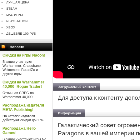
ЛУЧШАЯ ЦЕНА
STEAM
MAC ИГРЫ
PLAYSTATION
XBOX
ДЕШЕВЛЕ 100 РУБ
Новости
Скидки на игры Nacon!
В акции участвуют
Warhammer: Chaosbane,
Welcome to ParadiZe и
другие игры
Скидки на Warhammer
40,000: Rogue Trader!
Загружаемый контент
Отличная CRPG по
Для доступа к контенту доп
Warhammer 40,000!
Распродажа издателя
META Publishing!
Информация
На каталог издателя
действуют скидки до 85%
Галактический совет огромен
Распродажа Hello
Paragons в вашей империи п
Games!
В акции участвуют игры No