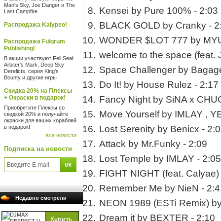
Man's Sky, Joe Danger и The
Kensei by Pure 100% - 2:03
Last Campfire
BLACK GOLD by Cranky - 2
Распродажа Kalypso!
WONDER $LOT 777 by MYUK
Распродажа Fulqrum
Publishing!
welcome to the space (feat. 
В акции участвуют Fell Seal:
Arbiter's Mark, Deep Sky
Space Challenger by Bagage
Derelicts, серия King's
Bounty и другие игры
Do It! by House Rulez - 2:17
Скидка 20% на Плексы
+ Окраски в подарок!
Fancy Night by SiNA x CHUC
Приобретите Плексы со
Move Yourself by IMLAY , Y
скидкой 20% и получайте
окраски для ваших кораблей
в подарок!
Lost Serenity by Benicx - 2:
все новости
Attack by Mr.Funky - 2:09
Подписка на новости
Lost Temple by IMLAY - 2:05
FIGHT NIGHT (feat. Calyae) 
Remember Me by NieN - 2:4
Недавно смотрели
NEON 1989 (ESTi Remix) by
Dream it by BEXTER - 2:10