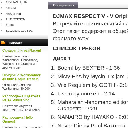
ЛУЧШАЯ ЦЕНА
Информация
STEAM
MAC ИГРЫ
DJMAX RESPECT V - V Origi
PLAYSTATION
Встречайте оригинальный 
XBOX
Этот пакет содержит в обще
ДЕШЕВЛЕ 100 РУБ
формате Wav.
Новости
СПИСОК ТРЕКОВ
Скидки на игры Nacon!
В акции участвуют
Диск 1
Warhammer: Chaosbane,
Welcome to ParadiZe и
Boom! by BEXTER - 1:36
другие игры
Скидки на Warhammer
Misty Er'A by Mycin.T x jam-
40,000: Rogue Trader!
Vile Requiem by GOTH - 2:1
Отличная CRPG по
Warhammer 40,000!
Lisrim by onoken - 2:14
Распродажа издателя
META Publishing!
Maharajah -fenomeno edition
На каталог издателя
Orchestra - 2:29
действуют скидки до 85%
NANAIRO by HAYAKO - 2:0
Распродажа Hello
Games!
Never Die by Paul Bazooka -
В акции участвуют игры No