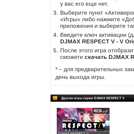
у вас его еще нет.
Выберите пункт «Активиров
«Игры» либо нажмите «Доб
приложения и выберите там
Введите ключ активации (
DJMAX RESPECT V - V Orig
После этого игра отобрази
сможете
скачать DJMAX RE
* – для предварительных зак
день выхода игры.
Другие игры серии DJMAX RESPECT V
4036
руб
DJMAX RESPECT V