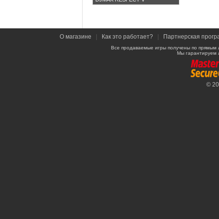
О магазине
|
Как это работает?
|
Партнерская прогр
Все продаваемые игры получены по прямым 
Мы гарантируем 
© 2