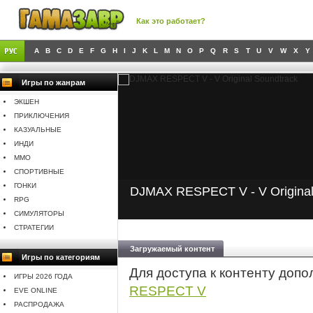
Как это работает?
A
B
C
D
E
F
G
H
I
J
K
L
M
N
O
P
Q
R
S
T
U
V
W
X
Y
Игры по жанрам
ЭКШЕН
ПРИКЛЮЧЕНИЯ
КАЗУАЛЬНЫЕ
ИНДИ
MMO
СПОРТИВНЫЕ
ГОНКИ
DJMAX RESPECT V - V Original
RPG
СИМУЛЯТОРЫ
СТРАТЕГИИ
Загружаемый контент
Игры по категориям
Для доступа к контенту доп
ИГРЫ 2026 ГОДА
RESPECT V
EVE ONLINE
РАСПРОДАЖА