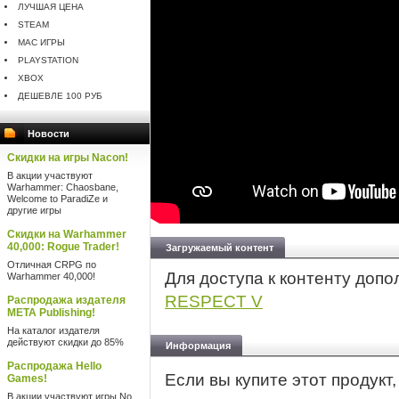
ЛУЧШАЯ ЦЕНА
STEAM
MAC ИГРЫ
PLAYSTATION
XBOX
ДЕШЕВЛЕ 100 РУБ
Новости
Скидки на игры Nacon!
В акции участвуют
Warhammer: Chaosbane,
Welcome to ParadiZe и
другие игры
Скидки на Warhammer
40,000: Rogue Trader!
Загружаемый контент
Отличная CRPG по
Для доступа к контенту доп
Warhammer 40,000!
RESPECT V
Распродажа издателя
META Publishing!
На каталог издателя
действуют скидки до 85%
Информация
Распродажа Hello
Если вы купите этот продукт
Games!
В акции участвуют игры No