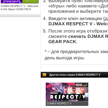
Выберите пункт «Активиров
«Игры» либо нажмите «Доб
DJMAX RESPECT V - Welcome
to the Space GEAR PACK
приложения и выберите там
Введите ключ активации (
DJMAX RESPECT V - Welc
После этого игра отобрази
сможете
скачать DJMAX R
GEAR PACK
.
* – для предварительных зак
день выхода игры.
Другие игры серии DJMAX RESPECT V
4048
руб
DJMAX RESPECT V