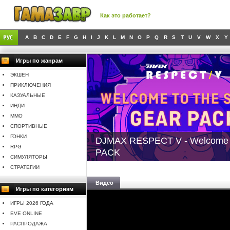
Как это работает?
A
B
C
D
E
F
G
H
I
J
K
L
M
N
O
P
Q
R
S
T
U
V
W
X
Y
Игры по жанрам
ЭКШЕН
ПРИКЛЮЧЕНИЯ
КАЗУАЛЬНЫЕ
ИНДИ
MMO
СПОРТИВНЫЕ
ГОНКИ
DJMAX RESPECT V - Welcome 
RPG
PACK
СИМУЛЯТОРЫ
СТРАТЕГИИ
Видео
Игры по категориям
ИГРЫ 2026 ГОДА
EVE ONLINE
РАСПРОДАЖА