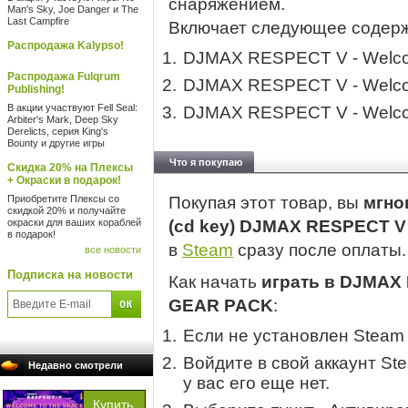
снаряжением.
Man's Sky, Joe Danger и The
Last Campfire
Включает следующее содер
Распродажа Kalypso!
DJMAX RESPECT V - Welcom
Распродажа Fulqrum
DJMAX RESPECT V - Welcom
Publishing!
В акции участвуют Fell Seal:
DJMAX RESPECT V - Welcom
Arbiter's Mark, Deep Sky
Derelicts, серия King's
Bounty и другие игры
Что я покупаю
Скидка 20% на Плексы
+ Окраски в подарок!
Приобретите Плексы со
Покупая этот товар, вы
мгно
скидкой 20% и получайте
окраски для ваших кораблей
(cd key) DJMAX RESPECT V
в подарок!
в
Steam
сразу после оплаты.
все новости
Подписка на новости
Как начать
играть в DJMAX 
GEAR PACK
:
Если не установлен Steam
Войдите в свой аккаунт St
Недавно смотрели
у вас его еще нет.