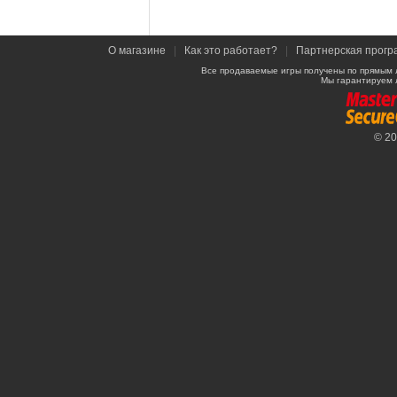
О магазине
|
Как это работает?
|
Партнерская прогр
Все продаваемые игры получены по прямым 
Мы гарантируем 
© 2