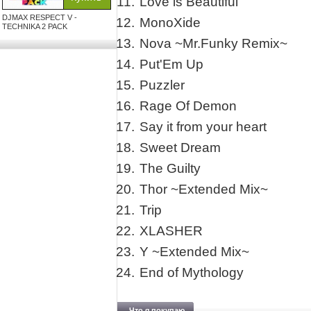
Love is Beautiful
DJMAX RESPECT V -
MonoXide
TECHNIKA 2 PACK
Nova ~Mr.Funky Remix~
Put'Em Up
Puzzler
Rage Of Demon
Say it from your heart
Sweet Dream
The Guilty
Thor ~Extended Mix~
Trip
XLASHER
Y ~Extended Mix~
End of Mythology
Что я покупаю