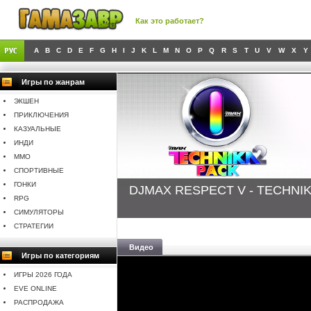
Как это работает?
A
B
C
D
E
F
G
H
I
J
K
L
M
N
O
P
Q
R
S
T
U
V
W
X
Y
Игры по жанрам
ЭКШЕН
ПРИКЛЮЧЕНИЯ
КАЗУАЛЬНЫЕ
ИНДИ
MMO
СПОРТИВНЫЕ
ГОНКИ
DJMAX RESPECT V - TECHNIK
RPG
СИМУЛЯТОРЫ
СТРАТЕГИИ
Видео
Игры по категориям
ИГРЫ 2026 ГОДА
EVE ONLINE
РАСПРОДАЖА