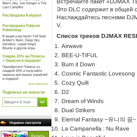
Встречайте пакет «DJMAX T
Man's Sky, Joe Danger и The
Last Campfire
Это DLC содержит в общей с
Распродажа Kalypso!
Наслаждайтесь песнями D
V.
Распродажа Fulqrum
Publishing!
Список треков DJMAX RES
В акции участвуют Fell Seal:
Arbiter's Mark, Deep Sky
Derelicts, серия King's
Airwave
Bounty и другие игры
BEE-U-TIFUL
Скидка 20% на Плексы
+ Окраски в подарок!
Burn it Down
Приобретите Плексы со
скидкой 20% и получайте
Cosmic Fantastic Lovesong
окраски для ваших кораблей
в подарок!
Cozy Quilt
все новости
D2
Подписка на новости
Dream of Winds
Dual Strikers
Eternal Fantasy ~유니의 꿈~
Недавно смотрели
La Campanella : Nu Rave