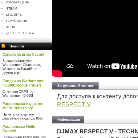
ЛУЧШАЯ ЦЕНА
STEAM
MAC ИГРЫ
PLAYSTATION
XBOX
ДЕШЕВЛЕ 100 РУБ
Новости
Скидки на игры Nacon!
В акции участвуют
Warhammer: Chaosbane,
Welcome to ParadiZe и
другие игры
Скидки на Warhammer
40,000: Rogue Trader!
Загружаемый контент
Отличная CRPG по
Для доступа к контенту доп
Warhammer 40,000!
RESPECT V
Распродажа издателя
META Publishing!
На каталог издателя
действуют скидки до 85%
Информация
Распродажа Hello
DJMAX RESPECT V - TECHN
Games!
В акции участвуют игры No