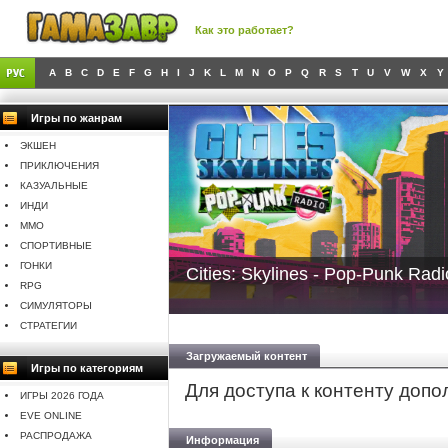
Как это работает?
A
B
C
D
E
F
G
H
I
J
K
L
M
N
O
P
Q
R
S
T
U
V
W
X
Y
Игры по жанрам
ЭКШЕН
ПРИКЛЮЧЕНИЯ
КАЗУАЛЬНЫЕ
ИНДИ
MMO
СПОРТИВНЫЕ
ГОНКИ
Cities: Skylines - Pop-Punk Radi
RPG
СИМУЛЯТОРЫ
СТРАТЕГИИ
Загружаемый контент
Игры по категориям
Для доступа к контенту доп
ИГРЫ 2026 ГОДА
EVE ONLINE
РАСПРОДАЖА
Информация