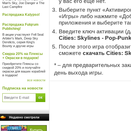
у вас его еще нет.
Man's Sky, Joe Danger и The
Last Campfire
Выберите пункт «Активиров
Распродажа Kalypso!
«Игры» либо нажмите «Доб
приложения и выберите там
Распродажа Fulqrum
Publishing!
Введите ключ активации (
В акции участвуют Fell Seal:
Cities: Skylines - Pop-Pun
Arbiter's Mark, Deep Sky
Derelicts, серия King's
После этого игра отобрази
Bounty и другие игры
сможете
скачать Cities: S
Скидка 20% на Плексы
+ Окраски в подарок!
Приобретите Плексы со
* – для предварительных зак
скидкой 20% и получайте
окраски для ваших кораблей
день выхода игры.
в подарок!
все новости
Подписка на новости
Недавно смотрели