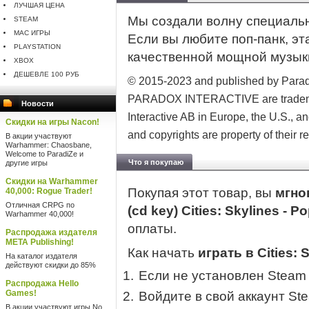
ЛУЧШАЯ ЦЕНА
Мы создали волну специальн
STEAM
MAC ИГРЫ
Если вы любите поп-панк, эт
PLAYSTATION
качественной мощной музыки
XBOX
ДЕШЕВЛЕ 100 РУБ
© 2015-2023 and published by Parad
PARADOX INTERACTIVE are trademark
Новости
Interactive AB in Europe, the U.S., an
Скидки на игры Nacon!
and copyrights are property of their 
В акции участвуют
Warhammer: Chaosbane,
Welcome to ParadiZe и
Что я покупаю
другие игры
Скидки на Warhammer
Покупая этот товар, вы
мгно
40,000: Rogue Trader!
Отличная CRPG по
(cd key) Cities: Skylines - 
Warhammer 40,000!
оплаты.
Распродажа издателя
META Publishing!
Как начать
играть в Cities: 
На каталог издателя
действуют скидки до 85%
Если не установлен Steam
Распродажа Hello
Games!
Войдите в свой аккаунт St
В акции участвуют игры No