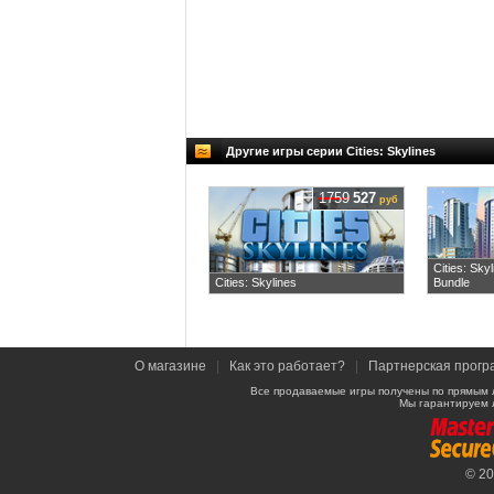
Другие игры серии Cities: Skylines
1759
527
руб
Cities: Sky
Cities: Skylines
Bundle
О магазине
|
Как это работает?
|
Партнерская прогр
Все продаваемые игры получены по прямым 
Мы гарантируем 
© 2