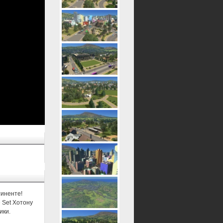
тиненте!
 Set Хотону
ики.