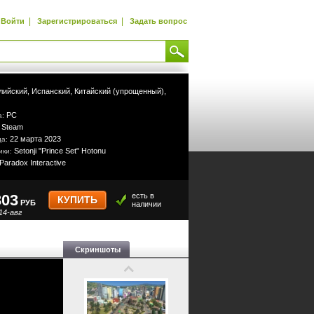
|
|
Войти
Зарегистрироваться
Задать вопрос
лийский,
Испанский,
Китайский (упрощенный),
PC
а:
Steam
:
22 марта 2023
да:
Setonji "Prince Set" Hotonu
ики:
Paradox Interactive
303
есть в
КУПИТЬ
РУБ
наличии
14-авг
Скриншоты