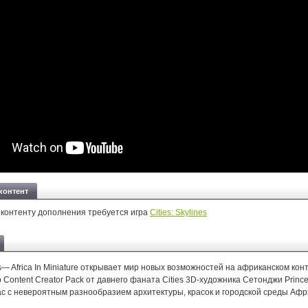
контент
 контенту дополнения требуется игра
Cities: Skylines
nes— Africa In Miniature открывает мир новых возможностей на африканском кон
Content Creator Pack от давнего фаната Cities 3D-художника Сетонджи Prince
ас с невероятным разнообразием архитектуры, красок и городской среды Афр