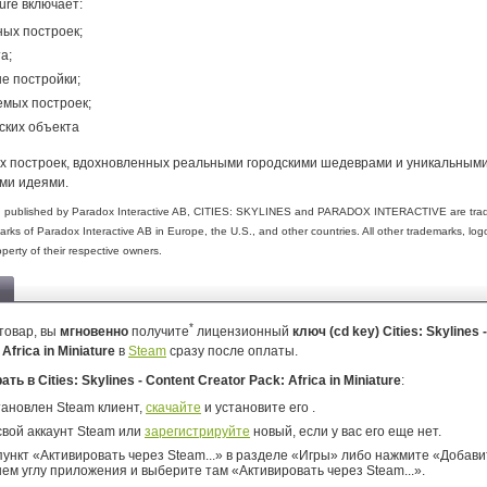
ature включает:
ных построек;
а;
е постройки;
мых построек;
ских объекта
ых построек, вдохновленных реальными городскими шедеврами и уникальным
ми идеями.
 published by Paradox Interactive AB, CITIES: SKYLINES and PARADOX INTERACTIVE are tra
arks of Paradox Interactive AB in Europe, the U.S., and other countries. All other trademarks, lo
operty of their respective owners.
*
товар, вы
мгновенно
получите
лицензионный
ключ (cd key) Cities: Skylines 
Africa in Miniature
в
Steam
сразу после оплаты.
ать в Cities: Skylines - Content Creator Pack: Africa in Miniature
:
тановлен Steam клиент,
скачайте
и установите его .
свой аккаунт Steam или
зарегистрируйте
новый, если у вас его еще нет.
ункт «Активировать через Steam...» в разделе «Игры» либо нажмите «Добавит
ем углу приложения и выберите там «Активировать через Steam...».