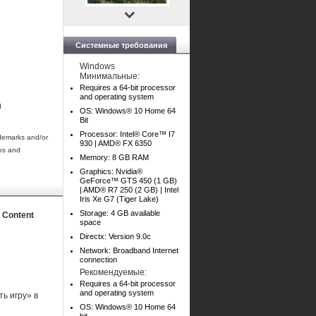
Системные требования
Windows
Минимальные:
Requires a 64-bit processor
and operating system
и
OS: Windows® 10 Home 64
Bit
Processor: Intel® Core™ I7
demarks and/or
930 | AMD® FX 6350
gos and
Memory: 8 GB RAM
Graphics: Nvidia®
GeForce™ GTS 450 (1 GB)
| AMD® R7 250 (2 GB) | Intel
Iris Xe G7 (Tiger Lake)
Storage: 4 GB available
- Content
space
Directx: Version 9.0c
Network: Broadband Internet
connection
Рекомендуемые:
Requires a 64-bit processor
and operating system
ь игру» в
OS: Windows® 10 Home 64