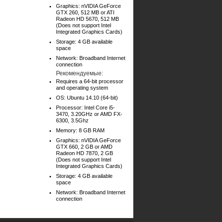
Graphics: nVIDIA GeForce
GTX 260, 512 MB or ATI
Radeon HD 5670, 512 MB
(Does not support Intel
Integrated Graphics Cards)
Storage: 4 GB available
space
Network: Broadband Internet
connection
Рекомендуемые:
Requires a 64-bit processor
and operating system
OS: Ubuntu 14.10 (64-bit)
Processor: Intel Core i5-
3470, 3.20GHz or AMD FX-
6300, 3.5Ghz
Memory: 8 GB RAM
Graphics: nVIDIA GeForce
GTX 660, 2 GB or AMD
Radeon HD 7870, 2 GB
(Does not support Intel
Integrated Graphics Cards)
Storage: 4 GB available
space
Network: Broadband Internet
connection