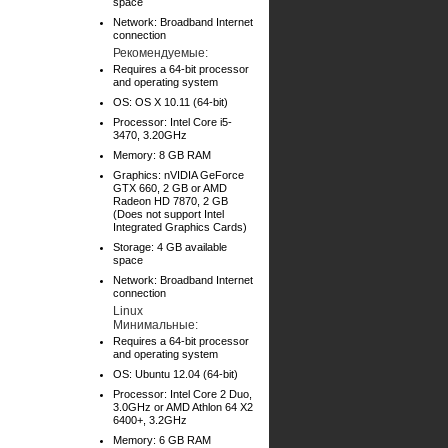
space
Network: Broadband Internet
connection
Рекомендуемые:
Requires a 64-bit processor
and operating system
OS: OS X 10.11 (64-bit)
Processor: Intel Core i5-
3470, 3.20GHz
Memory: 8 GB RAM
Graphics: nVIDIA GeForce
GTX 660, 2 GB or AMD
Radeon HD 7870, 2 GB
(Does not support Intel
Integrated Graphics Cards)
Storage: 4 GB available
space
Network: Broadband Internet
connection
Linux
Минимальные:
Requires a 64-bit processor
and operating system
OS: Ubuntu 12.04 (64-bit)
Processor: Intel Core 2 Duo,
3.0GHz or AMD Athlon 64 X2
6400+, 3.2GHz
Memory: 6 GB RAM