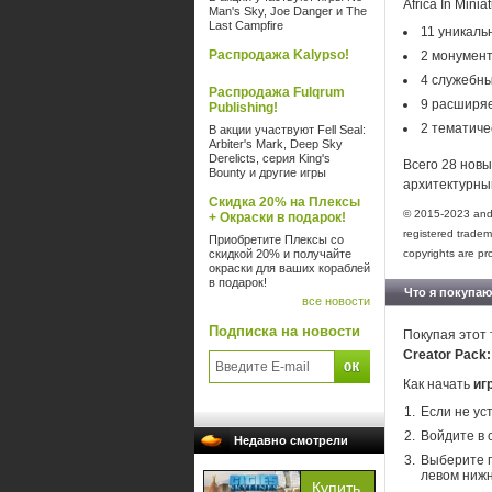
Africa In Mini
Man's Sky, Joe Danger и The
Last Campfire
11 уникаль
Распродажа Kalypso!
2 монумент
4 служебны
Распродажа Fulqrum
9 расширяе
Publishing!
2 тематиче
В акции участвуют Fell Seal:
Arbiter's Mark, Deep Sky
Derelicts, серия King's
Всего 28 нов
Bounty и другие игры
архитектурны
Скидка 20% на Плексы
© 2015-2023 and
+ Окраски в подарок!
registered tradem
Приобретите Плексы со
скидкой 20% и получайте
copyrights are pr
окраски для ваших кораблей
в подарок!
Что я покупаю
все новости
Подписка на новости
Покупая этот 
Creator Pack: 
Как начать
игр
Если не ус
Войдите в 
Недавно смотрели
Выберите п
левом нижн