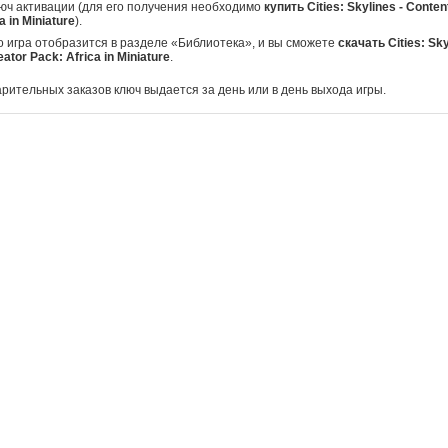
юч активации (для его получения необходимо
купить Cities: Skylines - Conten
a in Miniature
).
о игра отобразится в разделе «Библиотека», и вы сможете
скачать Cities: Sky
ator Pack: Africa in Miniature
.
арительных заказов ключ выдается за день или в день выхода игры.