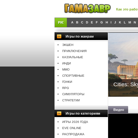
Как это рабо
A
B
C
D
E
F
G
H
I
J
K
L
M
N
Игры по жанрам
ЭКШЕН
ПРИКЛЮЧЕНИЯ
КАЗУАЛЬНЫЕ
ИНДИ
MMO
СПОРТИВНЫЕ
ГОНКИ
Cities: Sk
RPG
СИМУЛЯТОРЫ
СТРАТЕГИИ
Видео
Игры по категориям
ИГРЫ 2026 ГОДА
EVE ONLINE
РАСПРОДАЖА