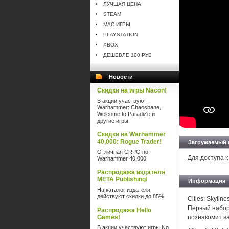
ЛУЧШАЯ ЦЕНА
STEAM
MAC ИГРЫ
PLAYSTATION
XBOX
ДЕШЕВЛЕ 100 РУБ
Новости
Скидки на игры Nacon!
В акции участвуют
Warhammer: Chaosbane,
Welcome to ParadiZe и
другие игры
Скидки на Warhammer
40,000: Rogue Trader!
Загружаемый 
Отличная CRPG по
Для доступа к
Warhammer 40,000!
Распродажа издателя
META Publishing!
Информация
На каталог издателя
действуют скидки до 85%
Cities: Skyli
Первый набор 
Распродажа Hello
Games!
познакомит в
В акции участвуют игры No