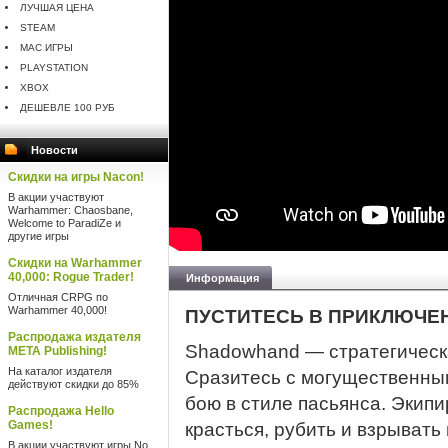
ЛУЧШАЯ ЦЕНА
STEAM
MAC ИГРЫ
PLAYSTATION
XBOX
ДЕШЕВЛЕ 100 РУБ
Новости
Скидки на игры Nacon!
В акции участвуют
Warhammer: Chaosbane,
Welcome to ParadiZe и
другие игры
Скидки на Warhammer
40,000: Rogue Trader!
Информация
Отличная CRPG по
Warhammer 40,000!
ПУСТИТЕСЬ В ПРИКЛЮЧЕ
Распродажа издателя
Shadowhand — стратегическа
META Publishing!
На каталог издателя
Сразитесь с могущественны
действуют скидки до 85%
бою в стиле пасьянса. Экип
Распродажа Hello
Games!
красться, рубить и взрывать 
В акции участвуют игры No