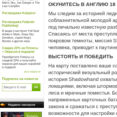
Man's Sky, Joe Danger и The
ОКУНИТЕСЬ В АНГЛИЮ 18
Last Campfire
Мы следим за историей леди
Распродажа Kalypso!
соблазнительной молодой ар
Распродажа Fulqrum
Publishing!
под печально известную раз
В акции участвуют Fell Seal:
Спасаясь от места преступл
Arbiter's Mark, Deep Sky
Derelicts, серия King's
покровом темноты, миссия S
Bounty и другие игры
человека, приводит к паутин
Скидка 20% на Плексы
+ Окраски в подарок!
ВЫСТОЯТЬ И ПОБЕДИТЬ
Приобретите Плексы со
скидкой 20% и получайте
окраски для ваших кораблей
На карту поставлено ваше с
в подарок!
исторический визуальный ро
все новости
история Shadowhand охваты
Подписка на новости
локациями, включая штормо
леса и мрачные поместья. Б
напряженных карточных бата
Недавно смотрели
закона и сражаться с престу
возможности для настройки 