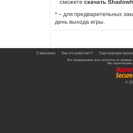
сможете
скачать Shadowh
* – для предварительных зак
день выхода игры.
О магазине
|
Как это работает?
|
Партнерская прогр
Все продаваемые игры получены по прямым 
Мы гарантируем 
© 2