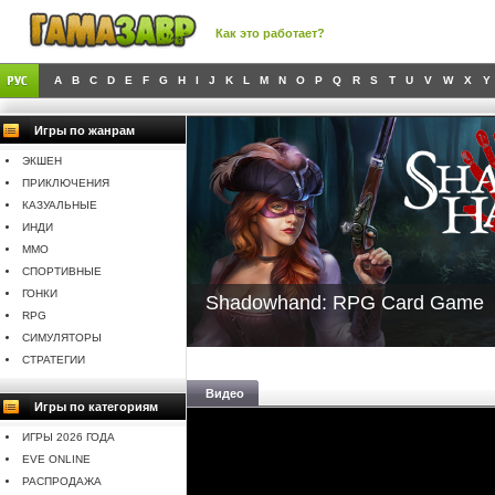
Как это работает?
A
B
C
D
E
F
G
H
I
J
K
L
M
N
O
P
Q
R
S
T
U
V
W
X
Y
Игры по жанрам
ЭКШЕН
ПРИКЛЮЧЕНИЯ
КАЗУАЛЬНЫЕ
ИНДИ
MMO
СПОРТИВНЫЕ
ГОНКИ
Shadowhand: RPG Card Game
RPG
СИМУЛЯТОРЫ
СТРАТЕГИИ
Видео
Игры по категориям
ИГРЫ 2026 ГОДА
EVE ONLINE
РАСПРОДАЖА