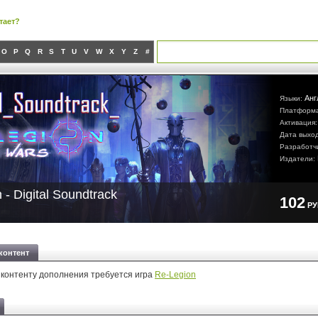
тает?
O
P
Q
R
S
T
U
V
W
X
Y
Z
#
Анг
Языки:
Платформ
Активация
Дата выхо
Разработч
Издатели:
 - Digital Soundtrack
102
Р
контент
 контенту дополнения требуется игра
Re-Legion