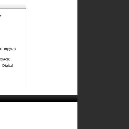
al
ь игру» в
dtrack
).
 Digital