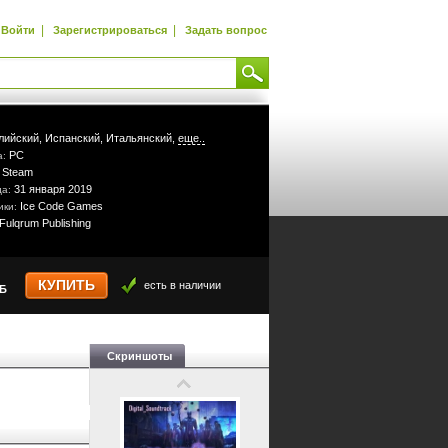
|
|
Войти
Зарегистрироваться
Задать вопрос
лийский,
Испанский,
Итальянский,
еще..
PC
а:
Steam
:
31 января 2019
да:
Ice Code Games
ики:
Fulqrum Publishing
КУПИТЬ
есть в наличии
УБ
Скриншоты