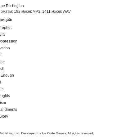
гре Re-Legion
маты: 192 кб/сек MP3, 1411 кб/сек WAV
зиций:
Prophet
ity
Oppression
vation
d
der
rch
t Enough
s
 us
oughts
cism
mandments
Glory
ublishing Ltd. Developed by Ice Code Games. All rights reserved.