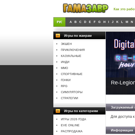
Как это рабо
A
B
C
D
E
F
G
H
I
J
K
L
M
N
Игры по жанрам
ЭКШЕН
ПРИКЛЮЧЕНИЯ
КАЗУАЛЬНЫЕ
ИНДИ
MMO
СПОРТИВНЫЕ
ГОНКИ
Re-Legion
RPG
СИМУЛЯТОРЫ
СТРАТЕГИИ
Загружаемый 
Игры по категориям
Для доступа к
ИГРЫ 2026 ГОДА
EVE ONLINE
Информация
РАСПРОДАЖА