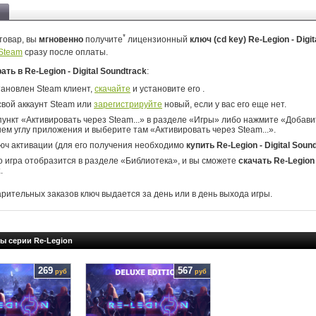
*
товар, вы
мгновенно
получите
лицензионный
ключ (cd key) Re-Legion - Digit
Steam
сразу после оплаты.
рать в Re-Legion - Digital Soundtrack
:
тановлен Steam клиент,
скачайте
и установите его .
свой аккаунт Steam или
зарегистрируйте
новый, если у вас его еще нет.
ункт «Активировать через Steam...» в разделе «Игры» либо нажмите «Добавит
ем углу приложения и выберите там «Активировать через Steam...».
юч активации (для его получения необходимо
купить Re-Legion - Digital Soun
о игра отобразится в разделе «Библиотека», и вы сможете
скачать Re-Legion -
k
.
арительных заказов ключ выдается за день или в день выхода игры.
ы серии Re-Legion
269
567
руб
руб