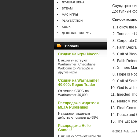
ЛУЧШАЯ ЦЕНА
Саундтрек к и
STEAM
Доступные фор
MAC ИГРЫ
Список компо
PLAYSTATION
XBOX
Follow the 
ДЕШЕВЛЕ 100 РУБ
Tormented C
Corporate 
Новости
Faith Depra
Скидки на игры Nacon!
Cult of Bloo
В акции участвуют
Faith Defen
Warhammer: Chaosbane,
Sinners Ma
Welcome to ParadiZe и
другие игры
Hope Is No
Скидки на Warhammer
Call of Soul
40,000: Rogue Trader!
God is with
Отличная CRPG по
Injected Th
Warhammer 40,000!
NeuroMisti
Распродажа издателя
META Publishing!
Final Com
На каталог издателя
Peace and 
действуют скидки до 85%
The Escape
Распродажа Hello
Games!
© 2019 Fulqrum P
В акции участвуют игры No