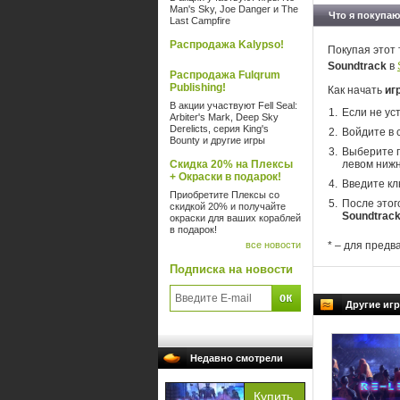
Man's Sky, Joe Danger и The
Что я покупаю
Last Campfire
Распродажа Kalypso!
Покупая этот 
Soundtrack
в
Распродажа Fulqrum
Publishing!
Как начать
иг
В акции участвуют Fell Seal:
Если не ус
Arbiter's Mark, Deep Sky
Derelicts, серия King's
Войдите в 
Bounty и другие игры
Выберите п
Скидка 20% на Плексы
левом нижн
+ Окраски в подарок!
Введите кл
Приобретите Плексы со
После этог
скидкой 20% и получайте
Soundtrac
окраски для ваших кораблей
в подарок!
все новости
* – для предв
Подписка на новости
Другие игр
Недавно смотрели