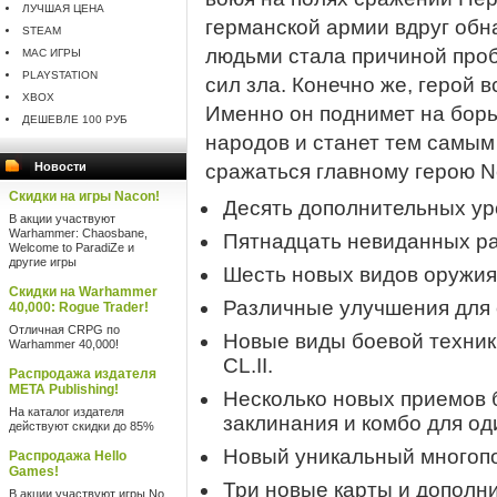
ЛУЧШАЯ ЦЕНА
германской армии вдруг обн
STEAM
людьми стала причиной про
MAC ИГРЫ
PLAYSTATION
сил зла. Конечно же, герой в
XBOX
Именно он поднимет на борь
ДЕШЕВЛЕ 100 РУБ
народов и станет тем самым
Новости
сражаться главному герою 
Скидки на игры Nacon!
Десять дополнительных ур
В акции участвуют
Warhammer: Chaosbane,
Пятнадцать невиданных р
Welcome to ParadiZe и
другие игры
Шесть новых видов оружия
Скидки на Warhammer
Различные улучшения для 
40,000: Rogue Trader!
Отличная CRPG по
Новые виды боевой техники
Warhammer 40,000!
CL.II.
Распродажа издателя
META Publishing!
Несколько новых приемов 
На каталог издателя
заклинания и комбо для о
действуют скидки до 85%
Новый уникальный многопо
Распродажа Hello
Games!
Три новые карты и дополн
В акции участвуют игры No