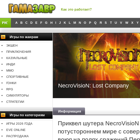
Как это работает?
A
B
C
D
E
F
G
H
I
J
K
L
M
N
O
P
Q
R
S
T
U
V
W
X
Y
Игры по жанрам
ЭКШЕН
ПРИКЛЮЧЕНИЯ
КАЗУАЛЬНЫЕ
ИНДИ
MMO
СПОРТИВНЫЕ
ГОНКИ
NecroVisioN: Lost Company
RPG
СИМУЛЯТОРЫ
СТРАТЕГИИ
Информация
Игры по категориям
Приквел шутера NecroVisioN 
ИГРЫ 2026 ГОДА
EVE ONLINE
потустороннем мире с совер
РАСПРОДАЖА
воюя на полях сражений Пер