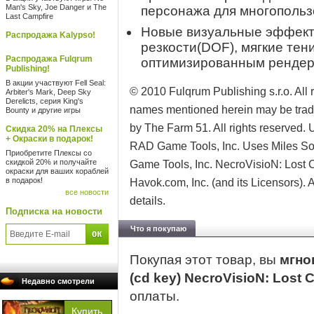
Man's Sky, Joe Danger и The
персонажа для многопольз
Last Campfire
Новые визуальные эффекты
Распродажа Kalypso!
резкости(DOF), мягкие тен
Распродажа Fulqrum
оптимизированным рендеро
Publishing!
В акции участвуют Fell Seal:
© 2010 Fulqrum Publishing s.r.o. All
Arbiter's Mark, Deep Sky
Derelicts, серия King's
names mentioned herein may be trade
Bounty и другие игры
by The Farm 51. All rights reserved.
Скидка 20% на Плексы
+ Окраски в подарок!
RAD Game Tools, Inc. Uses Miles S
Приобретите Плексы со
скидкой 20% и получайте
Game Tools, Inc. NecroVisioN: Los
окраски для ваших кораблей
в подарок!
Havok.com, Inc. (and its Licensors). 
все новости
details.
Подписка на новости
Что я покупаю
Покупая этот товар, вы
мгно
(cd key) NecroVisioN: Los
Недавно смотрели
оплаты.