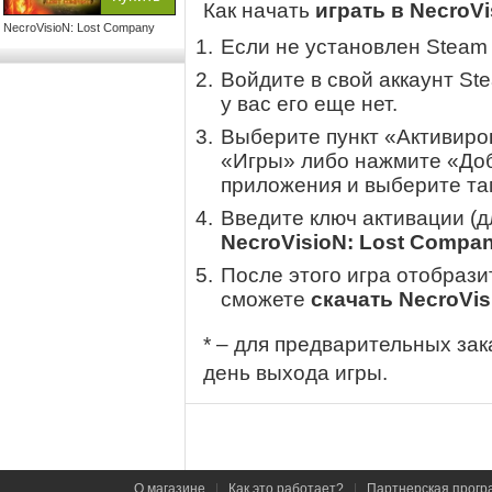
Как начать
играть в NecroV
NecroVisioN: Lost Company
Если не установлен Steam
Войдите в свой аккаунт St
у вас его еще нет.
Выберите пункт «Активиров
«Игры» либо нажмите «Доб
приложения и выберите там
Введите ключ активации (
NecroVisioN: Lost Compa
После этого игра отобрази
сможете
скачать NecroVi
* – для предварительных зак
день выхода игры.
О магазине
|
Как это работает?
|
Партнерская прогр