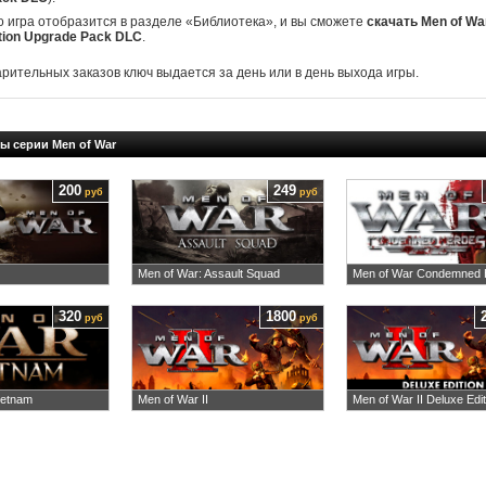
о игра отобразится в разделе «Библиотека», и вы сможете
скачать Men of Wa
ition Upgrade Pack DLC
.
арительных заказов ключ выдается за день или в день выхода игры.
ы серии Men of War
200
249
руб
руб
Men of War: Assault Squad
Men of War Condemned 
320
1800
руб
руб
ietnam
Men of War II
Men of War II Deluxe Edit