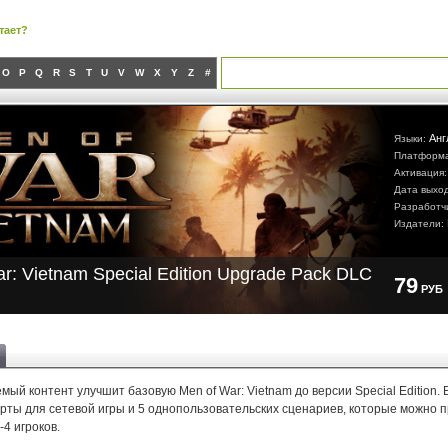
тает?
O
P
Q
R
S
T
U
V
W
X
Y
Z
#
Анг
Языки:
Платформ
Активация
Дата выхо
Разработч
Издатели:
r: Vietnam Special Edition Upgrade Pack DLC
79
РУБ
мый контент улучшит базовую Men of War: Vietnam до версии Special Edition. 
рты для сетевой игры и 5 однопользовательских сценариев, которые можно п
-4 игроков.