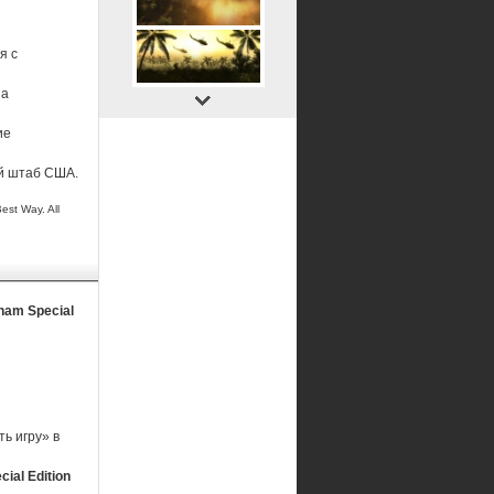
я с
на
ие
й штаб США.
est Way. All
tnam Special
ь игру» в
ial Edition