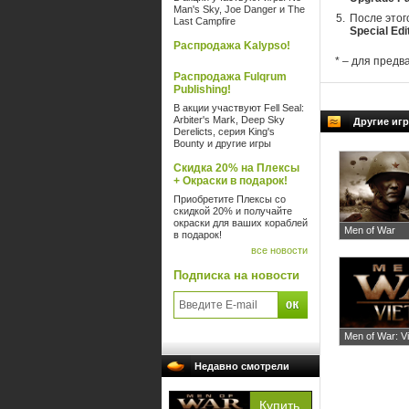
Man's Sky, Joe Danger и The
После этог
Last Campfire
Special Ed
Распродажа Kalypso!
* – для предв
Распродажа Fulqrum
Publishing!
В акции участвуют Fell Seal:
Arbiter's Mark, Deep Sky
Другие игр
Derelicts, серия King's
Bounty и другие игры
Скидка 20% на Плексы
+ Окраски в подарок!
Приобретите Плексы со
скидкой 20% и получайте
окраски для ваших кораблей
Men of War
в подарок!
все новости
Подписка на новости
Men of War: V
Недавно смотрели