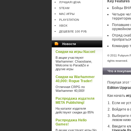
Key Features
ЛУЧШАЯ ЦЕНА
Бойцы ВНА 
STEAM
MAC ИГРЫ
Четыре чел
территории
PLAYSTATION
Попавшие в
XBOX
оружейном 
ДЕШЕВЛЕ 100 РУБ
Отряд снаб
пробраться
Новости
Командир т
Скидки на игры Nacon!
© 2011 Fulqrum Pu
В акции участвуют
rights reserved.
Warhammer: Chaosbane,
Welcome to ParadiZe и
другие игры
Что я покупаю
Скидки на Warhammer
40,000: Rogue Trader!
Покупая этот 
Отличная CRPG по
Edition Upgr
Warhammer 40,000!
Как начать
иг
Распродажа издателя
META Publishing!
Если не ус
На каталог издателя
Войдите в 
действуют скидки до 85%
Выберите п
левом нижн
Распродажа Hello
Games!
Введите кл
В акции участвуют игры No
Upgrade P