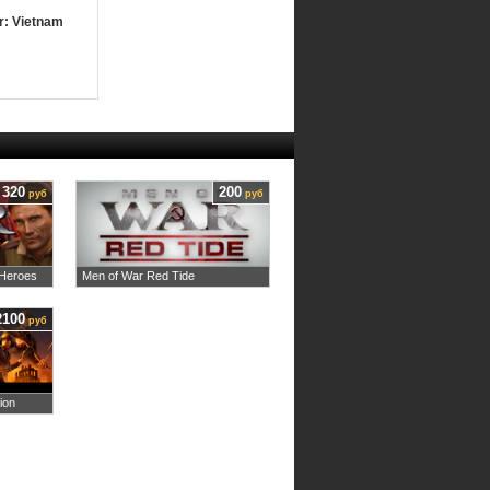
r: Vietnam
320
200
руб
руб
Heroes
Men of War Red Tide
2100
руб
ion