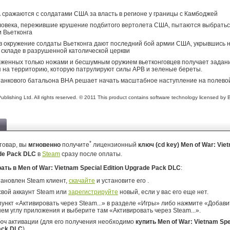
сражаются с солдатами США за власть в регионе у границы с Камбоджей
овека, пережившие крушение подбитого вертолета США, пытаются выбратьс
 Вьетконга
 окружение солдаты Вьетконга дают последний бой армии США, укрывшись 
складе в разрушенной католической церкви
женных только ножами и бесшумным оружием вьетконговцев получает задан
 на территорию, которую патрулируют силы АРВ и зеленые береты.
анкового батальона ВНА решает начать масштабное наступление на полево
blishing Ltd. All rights reserved. © 2011 This product contains software technology licensed by B
*
товар, вы
мгновенно
получите
лицензионный
ключ (cd key) Men of War: Vie
ade Pack DLC
в
Steam
сразу после оплаты.
рать в Men of War: Vietnam Special Edition Upgrade Pack DLC
:
тановлен Steam клиент,
скачайте
и установите его .
свой аккаунт Steam или
зарегистрируйте
новый, если у вас его еще нет.
ункт «Активировать через Steam...» в разделе «Игры» либо нажмите «Добавит
ем углу приложения и выберите там «Активировать через Steam...».
юч активации (для его получения необходимо
купить Men of War: Vietnam Spec
ack DLC
).