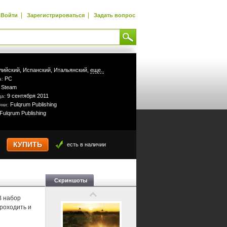
|
|
Войти
Зарегистрироваться
Задать вопрос
лийский,
Испанский,
Итальянский,
еще..
PC
а:
Steam
:
9 сентября 2011
да:
Fulqrum Publishing
ики:
Fulqrum Publishing
КУПИТЬ
есть в наличии
Скриншоты
В набор
роходить и