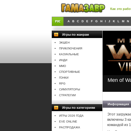
Как это рабо
A
B
C
D
E
F
G
H
I
J
K
L
M
N
Игры по жанрам
ЭКШЕН
ПРИКЛЮЧЕНИЯ
КАЗУАЛЬНЫЕ
ИНДИ
MMO
СПОРТИВНЫЕ
ГОНКИ
Men of Wa
RPG
СИМУЛЯТОРЫ
СТРАТЕГИИ
Информация
Игры по категориям
Этот загружае
ИГРЫ 2026 ГОДА
включены 3 ка
EVE ONLINE
командой из 1
РАСПРОДАЖА